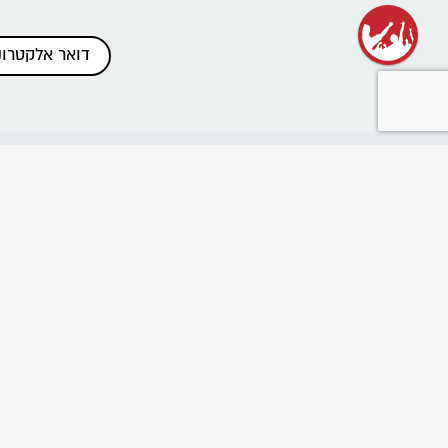
כתבות אחרונות
שנת שירות בתנועה
רשת בוגרי ובוגרות הנוע"ל
ביטול הוראות תשלום והחזרים
פרוייקט "נלחמים בניצול ביחד"
שומרים על מרחב בטוח בתנועה
Emergency educational activities for Ukrainian
communities