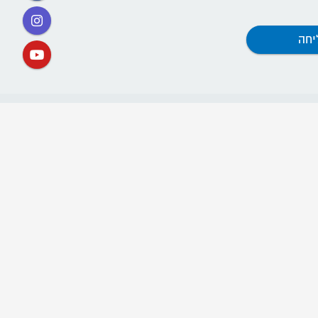
קישורים
אתר תנועת דרור ישראל
ההסתדרות החדשה
קרן השוויון
קרן הדורות
חוות ההכשרה (שנת שירות)
"חריש לחיים" - אתר לשמירת החיים