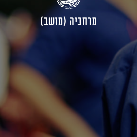
מרחביה (מושב)