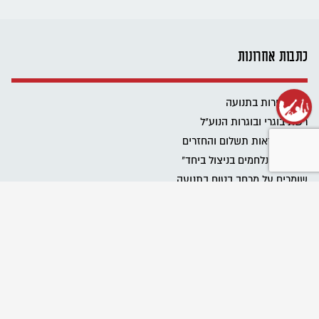
כתבות אחרונות
שנת שירות בתנועה
רשת בוגרי ובוגרות הנוע"ל
ביטול הוראות תשלום והחזרים
פרוייקט "נלחמים בניצול ביחד"
שומרים על מרחב בטוח בתנועה
Emergency educational activities for Ukrainian communities
نحافظ على مساحة آمنة في الحركة
מגבירים את האור
כל הזכויות שלכם בעבודה בבחירות
כל הטיפים לעבודה במערכת הבחירות