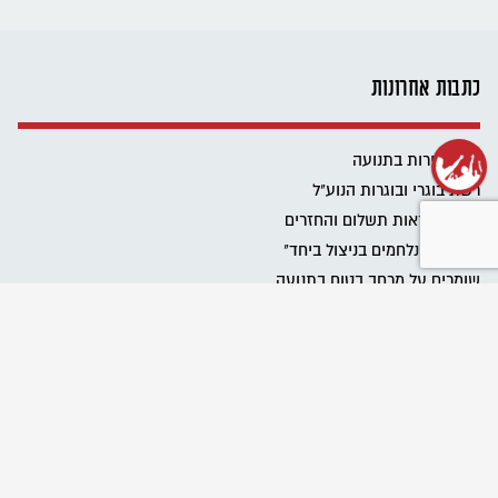
כתבות אחרונות
שנת שירות בתנועה
רשת בוגרי ובוגרות הנוע"ל
ביטול הוראות תשלום והחזרים
פרוייקט "נלחמים בניצול ביחד"
שומרים על מרחב בטוח בתנועה
Emergency educational activities for Ukrainian communities
نحافظ على مساحة آمنة في الحركة
מגבירים את האור
כל הזכויות שלכם בעבודה בבחירות
כל הטיפים לעבודה במערכת הבחירות