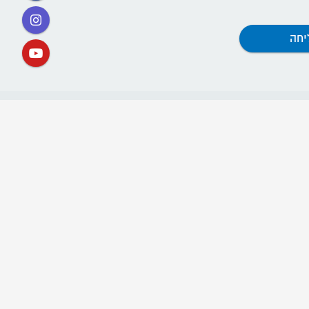
קישורים
אתר תנועת דרור ישראל
ההסתדרות החדשה
קרן השוויון
קרן הדורות
חוות ההכשרה (שנת שירות)
"חריש לחיים" - אתר לשמירת החיים