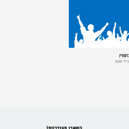
רשטיין
השארו מעודכנים!