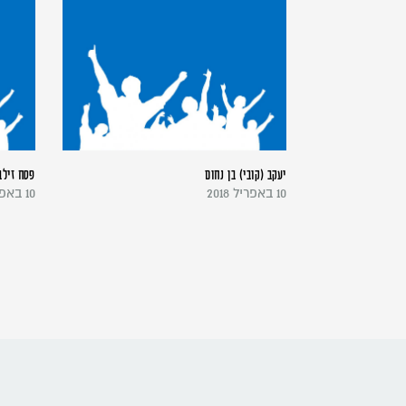
יעקב (קובי) בן נחום
פסח זילב
10 באפריל 2018
10 באפריל 2018