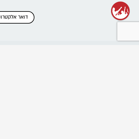
כתבות אחרונות
שנת שירות בתנועה
רשת בוגרי ובוגרות הנוע"ל
ביטול הוראות תשלום והחזרים
פרוייקט "נלחמים בניצול ביחד"
שומרים על מרחב בטוח בתנועה
Emergency educational activities for Ukrainian
communities