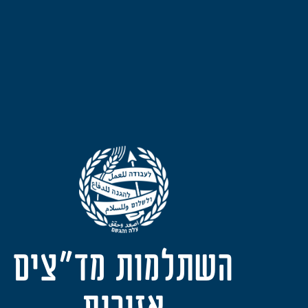
השתלמות מד"צים