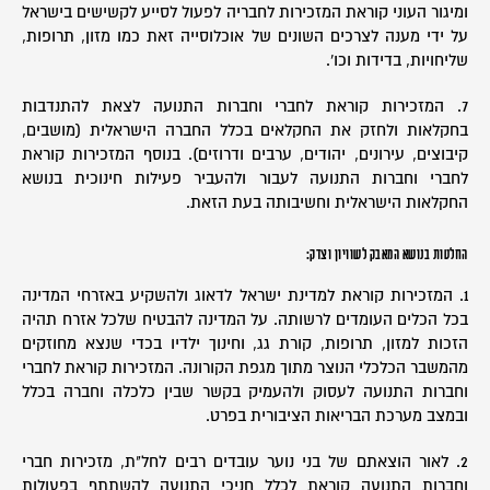
ומיגור העוני קוראת המזכירות לחבריה לפעול לסייע לקשישים בישראל
על ידי מענה לצרכים השונים של אוכלוסייה זאת כמו מזון, תרופות,
שליחויות, בדידות וכו'.
7. המזכירות קוראת לחברי וחברות התנועה לצאת להתנדבות
בחקלאות ולחזק את החקלאים בכלל החברה הישראלית (מושבים,
קיבוצים, עירונים, יהודים, ערבים ודרוזים). בנוסף המזכירות קוראת
לחברי וחברות התנועה לעבור ולהעביר פעילות חינוכית בנושא
החקלאות הישראלית וחשיבותה בעת הזאת.
החלטות בנושא המאבק לשוויון וצדק:
1. המזכירות קוראת למדינת ישראל לדאוג ולהשקיע באזרחי המדינה
בכל הכלים העומדים לרשותה. על המדינה להבטיח שלכל אזרח תהיה
הזכות למזון, תרופות, קורת גג, וחינוך ילדיו בכדי שנצא מחוזקים
מהמשבר הכלכלי הנוצר מתוך מגפת הקורונה. המזכירות קוראת לחברי
וחברות התנועה לעסוק ולהעמיק בקשר שבין כלכלה וחברה בכלל
ובמצב מערכת הבריאות הציבורית בפרט.
2. לאור הוצאתם של בני נוער עובדים רבים לחל"ת, מזכירות חברי
וחברות התנועה קוראת לכלל חניכי התנועה להשתתף בפעולות