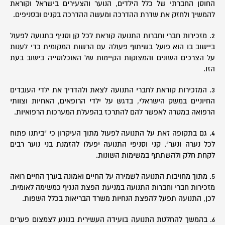
החוסן החברתי של כלל הילדים, הנוער והצעירים בישראל וקוראת
להמשיך ולחזק את שדרת ההדרכה ומעשה ההדרכה בקנים ובסניפים.
2. מזכירות חברי וחברות התנועה קוראת לכל קן וסניף בתנועה לפעול
ביישוב בו הוא פועל בשיתוף פעולה עם הרשות המקומית כדי לענות
על הצרכים השונים והמצוקות הקיימות של האוכלוסייה בישוב בעת
הזו.
3. המזכירות קוראת לחברי התנועה לצאת ולהדריך את ילדי העובדים
החיוניים במשק הישראלי, בדגש על ילדי הרופאים, האחיות וצוותי
הרפואה במטרה לאפשר להם להתרכז בהפעלת המערכות הרפואיות.
4. גם בתקופה זאת על התנועה לפעול מתוך העיקרון כי "ביתנו פתוח
לכל נערה ונער". קני וסניפי התנועה יפעלו להזמנת בני נוער רבים
לקחת חלק ולהשתתף במשימות השונות.
5. מתוך מחויבות התנועה לשמירה על החיים ואמונה בערך החיים רואה
מזכירות חברי וחברות התנועה במניעת הפצת הנגיף כמשימה לאומית.
לכן, התנועה תפעל להפצת הנחיות משרד הבריאות בכלל השפות.
6. בהמשך להחלטת התנועה בועידה העשירית בנוגע לצמצום פערים