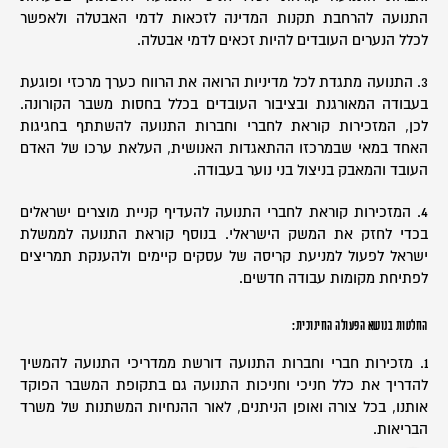
התנועה להרחבת תקנות המדינה לזכאות לדמי האבטלה ולאפשר
לכלל הנערים העובדים להיות זכאים לדמי אבטלה.
3. התנועה מתגדת לכל מדיניות הרואה את הרווח כערך מרכזי ופוגעת
בעבודה המאורגנת ובציבור העובדים בכלל בחסות משבר הקורונה.
לכן, המזכירות קוראת לחברי וחברות התנועה להשתתף בחגיגות
האחד במאי שבמרכזו ההתאגדות האנושית, העלאת ערכו של האדם
העובד והמאבק בניצול בני נוער בעבודה.
4. המזכירות קוראת לחברי התנועה להעדיף קניית מוצרים ישראלים
בכדי לחזק את המשק הישראלי. בנוסף קוראת התנועה לממשלת
ישראל לפעול למניעת קריסה של עסקים קיימים ולהענקת תמריצים
לפתיחת מקומות עבודה חדשים.
החלטות בנושא הפעולה החינוכית:
1. מזכירות חברי וחברות התנועה דורשת ממדריכי התנועה להמשיך
להדריך את כלל חניכי וחניכות התנועה גם בתקופת המשבר הפוקד
אותנו, בכל צורה ואופן הניתנים, לאור ההנחיות המשתנות של משרד
הבריאות.