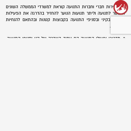
2. מזכירות חברי וחברות התנועה קוראת למשרדי הממשלה השונים
לאפשר לתנועה וליתר תנועות הנוער להחזיר בהדרגה את הפעילות
הפיזית בקיני ובסניפי התנועה בקבוצות קטנות ובהתאם להנחיות
הקיימות.
3. מדריכי ופעילי התנועה הם עמוד השדרה של קני וסניפי התנועה.
המזכירות קוראת למשרדי הממשלה השונים לסייע בקיומם של כלל
סמינרי ההדרכה והשתלמויות המדריכים השונות במהלך הקיץ הקרוב
להכשרת המדריכים לשנת הפעילות תשפ"א.
4. לוח הפעילות של התנועה בחודש הקרוב מורכב מחגים ומועדים של
מגוון העמים, הדתות, והקבוצות בחברה הישראלית. מזכירות חברי
וחברות התנועה תפעל ליצירת היכרות של חניכי התנועה ומדריכיה עם
מועדים אלו.
5. בהתאם להחלטת הועידה העשירית בנוגע לחיזוק השפה העברית
והערבית, המזכירות קוראת להמשיך בהנגשת כלל הפעילות החינוכית
של התנועה בשתי השפות הרשמיות בישראל ולנצל את אופן
הפעילות המקוון ללימוד שפות אלו.