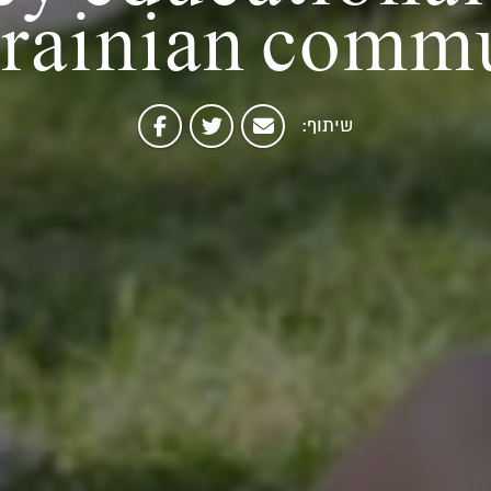
krainian commu
שיתוף: