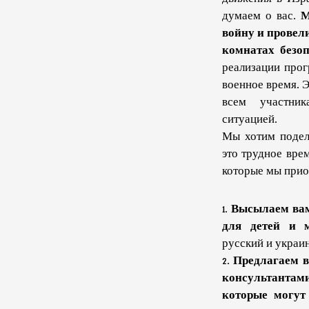
думаем о вас.
М
войну и провел
комнатах безоп
реализации прог
военное время. 
всем участни
ситуацией.
Мы хотим подел
это трудное вре
которые мы прио
1.
Высылаем вам
для детей и 
русский и украин
2.
Предлагаем в
консультанта
которые могут