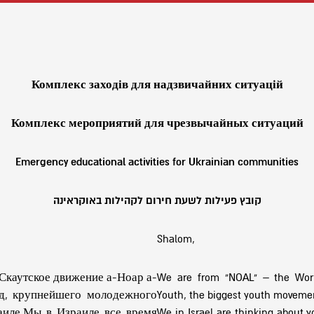
Комплекс заходів для надзвичайних ситуацій
Комплекс мероприятий для чрезвычайных ситуаций
Emergency educational activities for Ukrainian communities
קובץ פעילות לשעת חירום לקהילות באוקראינה
Shalom,
Скаутское движение а-Ноар а-
We are from “NOAL” – the Wor
д, крупнейшего молодежного
Youth, the biggest youth movemen
аиле.Мы в Израиле все время
We in Israel are thinking about y