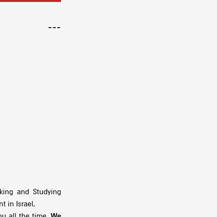
---
king and Studying
t in Israel.
ou all the time.
We