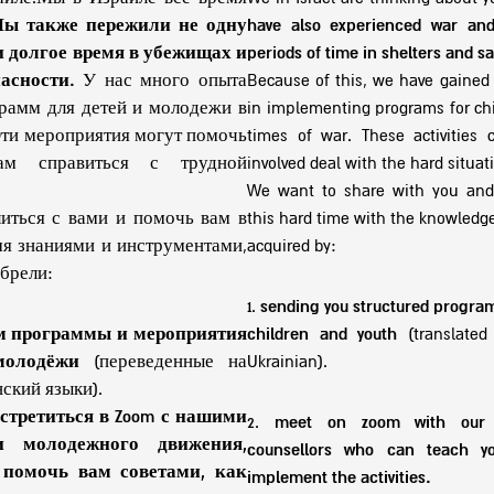
ы также пережили не одну
have also experienced war an
и долгое время в убежищах и
periods of time in shelters and s
асности.
У нас много опыта
Because of this, we have gained 
рамм для детей и молодежи в
in implementing programs for chi
Эти мероприятия могут помочь
times of war. These activities 
кам справиться с трудной
involved deal with the hard situat
We want to share with you and 
иться с вами и помочь вам в
this hard time with the knowledg
мя знаниями и инструментами,
acquired by:
брели:
1.
sending you structured programs
 программы и мероприятия
children and youth
(translated
молодёжи
(переведенные на
Ukrainian).
ский языки).
стретиться в Zoom с нашими
2.
meet on zoom with our 
ми молодежного движения,
counsellors who can teach y
 помочь вам советами, как
implement the activities.