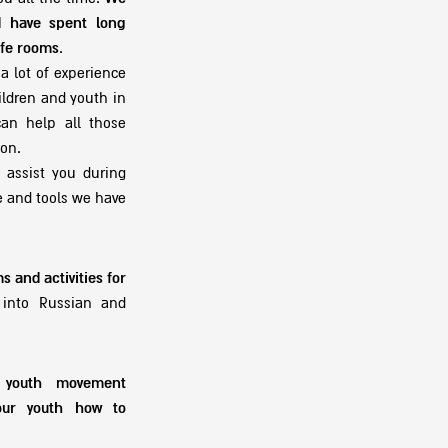
d have spent long
afe rooms
.
a lot of experience
ldren and youth in
can help all those
ion.
assist you during
e and tools we have
 and activities for
 into Russian and
youth movement
our youth how to