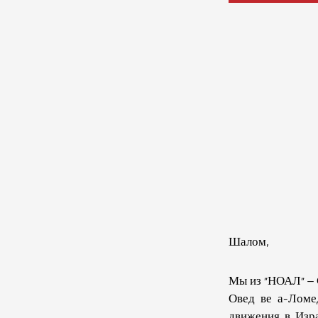
Шалом,
Мы из «НОАЛ» – 
Овед ве а-Ломе
движения в Изр