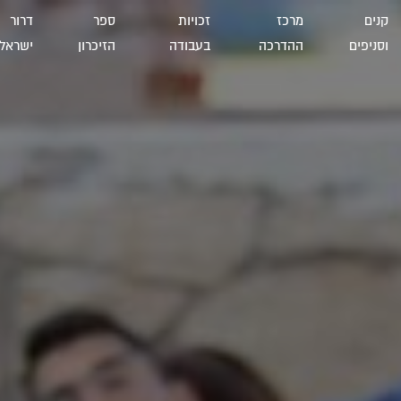
קנים
מרכז
זכויות
ספר
דרור
וסניפים
ההדרכה
בעבודה
הזיכרון
ישראל