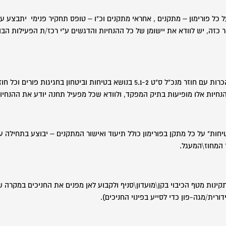
 כל פורימון – מתקנים , אחראי מתקנים וכ"ו – טופס תחקיר פנימי יתבצע ע"
כזה, יש לוודא את יישומן של כל ההנחיות והדגשים ע"י רכז/ת הפעילות הבוג
יש לבצע תדרוך והכרות עם חוזר מנכ"ל ס"ט 5.1-2 בנושא בטיחות וביטחון בחגיגות
הנחיות אלו מופיעות בתיק המפקד, ולוודא שכל מפעיל תחנה יודע את ההנחיו
חות" על כל מתקן בפורימון כולל תיעוד ואישור המתקנים – יבוצע בתחילה על
 המחוז\המעגל.
תקינות מטף הכיבוי בקן\מועדון\סניף ולקבוע לאן מפנים את החניכים במקרה 
דורית/מגה-פון כדי לסייע בפינוי החניכים).