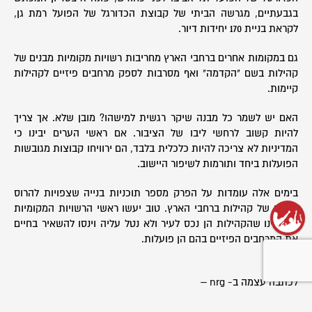
בגבעתיים, מגרשה הביתי של קבוצת הכדורגל של הפועל רמת גן,
לקראת בניית 170 יחידות דיור.
גם במקומות אחרים ברחבי הארץ מחריבות רשויות מקומיות מבנים של
קהילות בשם "הקדמה" ואף מסרבות לספק מרחבים פיזיים לקהילות
קיימות.
האם יש לשמר כל מבנה שיקר רגשית למישהו? מובן שלא. אך צריך
להיות קשוב לרחשי ליבו של הציבור. אם ראשי הערים יבינו כי
המדיניות לא צריכה להיות כלכלית בלבד, הם ירוויחו קבוצות מגובשות
הפועלות ביחד ותורמות לשיפור היישוב.
בימים אלה עומדות על הפרק מספר תוכניות בנייה שצפויות להרוס
מבנים של קהילות ברחבי הארץ. טוב יעשו ראשי הרשויות המקומיות
אם יבינו שהקהילות הן נכס לעיר ולא נטל עליה וינסו להשאיר בחיים
את המרחבים הפיזיים בהם הן פועלות.
לכתבה עצמה ב- nrg –
www.nrg.co.il/online/1/ART2/134/198.html