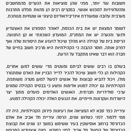
חשובות עוד יותר, מפני שהן מוציאות את הנערים מהמחשבים
ומהטלוויזיות למפגש אנושי. במקרים רבים הן מהוות מפלט מתרבות
מערבית עלובה שמעודדת אינדיבידואליזם קיצוני או שטחיות מגוחכת.
לשומר המצוות יש את בית הכנסת, לאוהד הספורט את האצטדיון
ולנער והנערה יש את המתנ"ס, המועדון השכונתי או קן התנועה.
הריסת בית של קהילה היא מהלך שיכול לזעזע את היסודות שלה ואף
לפרק אותה. חוסר ההבנה כי הקהילתיות היא מרכיב חשוב בחיים של
חברה הוא דבר שאינו מתקבל על הדעת.
בעולם בו רבים עושים לביתם ומעטים מדי עושים למען אחרים,
הקהילות הן כלי חשוב שיכול להכיר לדייר הבניין את האדם שמתגורר
מולו, ויכול להביא קבוצות של אנשים לפעול למען מטרה משותפת.
הקהילתיות גם יכולה למנוע אלימות ופשע כי בבסיס הקהילה טמונים
ערכי סולידריות חברתית. האנשים האלימים פועלים מתוך יצר
הישרדות ועקרונות חייתיים. את הנגעים האלה יכולה הקהילה למנוע.
עיריית כפר סבא לא המציאה את רעיונות פירוק הקהילתיות, היה לה
ממי ללמוד. לפני כשלוש שנים, הרסה עיריית תל אביב את אולם
הכדורסל ברחוב אוסישקין בעיר ששימש במשך 27 שנים את קבוצת
הכדורסל של הפועל תל אביב. לפני כחודש, פונה איצטדיון המכתש