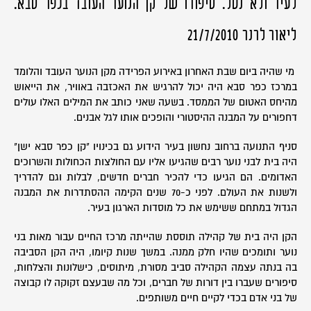
לעיר ולא נטל. סיפורו של קן הנוער העובד בכפר סבא.
ליאור לרנר 21/7/2010
מי שהיה ביום שבת האחרון באירוע הפרידה מקן הנוער העובד והלומד
במרכז כפר סבא היה יכול להרגיש את האכזבה באוויר, את הייאוש
מהיחס האטום של הממסד. בשעה שאני כותב את המילים האלו עולים
דחפורים על המבנה ההיסטורי והופכים אותו לגל אבנים.
סניף התנועה ברחוב נחשון בעיר הידוע גם בכינויו "קן כפר סבא ישן"
היה בית לבני נוער רבים שהגיעו אליו עם החולצות הכחולות והשרוכים
האדומים. הם הגיעו כדי להכיר חברים חדשים, לבלות וגם להדריך
ולשנות את העולם. לפני כ-70 שנים הקימה ההסתדרות את המבנה
הגדול במתחם ששימש את כל מוסדות הארגון בעיר.
הקן היה בית של קהילה תוססת שהייתה מרכז החיים עבור מאות בני
נוער ותומכים שהיו חלק ממנה. במשך שנות קיומו, היה הקן הסביבה
בה בנתה עצמה הקהילה סביב מסורת, מיתוסים, כישלונות והצלחות,
סיפורים שעברו בין דורות של חברים, וכל מה שבעצם זקוקה לו קבוצה
של בני אדם בכדי לקיים חיים משותפים.