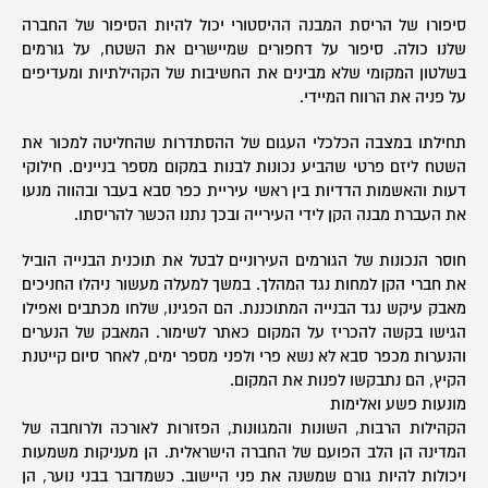
סיפורו של הריסת המבנה ההיסטורי יכול להיות הסיפור של החברה
שלנו כולה. סיפור על דחפורים שמיישרים את השטח, על גורמים
בשלטון המקומי שלא מבינים את החשיבות של הקהילתיות ומעדיפים
על פניה את הרווח המיידי.
תחילתו במצבה הכלכלי העגום של ההסתדרות שהחליטה למכור את
השטח ליזם פרטי שהביע נכונות לבנות במקום מספר בניינים. חילוקי
דעות והאשמות הדדיות בין ראשי עיריית כפר סבא בעבר ובהווה מנעו
את העברת מבנה הקן לידי העירייה ובכך נתנו הכשר להריסתו.
חוסר הנכונות של הגורמים העירוניים לבטל את תוכנית הבנייה הוביל
את חברי הקן למחות נגד המהלך. במשך למעלה מעשור ניהלו החניכים
מאבק עיקש נגד הבנייה המתוכננת. הם הפגינו, שלחו מכתבים ואפילו
הגישו בקשה להכריז על המקום כאתר לשימור. המאבק של הנערים
והנערות מכפר סבא לא נשא פרי ולפני מספר ימים, לאחר סיום קייטנת
הקיץ, הם נתבקשו לפנות את המקום.
מונעות פשע ואלימות
הקהילות הרבות, השונות והמגוונות, הפזורות לאורכה ולרוחבה של
המדינה הן הלב הפועם של החברה הישראלית. הן מעניקות משמעות
ויכולות להיות גורם שמשנה את פני היישוב. כשמדובר בבני נוער, הן