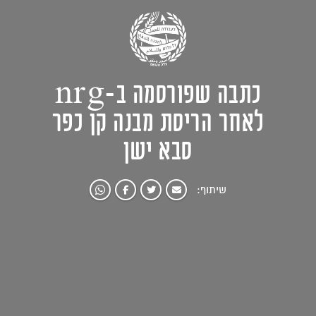
כתבה שפורסמה ב-nrg
לאחר הריסת מבנה קן כפר
סבא ישן
שיתוף: