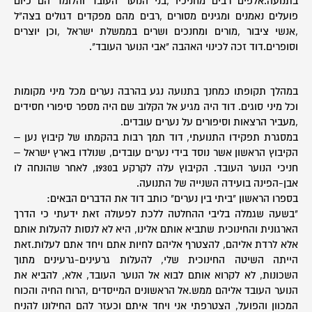
בתנועה.אלפים רבים מחניכיו ,בני הנוער העובד והלומד הם כיום
פועלים נאמנים ומגינים מסורים ,רבים מהם מפקדים דגולים בצה"ל
,אנשי ציבור ,מורים ומחנכים ושרים בממשלת ישראל ,וכן יוצרים
וסופרים.דוד זכה לכינוי האהבה "אבי הנוער העובד".
במהלך תקופתו כמחנך בתנועה נגע בהרבה נערים מכל מיני מקומות
וכל מיני סוגים. דוד היה מגיע אל הקלוב שם היה מספר סיפורי חסידים
,מעביר הרצאות וסיפורים על נערים עובדים.
במסגרת תפקידו התנועתי, דוד תמך רבות בהקמתו של קיבוץ נען –
הקיבוץ הראשון אשר נוסד בידי נערים עובדים, שנולדו בארץ ישראל –
חניכי הנוער העובד. הקיבוץ עלה לקרקע ב1930, לאחר שהונחה לו
אבן-הפינה בועידה השנייה של התנועה.
בספרו הראשון "ביתי בין נערים" כותב דוד את הדברים הבאים:
"בשעה שגמלה בליבי ההחלטה ללכת לפעולה זאת ידעתי כי הדרך
הארגונית והחינוכית שתביא אותם אלינו, היא לא לנסות להעלות אותם
אלא לרדת אליהם, להצטרף אליהם לחיות אתם ויחד אתם לעלות.זאת
הייתה השיטה החינוכית שלי, להעלות גרעינים-גרעינים מתוך
השכונות, לא לקרוא אותם לבוא אל הנוער העובד, אלא, להביא את
הנוער העובד אליהם ממש.אל הראשונים המייסדים ,הרוח החיה והכוח
המכוון והפועל, הצטרפתי אני ויחד איתם וכעזר להם החילונו להניח