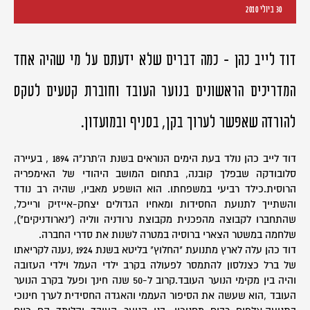
30 ביולי 2010
דוד לייב כהן - כמה דברים שלא ידעתם על מי שהיה אחד
המדריכים הראשונים בנוער העובד וחוברת קטעים לטקס
להורדה שאפשר לערוך בקן, בסניף ובמועדון.
דוד לייב כהן נולד בעת הימים הנוראים בשנת ה'תרנ"ה 1894 , בעיירה
סלובודקה שבפלך קובנה, בתחום המושב היהודי של האימפריה
הרוסית.כילד רביעי במשפחתו. הוא הושפע מאביו, שהיה רב נודד
והשתייך לתנועת החסידות ומאחיו הגדולים יצחק-אייזיק ורייכל,
שהתחברו לקבוצה מהפכנית מקבוצת נרודניה ווליה ("נארודניקים"),
שלחמה במשטר הצארי ברוסיה במטרה לשנות את סדרי החברה.
דוד כהן עלה לארץ מתנועת "החלוץ" בליטא בשנת 1924 ,נענה לקריאתו
של ברל כצנלסון להתמסר לפעולה בקרב ילדי העמל וילדי העזובה
והיה בין מקימי הנוער העובד.קרוב ל-50 שנה חינך ופעל בקרב הנוער
העובד ,הוא שעשה את הסיפור העממי והאגדה החסידית לערך חינוכי