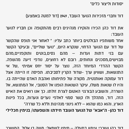
יסודות וליצור כלים"
דוד וחברי מזכירות הנוער העובד, 1949 (דוד למטה באמצע)
את דוד כהן הכירו והוקירו מנהיגים רבים מהתקופה וכן חבריו לנוער
העובד:
אחד משותפיו הבולטים ביותר כתב עליו: " לאחור אני תופס שהקשר
של דוד עם הנוער הדחוי, שנקרא היום, "נוער שוליים", ובעיקר הקשר
עם בני דתות ועדות – מהם גסים,בוטים ותוקפניים,מהם
מבוישים,מסכנים ונחותים, רובם לא רחוצים, נודפי זיעה מהשפה.
הקשר ההדדי המיוחד הזה, נוצר על יסוד יחס אמיתי ,של אי
התנשאות, ושוויון ערך -שדוד הקרין לסביבתו. תפיסה זו הייתה אצל
דוד עמוקה ואותנטית. מקורה של פתיחותו ואהבת האדם שהייתה בו.
והיו לו שנאות משלו, עיקר השנאות הופנו אל הסנובי, אל המתנשא, אל
השררה, והשובע הבורגני האטום לצרת זולתו. כך אנו רואים את האיש
הזה, דוד, מתהלך ולו קשר סמוי לאלפי נערים ונערות, בכל פינות
הארץ, והוא כמו שהוא – ללא גינוני מנהיגות וללא כל שררה"
דוד כהן- ה"אבא" של הנוער העובד חידתו והשפעתו/ בנימין חכלילי
דוד כהן ועורכי עיתון במעלה – מימין לשמאל: משה בן אלול, המשורר