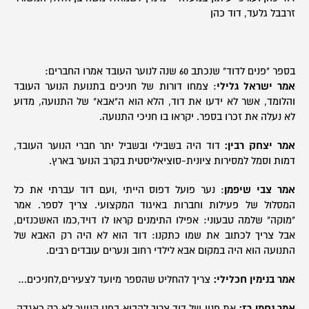
זרבבל גלעד, דוד כהן
בספר "פנים לדוד" שנכתב 60 שנה לנוער העובד אמרו החברים:
אמר ישראל גלילי
: צמחו דורות של חניכים בתנועת הנוער העובד
והלומד, אשר לא ידעו את דוד, הלא הוא ה"אבא" של התנועה, מדוע
לא נעלה את זכרו בספר. יקראו בו חניכי התנועה.
אמר יצחק רבין:
דוד היה בשבילי ובשביל יתר חברי הנוער העובד,
דמות וסמל למסירות ציונית-סוציאליסטית בקרב הנוער בארץ.
אמר צבי שיפמן
: נער פועל דפוס הייתי ,ועם דוד עברתי את כל
המסלול של פעילות וחברות באיגוד המקצועי. צריך לספר. אמר
"מוקה" שלמה טבעוני: אפילו התימנים קראו לו דויד,כמו האשכנזים,
אבל צריך לכתוב את שמו כתקנו: דוד הוא לא היה רק האבא של
התנועה הוא היה במקום אבא לילדי רחוב ונערים עובדים רבים.
אמר בנימין חכלילי:
צריך להחליט שהספר מיועד לצעירים,לחניכים…
אמר נחמן רז:
את פניו של דוד צריך להביא בפני הנוער לא רק כאגדה,