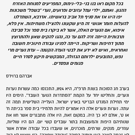
בכל מקום ראו בנו בני-בלי-נימוס, המפריעים למנוחת האזרח
ההגון. ואמנם, ילדי עמל עזובים ופרועים, נערי "בשפל" משכונות
יפו היוו אז את סניף תל אביב בראשיתו. אדרבא, השתדלנו
להעלות חומר אנושי זה מיון שקעונו ולהצילו משחיתות. אין פלא,
איפוא, אם הנערים האלה, אשר לא ביקרו בית ספר וכל סביבה
תרבותית הייתה זרה להם עד כה, נהגו להקים שאון ולהתרוצץ
מתוך דחיפות ושריקות. הייתה לפנינו עבודה חינוכית חשובה
ואחראית, ואיש לא ידע את לבטי העדה הקטנה – עדת נערים מרי
נפש, התובעים ילדותם הגזולה, המבקשים תיקון לסדר חיים
פגומים ונפסדים.
אברהם ברוידס
בערב חג הסוכות בשנת תרפ"ה, היא 1924, התכנסו כמה עשרות נערות
ונערים, והחליטו יחד על הקמת "הסתדרות הנוער העובד". הימים היו
ימי תחילת המנדט הבריטי בארץ ישראל. העלייה השלישית תמה זה
עתה. נערות ונערים אלה היו אמורים להיות תלמידי בית ספר בכיתה ח'
או ט', אולם לא כך היה. במקום זאת, היו אלה מתבגרים אשר חוו את
שנותיהם היפות והמעצבות בתור עובדים קשי יום. הם היו שוליות,
עוזרים, מנקים, שרתים, מוכרנים, או שעבדו בכל עבודה אחרת אשר