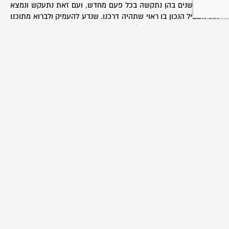
כישנות, שנים בהן נתקשה בכל פעם מחדש, ועם זאת נתעקש ונמצא
את השביל הנכון בו ראוי שתהיה דרכנו. שנדע להעמיק ולברוא מתוכנו
את המציאות הנחשקת בליבנו, אשר תהיה בכוחנו הצנוע אך הרב,
ושנדע לברך כתמיד על העול הפשוט כעפר. ושנדע שנים יפות של
עבודה, של הגנה ושל שלום – לו יהי.
עידו רותם,
מחלקת הדרכה.
אנו מזמינים אתכם להוסיף ברכות ואיחולים משלכם לתנועה
בתגובות ולספר מה אתם אוהבים בתנועה.