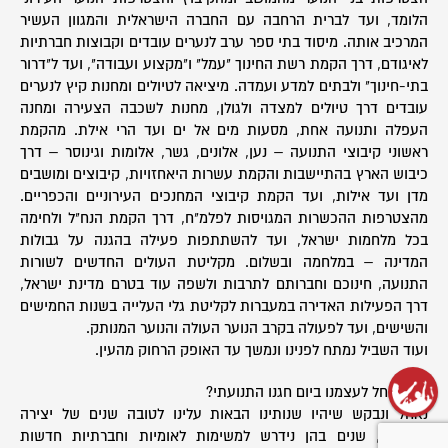
הלומד, ועד לברית הרחבה עם החברה הישראלית והמגוון העשיר
המרכיב אותה. מיסוד בתי ספר ערב לנערים עובדים וקבוצות חברתיות
לאיגודם, דרך הקמת רשת החינוך "עמל" ו"מקצוע ועבודה", ועד ל"דרור
בתי-חינוך" ולבתים למדע ועמדה. מיציאה לטיולים ומחנות קיץ לנערים
עובדים דרך טיולים למצדה ולגולן, מחנות לשכבה הצעירה ומחנה
העפלה ותנועה אחת, מסעות מים אל ים ועד הרי אילת. מהקמת
ראשוני קיבוצי התנועה – נען, אלונים, גשר, אלומות וגינוסר – דרך
כיבוש הארץ בהתיישבות והקמת עשרות היאחזויות, קיבוצים ומושבים
מדן ועד אילות, ועד הקמת קיבוצי המחנכים העירוניים והכפריים.
מהצטרפות ההכשרות המגויסות לפלמ"ח, דרך הקמת הנח"ל ולחימה
בכל מלחמות ישראל, ועד להשתתפות פעילה בהגנה על גבולות
המדינה – במלחמה ובשלום. מקליטת העולים החדשים לשורות
התנועה, חינוכם וחברותם לתרבות ולשפה עוד בטרם מדינת ישראל,
דרך הפעילות האדירה במעברות לקליטת גלי העלייה בשנות החמישים
והשישים, ועד לפעולה בקרב הנוער העולה והנוער המנותק.
ועוד השביל נמתח לפנינו ונמשך עד האופק הרחוק מהעין.
ומה נאחל לעצמנו ביום חגנו התנועתי?
נאחל ונבקש שיהיו שנותינו הבאות עלינו לטובה שנים של יצירה
והגשמה, שנים בהן נידרש למשימות לאומיות וחברתיות חדשות