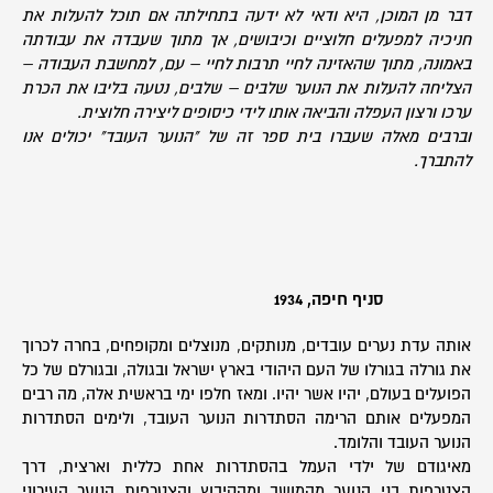
דבר מן המוכן, היא ודאי לא ידעה בתחילתה אם תוכל להעלות את
חניכיה למפעלים חלוציים וכיבושים, אך מתוך שעבדה את עבודתה
באמונה, מתוך שהאזינה לחיי תרבות לחיי – עם, למחשבת העבודה –
הצליחה להעלות את הנוער שלבים – שלבים, נטעה בליבו את הכרת
ערכו ורצון העפלה והביאה אותו לידי כיסופים ליצירה חלוצית.
וברבים מאלה שעברו בית ספר זה של "הנוער העובד" יכולים אנו
להתברך.
סניף חיפה, 1934
אותה עדת נערים עובדים, מנותקים, מנוצלים ומקופחים, בחרה לכרוך
את גורלה בגורלו של העם היהודי בארץ ישראל ובגולה, ובגורלם של כל
הפועלים בעולם, יהיו אשר יהיו. ומאז חלפו ימי בראשית אלה, מה רבים
המפעלים אותם הרימה הסתדרות הנוער העובד, ולימים הסתדרות
הנוער העובד והלומד.
מאיגודם של ילדי העמל בהסתדרות אחת כללית וארצית, דרך
הצטרפות בני הנוער מהמושב ומהקיבוץ והצטרפות הנוער העירוני