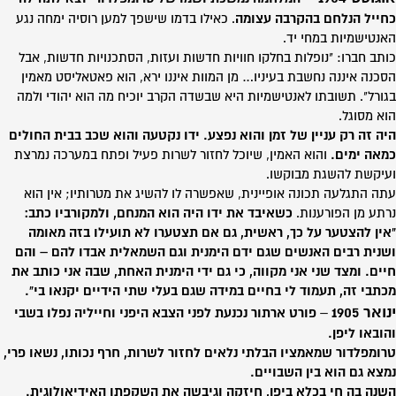
כחייל הנלחם בהקרבה עצומה
. כאילו בדמו שישפך למען רוסיה ימחה נגע
האנטישמיות במחי יד.
כותב חברו: "נופלות בחלקו חוויות חדשות ועזות, הסתכנויות חדשות, אבל
הסכנה איננה נחשבת בעיניו… מן המוות איננו ירא, הוא פאטאליסט מאמין
בגורל". תשובתו לאנטישמיות היא שבשדה הקרב יוכיח מה הוא יהודי ולמה
הוא מסוגל.
היה זה רק עניין של זמן והוא נפצע. ידו נקטעה והוא שכב בבית החולים
כמאה ימים.
והוא האמין, שיוכל לחזור לשרות פעיל ופתח במערכה נמרצת
ועיקשת להשגת מבוקשו.
עתה התגלעה תכונה אופיינית, שאפשרה לו להשיג את מטרותיו; אין הוא
נרתע מן הפורענות.
כשאיבד את ידו היה הוא המנחם, ולמקורביו כתב:
"אין להצטער על כך, ראשית, גם אם תצטערו לא תועילו בזה מאומה
ושנית רבים האנשים שגם ידם הימנית וגם השמאלית אבדו להם – והם
חיים. ומצד שני אני מקווה, כי גם ידי הימנית האחת, שבה אני כותב את
מכתבי זה, תעמוד לי בחיים במידה שגם בעלי שתי הידיים יקנאו בי".
ינואר 1905
–
פורט ארתור נכנעת לפני הצבא היפני וחייליה נפלו בשבי
והובאו ליפן.
טרומפלדור שמאמציו הבלתי נלאים לחזור לשרות, חרף נכותו, נשאו פרי,
נמצא גם הוא בין השבויים.
השנה בה חי בכלא ביפן, חיזקה וגיבשה את השקפתו האידיאולוגית.