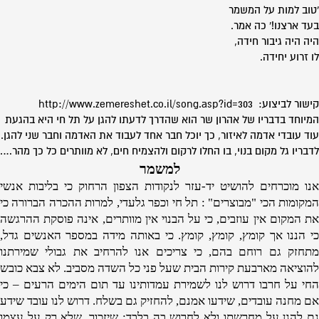
'טוב למות על המשמר
בעד ארצנו!' כה אמר.
היה היה גיבור חידה,
לו זרוע יחידה.
קישור לביצוע: http://www.zemereshet.co.il/song.asp?id=303
המיוחד בדבריו של אהרון שר הוא שהדרך לדעתו להגן על תל חי היא בהגעת
עוד עובדי אדמה לאיזור, כך יוכל חבר אחד לעבוד את האדמה וחבר שני להגן.
לדבריו גל מקום בנוי, בו החלו לרקום ולהצמיח חים, לא מוותרים כל כך מהר….
למשמר
אנו מוכרחים להושיט יד-עזר לנקודות הצפון הרחוק כי בליבות אנשי
המקומות הכי "מבוצרים" : תל חי וכפר גלעדי, למרות ההכרה הברורה כי
את המקום אין עוזבים, כי על הבנוי אין מוותרים, אינה פוסקת ההרגשה
כי הננו אך קומץ, קומץ, קומץ. כי באותה מידה במספר האנשים גדל,
מתחזק גם רוחם בהם, כי צריכים אנו להרחיב את גבולי שמירתנו
להוציאה מארבעת קירות הבית שעל פני כל השדה מסביב. לא צבא כובש
החי על חרבו דרוש לנו לשמירת עמדותינו עד תום הימים הרעים – כי
אם מחנה עובדים, שידעו אמנם, להחזיק גם בשלח. דרוש לנו עובד שידע
גם להגן על מחרשתו ולא לחרוש בה בלבד; שיזכור, שלא רק על עצמו