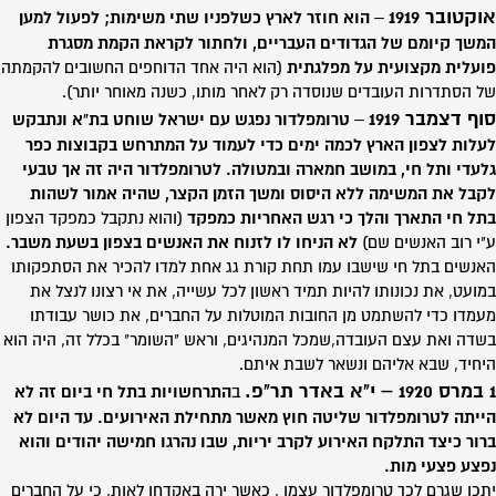
אוקטובר 1919
–
הוא חוזר לארץ כשלפניו שתי משימות; לפעול למען
המשך קיומם של הגדודים העבריים, ולחתור לקראת הקמת מסגרת
פועלית מקצועית על מפלגתית
(הוא היה אחד הדוחפים החשובים להקמתה
של הסתדרות העובדים שנוסדה רק לאחר מותו, כשנה מאוחר יותר).
סוף דצמבר 1919
–
טרומפלדור נפגש עם ישראל שוחט בת"א ונתבקש
לעלות לצפון הארץ לכמה ימים כדי לעמוד על המתרחש בקבוצות כפר
גלעדי ותל חי, במושב חמארה ובמטולה. לטרומפלדור היה זה אך טבעי
לקבל את המשימה ללא היסוס ומשך הזמן הקצר, שהיה אמור לשהות
בתל חי התארך והלך כי רגש האחריות כמפקד
(והוא נתקבל כמפקד הצפון
ע"י רוב האנשים שם)
לא הניחו לו לזנוח את האנשים בצפון בשעת משבר.
האנשים בתל חי שישבו עמו תחת קורת גג אחת למדו להכיר את הסתפקותו
במועט, את נכונותו להיות תמיד ראשון לכל עשייה, את אי רצונו לנצל את
מעמדו כדי להשתמט מן החובות המוטלות על החברים, את כושר עבודתו
בשדה ואת עצם העובדה,שמכל המנהיגים, וראש "השומר" בכלל זה, היה הוא
היחיד, שבא אליהם ונשאר לשבת איתם.
1 במרס 1920 – י"א באדר תר"פ.
ב
התרחשויות בתל חי ביום זה לא
הייתה לטרומפלדור שליטה חוץ מאשר מתחילת האירועים. עד היום לא
ברור כיצד התלקח האירוע לקרב יריות, שבו נהרגו חמישה יהודים והוא
נפצע פצעי מות.
יתכן שגרם לכך טרומפלדור עצמו , כאשר ירה באקדחו לאות, כי על החברים