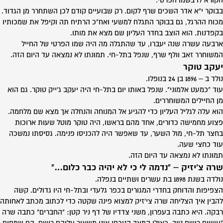
הקורא לו בשמו הפרטי.
בבוקר י"א אדר השכים שרף לקום. רק שבועיים קודם לכן השתחרר מן הגדוד.
מכוח ההרגל, גם בבוקר התגלח למשעי ואח"כ הרתיח תה וקיפל את שמכותיו
בקפדנות. הוא הוצב בחדר העליון שם מצא את מותו.
ארבעה עשרה שנה יעברו, עד שהתגלה מה היה שמו הפרטי של החייל
המשוחרר זאב וולף שרף, שנפל בתל-חי. תמונתו לא נמצאה עד היום הזה.
יעקב טוקר
נולד ב – 1896 בן 24 בנופלו.
עוד "כמעט אלמוני". שנפל באותו יום בתל-חי היה יעקב ג'ייק טוקר. גם הוא
מן החיילים המשוחררים.
הוא עלה לגליל העליון כדי להגיע אל המנוחה והנחלה אך מצא שם מלחמה.
פצוע מחמישה כדורים, אחד מהם בראשו, היה טוקר מוטל שעות ארוכות
בחצר תל-חי, מול השער, עד שאפשר היה להכניסו פנימה. גסיסתו נמשכה
עוד כחצי שעה.
תמונתו לא נמצאה עד היום הזה.
שרה צ'יזיק – "נדמה לי כי לא יהיה כבר כלום…"
נולדה בשנת 1898 בת עשרים ושתיים בנפלה.
הצפיפות והדוחק בחדרי המגורים בכפר גלעדי ובתל-חי היו גדולים. קשה
להבין איך הצליחה שרה צי'זיק למצוא פינה שקטה כדי לכתוב מכתב לאחותה
רבקה. היא כתבה בעפרון, משני צדדיו של דף ניר קטן: "החברים" כתבה שרה