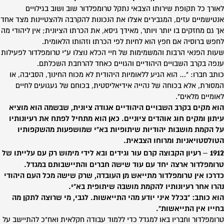
לאורך כל תקופת שירותו הצבאי נתקל טרומפלדור שוב ושוב בגילויים
אנטישמיים עזים, המגבירים אצלו את הנכונות להקרבה ולהצטיינות מצד אחד
אך גם מחזקים בו יותר ויותר, מאידך גיסא, את הכרתו הציונית; אין ליהודי מה
לחפש ברוסיה אם חפץ הוא לחיות לפי הכרתו וזהותו הלאומית.
שעות הפנאי הרבות והמשמימות של חיי הכלא נוצלו ע"י טרומפלדור לפעילות
ענפה בקרב השבויים היהודיים והגויים כאחד להרחבת השכלתם.
כותב חברו: "… הוא הגיע ללאומיות היהודית לא מכוח החינוך, הסביבה, או
המסורת, אלא בכוחה של נהייה אידיאליסטית, בכוחם של געגועים לחיים
לאומיים מלאים".
הוא מקים בקרב השבויים היהודיים אגודה ציונית, שבשמה הוא מוציא
עיתון ומקים חוג אוהדים ציוניים. כאן הוא מתחיל לפתח את רעיונותיו
על הקמת מושבות יהודיות שיתופיות בא"י שמושפעות מהשקפותיו
הטולסטויאניות ומרוחו הצבאית.
1912
–
רעיון הקבוצה קרם עור וגידים ובא לידי מימוש רק עם עלייתו של
טרומפלדור ארצה יחד עם עוד שישה חברים והתיישבותם במגדל.
כדרכו אין טרומפלדור מתייאש מן העובדה, שרק שישה מכל העם היהודי
נהרו אחר רעיונותיו להקמת מושבה שיתופית בא"י.
הוא כותב: "בכלל איני יודע מהי התייאשות. לגבי, מי שרוצה לתקן מה
בחייו אין התייאשות".
טרומפלדור וחבריו באו למגדל כדי ללמוד עבודה חקלאית ואח"כ להתיישב על