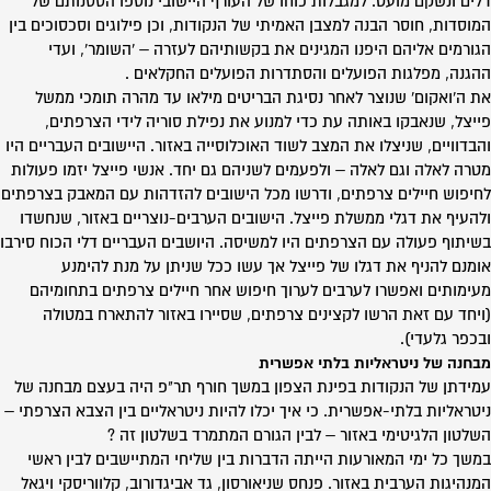
דלים ונשקם מועט. למגבלות כוחו של העורף היישובי נוספו הססנותם של
המוסדות, חוסר הבנה למצבן האמיתי של הנקודות, וכן פילוגים וסכסוכים בין
הגורמים אליהם היפנו המגינים את בקשותיהם לעזרה – 'השומר', ועדי
ההגנה, מפלגות הפועלים והסתדרות הפועלים החקלאים .
את ה'ואקום' שנוצר לאחר נסיגת הבריטים מילאו עד מהרה תומכי ממשל
פייצל, שנאבקו באותה עת כדי למנוע את נפילת סוריה לידי הצרפתים,
והבדוויים, שניצלו את המצב לשוד האוכלוסייה באזור. היישובים העבריים היו
מטרה לאלה וגם לאלה – ולפעמים לשניהם גם יחד. אנשי פייצל יזמו פעולות
לחיפוש חיילים צרפתים, ודרשו מכל הישובים להזדהות עם המאבק בצרפתים
ולהעיף את דגלי ממשלת פייצל. הישובים הערבים-נוצריים באזור, שנחשדו
בשיתוף פעולה עם הצרפתים היו למשיסה. היושבים העבריים דלי הכוח סירבו
אומנם להניף את דגלו של פייצל אך עשו ככל שניתן על מנת להימנע
מעימותים ואפשרו לערבים לערוך חיפוש אחר חיילים צרפתים בתחומיהם
(ויחד עם זאת הרשו לקצינים צרפתים, שסיירו באזור להתארח במטולה
ובכפר גלעדי).
מבחנה של ניטראליות בלתי אפשרית
עמידתן של הנקודות בפינת הצפון במשך חורף תר"פ היה בעצם מבחנה של
ניטראליות בלתי-אפשרית. כי איך יכלו להיות ניטראליים בין הצבא הצרפתי –
השלטון הלגיטימי באזור – לבין הגורם המתמרד בשלטון זה ?
במשך כל ימי המאורעות הייתה הדברות בין שליחי המתיישבים לבין ראשי
המנהיגות הערבית באזור. פנחס שניאורסון, גד אביגדורוב, קלווריסקי ויגאל