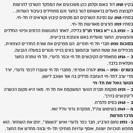
בקיץ
1918
דוד באום וקלמן כהן משכנעים את המפקד הטורקי להרשות
לקבוצת פועלים בראשותם לגור בחצר והם מתחילים בעיבוד השדות. .
בסתיו
1918
עם נסיגת הטורקים הם מקימים קיבוץ וקוראים לו תל-חי.
בסתיו
1919
פורצים מאורעות תל-חי.
ב – 1.3.1920 י"א באדר תר"פ
בלילה, לאחר התנגשות הדמים ופינוי החללים
והפצועים, החצר מועלית באש ונעזבת ברביעית.
בסוכות 1920
חברי תל חי חוזרים. הם מפרקים את שורת החדרים הצפונית,
מכפילים את שטח החצר ובהמשך בונים בנייני מגורים במעלה הגבעה.
ב – 1926
מתאחדים הקיבוצים תל חי וכפר גלעדי, תל חי נותרת כחצר
חקלאית בלבד.
בשנים -1926 – 1934
יהודה אפרתי, מחברי תל חי שעברו לכפר גלעדי, יורד
מדי ערב לתל-חי העזובה מדליק בה אור ושוכב לישון.
הנוער גואל את תל-חי
ב – 1935
מוקמת חברת הנוער המשקמת את תל חי. מאז היא מקום הכשרה
ל"קיבוצים בדרך'.
ב – 1948
בסיס פלמ"ח.
מ – 1949
בשימוש צה"ל, מפקדת גדוד נח"ל 907.
מרכז מורשת
ב- 1953
נחום הורביץ, חבר כפר גלעדי ואיש "השומר", יוזם את השחזור. הוא
מחפש תוכניות ישנות, אוסף עדויות מותיקי תל-חי ובונה מחדש את החצר.