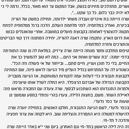
"עושים רושם טוב, כאילו המצב הנוכחי אינו משאיר עליהם רושם. הם שמחים
ושרים, מתהלכים מזוינים בנשק, אבל המקום צר הוא מאוד, בכלל, נדמה לי כי
לא יהיה כבר כלום. כל כך שקט…".
שרה הייתה בת איכרים ועבדה משחר ילדותה, תחילה במשק של הוריה
בכינרת, ואח"כ במלחמיה. לפני מלחמת העולם, הלכה ברגל ממלמחיה לפתח
תקווה להצטרף לאחותה בקבוצת פועלים במושבה. אחרי שהאנגלים כבשו
את דרום הארץ. נתקפה שרה דאגה להוריה, יחידה הסתננה דרך קווי הבריטים
והתורכים וחזרה למלחמיה.
טיפוס מתלבט וחסר מנוחה הייתה שרה צי'זיק. במלאת לה 21 שנה התוודתה
בדפי יומנה: "בת עשרים ואחת אני היום… כמה לא טוב להמשיך כך את
החיים, בלי כל תוכן ועניין, חיים סתם… ובייחוד של אי פעולה וזה הכל".
כשנודע לה על המתרחש בגליל העליון מיד הגיעה לראש פינה, שם המתינה
לקבוצת תגבורת כדי לעלות עמה לנקודות המנותקות. אז הגיעה מטבריה
הקבוצה הגדולה של אברהם הרצפלד. היא החלה לשדל אותו שיצרפה
ולמרות התנגדותו הוא השתכנע לבסוף, שרה צעדה עם החבורה מראש פנה
לאיילת השחר. משם, בחצות הלילה, צעדו בהרי נפתלי במסע שנמשך 13
שעות עד כפר גלעדי.
בכפר גלעדי, לשם הגיעה התגבורת, חולקו האנשים. בתחילה יועדה שרה
להישלח למטולה היא התמרדה והצליחה שוב. היא לקחה את צרור חפציה
והלכה ל תל-חי.
זה היה לילה הראשון בתל-חי וגם האחרון. ביום שני י"א באדר הייתה שרה