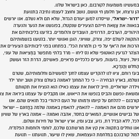
במעשינו משמעות לקורבנם, כאן בישראל שלנו.
הן נרצחו, אך חלומן חי ונושם, נושב וחוצב לעצמו נתיבה בתנועת
"דרור-ישראל"
, שייסדנו למען יעודם הגדול, שלא תם ולא נשלם. אנו יורשים
בגאווה את צַוַואת חייהם הצעירים שנקטלו, בפוגשנו את הנער והנערה
היהודים, הערבים, הדרוזים, העובדים והלומדים. בזֹרענו בליבותיהם את
התקווה לעולם יפה, צודק, שוויוני, הוגן ואנושי יותר. בנֹטענו בנשמותיהם
הרכות את ה"אף על פי כן ולמרות הכל". בפֹתחנו בפני ליבותיהם הצעירים את
הצֹהר לגרעין האוטופי שלא נס ליחו – מרד בלתי מתפשר בִּמְציאות של עוני,
ניוול, ניצול, גזענות, פערים כלכליים פִראיִים, פאשיזם, הדרת הזר ועושק
הַחלש וְהַנִדְכָא.
בעֹז רוחם, ציוו לנו להקדיש עצמנו לחנך למעשיהם וחלומותיהם, שטרם
נשלמו, בארץ הבחירה – כי כל המחנך לאמונה בעולם צודק וטוב יותר ילד
וילדה ישראליים, חייב לראות את עצמו כאילו הוא הנציח את תקוותם
ומשאת-נפשם והביס בנפשו את הייאוש. אנו מקבלים על עצמנו ביראה את צו
קורבנם – להלחם על קיומו וּדְמותו של העם היהודי בכל תנאים שהם. אנו
יורשים מהם את האמונה – להאמין, להאמין באמונה שלמה בְחֲזונם – ישראל
של גבישים אנושיים, המוארים בחסד, אהבה ואמונה – אמונה בארץ של שוויון
לכל, ללא הבדל דת, גזע, צבע ומין. ארץ ישראל של חירות ושלום.
אנו נוחלים בתקווה אין קץ את מורשתכם שלכם, לוחמי ולוחמות הפלמ"ח.
למול קורבנכם במלחמת העצמאות, שאין לו שיעור, תנועתנו – תנועת