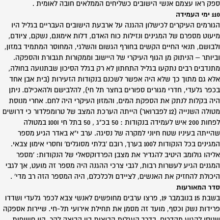
ספק ראו עצמם אנשי הישובים כשליחים הממלאים חובה לאומית .
110 ימי העמידה
הגורמים העיקרים לכישלון ההגנה על ארבעת הישובים העבריים בגליל היו
מיעוט מספרם של המגינים ונזילות כוח האדם, דלות אימונם, נשקם, ציודם,
ולבושם, תנאי החיים הקשים בחורף הגשום והשלגי, המחוסר המתמיד במזון,
וביותר – הניתוק מן הגוף העיקרי של היישוב וממקורות תגבורת והספקה.
מתנדבים רבים נתקעו בגליל התחתון לא רק בגלל הסיכון שבתנועה בחולה,
אלא גם מתוך כך שלא היה אפשר לשכנם בנקודות הזעירות (בית אבן אחד
בכפר גלעדי, חדרי מגורים ספורים בחצר תל חי), להלבישם ולהאכילם. ניתן
היה בקלות לנתק את הספקת המים, והמזון העיקרי היה לחם. אחרי מנוסת
מטולה השנייה (12 לפברואר) הייתה הערכת המצב של טרומפלדור כי דרושים
לפחות 200 איש לעמידה בנקודות : 50 בכ"ג , 50 בתל חי ו100 במטולה
שהייתה בעיניו שטח חיוני למקרה של נסיגה. ערב י"א באדר הגיע מספר
המגינים בכל הנקודות ל100 בערך, רובם 'בלתי מסוגלים' וחסרי אימון צבאי.
אליהו גולומב היטיב להגדיר את מצבן הפרדוקסאלי של הנקודות: 'מספר
המגנים הגיע לעשרות רבות, לגבי צרכי ההגנה היה מספר זה מועט, אך לגבי
היכולת להחזיק את האנשים, לציידם ולכלכלם, היה המספר הזה רב מדי' .
סדר המאורעות
בשבת 15 בנובמבר 19, פרצו ערבים מחופשים לאנשי צבא לכפר גלעדי ושדדו
פרידות נשק וכסף, מועד זה מסמן את תחילת אירועי תל-חי. שיירות אספקה
שניסו להגיע מהדרום, בדרך העגלות הבוצית בין הביצה להר, היו חשופות