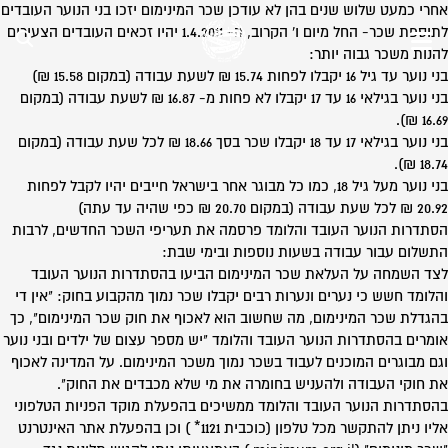
אחרי כמעט שלוש שנים בהן לא עודכן שכר המינימום יזכו בני הנוער העובדים
לתוספת שכר- החל מיום ו' הקרוב, ה- 1.4.2011 יהיו זכאים העובדים הצעירים
להנות משכר גבוה יותר:
בני נוער עד גיל 16 יקבלו לפחות 15.74 ₪ לשעת עבודה (במקום 15.58 ₪)
בני נוער בגילאי 16 עד 17 יקבלו לא פחות מ- 16.87 ₪ לשעת עבודה (במקום
16.69 ₪).
בני נוער בגילאי 17 עד 18 יקבלו שכר בסך 18.66 ₪ לכל שעת עבודה (במקום
18.74 ₪).
בני נוער מעל גיל 18, כמו כל מבוגר אחר בישראל חייבים יהיו לקבל לפחות
20.92 ₪ לכל שעת עבודה (במקום 20.70 ₪ כפי שהיה עד עתה)
הסתדרות הנוער העובד והלומד פרסמה את תעריפי השכר החדשים, לרבות
התשלום עבור עבודה בשעות נוספות ובימי שבת:
לצד השמחה על העלאת שכר המינימום הביעו בהסתדרות הנוער העובד
והלומד חשש כי נערים ונערות רבים יקבלו שכר נמוך מהקבוע בחוק: "אין די
בהגדלת שכר המינימום, מה שחשוב הוא לאכוף את חוק שכר המינימום", כך
אומרים בהסתדרות הנוער העובד והלומד "יש מספר עצום של ילדים ובני נוער
וגם מבוגרים המוכנים לעבוד בשכר נמוך משכר המינימום. על המדינה לאכוף
את חוקי העבודה ולהעניש בחומרה את מי שלא מכבדים את החוק".
בהסתדרות הנוער העובד והלומד ממשיכים בהפעלת מוקד הפניות הטלפוני
אליו ניתן להתקשר מכל טלפון (כוכבית 1121* ) וכן בהפעלת אתר האינטרנט