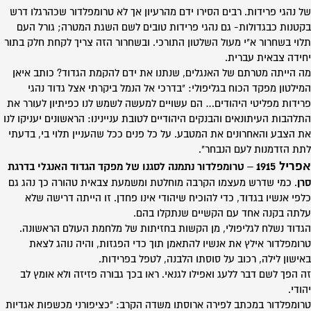
של נהגי פרידות. רבים הסירו ידם מהרעיון אך לא טרומפלדור שכהרגלו דרש
בקטנות כבגדולות- גם נהגי פרידות טובים לשם השגת המטרה; גורל העם
תלוי בשחרור א"י מעול השלטון התורכי. ובשחרור הזה צריך לקחת חלק בתור
יחידה צבאית עברית.
מה הייתה מטרתם של האנגלים, שנתנו את ידם להקמת הגדוד? כותב איאן
המילטון מפקד הכוח בגליפולי: "בדרכי אל הנמל ביקרתי אצל גדוד נהגי
פרידות מפליטי היהודים… הם עשויים למעשה לשמש לנו כפיתיון לעורר את
התלהבות העיתונאים והבנקים היהודיים לטובת עניינינו: הראשונים יעניקו לנו
את הצבע והאחרונים את המטבע. על כל פנים ככל שהעניין תלוי בי, בדעתי
לתת הזדמנות לעם הנבחר".
אפריל 1915
–
טרומפלדור נתמנה לסגנו של מפקד הגדוד האנגלי בדרגת
סרן
. כמי שדרש מעצמו הקרבה מוחלטת ומשמעת צבאית טהורה כך נהג גם
כלפי אנשיו בגדוד, כדי להוכיח שיהודי אינו פחדן. זו הייתה דרישה שלא
עלתה בקנה אחד עם הקשיים שנתקלו בהם.
הגדוד נשלח לגליפולי, מן הקשות בחזיתות של מלחמת העולם הראשונה.
טרומפלדור אילץ את אנשיו להתאמן תוך כדי הפגזות, והיה נוהג לצאת
באישון לילה, רכוב על סוסתו הלבנה, לטפל בפרידות.
זה הפך לשם דבר ללעג ואפילו לגנאי. ראו בכך גבורה פזיזה ולא אומץ לב
יהודי.
טרומפלדור במכתב לפירה ארוסתו משדה הקרב: "כציפורני מכשפות אגדיות