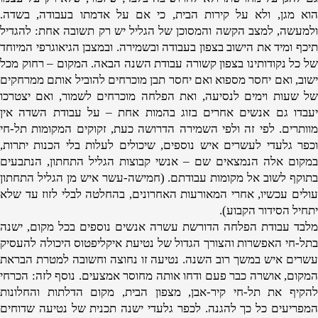
הוא מגן, ולא על קירות הבית, כי אם על אדמתו בעבודה, בשדה.
ולמעשה, למצב הקשה והמסוכן של הגליל יש רק תשובה אחת: להגדיל
תיכף ומיד את הישוב בצפון בעבודה ובשמירה. ובמצבן הגיאוגרפי המיוחד
של כל נקודותינו בצפון קשורה עבודת השנה הבאה. המקום – רחוק מכל
ישוב, ואם יחסר מספוא ואם יחסר תבן מוכרחים להוביל אותם ממרחקים
של שעות וימים לנסיעה, ואת הפלחה מוכרחים לשמור, ואם יצטרכו
יעבדו גם אנשים אחרים בזוג בהמות אחת – על עבודת השדה אין
מוותרים. לפי זה ולפי השמירה הדרושה כעת, זקוקים המקומות תל-חי
וכפר גלעדי לעשרים איש נוספים, שיכולים לעלות בלי הכנות יתרות,
במקום אלה הנמצאים שם – אנשי קבוצות הגליל התחתון, הנתבעים
בתוקף לשוב אל מקומות עבודתם. (חמישה-עשר איש מן הגליל התחתון
עולים עכשיו, אחרי המאורעות האחרונים, בהחלטה לבלי לזוז עד שלא
יתחיל הסידור הקבוע).
מלבד עבודת הפלחה הדורשת עשרה אנשים נוספים בכל מקום, ישנה
בתל-חי האפשרות והצורך הגדול של נטיעת איקליפטוס היכולה להעסיק
עשרים איש במשך רוב השנה. נטיעה זו נחוצה וחשובה למטרת הבראת
המקום, אושרה כבר פעם ודחו אותה מחוסר אמצעים. נוסף לזה: הכרחי
להקיף את תל-חי קיר-אבן, מצפון הבית, מקום הדלתות והחלונות
המפריעים כל כך להגנה. לכפר גלעדי ישנה תכנית של נטיעה שדוחים