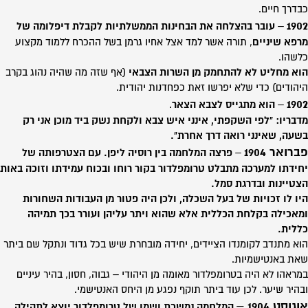
כבדרך חיים.
1902
–
עובר בהצלחה את הבחינות הממשלתיות לקבלת דיפלומה של
מרפא שיניים
, תורה אשר למד אצל אחיו גרמן בשל ההכרח ללמוד מקצוע
כלשהו.
הוא מחליט לא להתחמק מן השרות הצבאי
(אף שזה מה שהיה נהוג בקרב
היהודים) כדי שלא יפרשו זאת כפחדנות יהודית.
1902
–
הוא מתגייס לצבא הצאר
.
מדבריו: "לפי השקפתי, אינני איש צבא ולקחת נשק ביד מוכן אני רק
בשעה, שאינני רואה דרך אחרת".
פברואר 1904
–
פרצה המלחמה בין רוסיה ליפן.
עם הצטרפותה של
יחידתו למערכה מתבלט טרומפלדור בקור רוחו ובכוח עמידתו וזוכה באות
הצטיינות ובדרגת סמל.
היו לו זכויות של בעל השכלה, ולכן היה פטור מן העבודות השחורות
ומאכילה בקלחת הכללית אלא שהוא ויתר עליהן ועורר בכך תמיהה
כללית.
הוא מתנדב לקומנדו הציידים, יחידה מובחרת שיש בכל גדוד ונתקל שם ביתר
שאת באנטישמיות.
במראהו לא היה בטרומפלדור מאומה מן היהודי – גבוה, חסון, בהיר עיניים
ובהיר שיער. לכן עוד ביתר תוקף נפגע מן היחס האנטישמי.
אוגוסט 1904
–
המלחמה נמשכת ושמו של טרומפלדור יוצא לתהילה