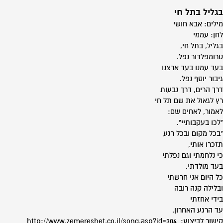
בגליל בתל חי
מילים: אבא חושי
לחן: עממי
בגליל, בתל חי,
טרומפלדור נפל.
בעד עמנו בעד ארצנו
גיבור יוסף נפל.
דרך הרים, דרך גבעות
רץ לגאול את שם תל חי
לאמור, לאחים שם:
"לכו בעקבותיי".
"בכל מקום ובכל רגע
תזכרו אותי,
כי נלחמתי וגם נפלתי
בעד מולדתי.
כל היום אני חרשתי
ובלילה קנה רובה
בידי אחזתי
עד הרגע האחרון.
קישור לביצוע: http://www.zemereshet.co.il/song.asp?id=304