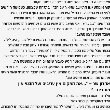
מאוקראינה ב- 1894. המשפחה התיישבה בפתח תקווה.
סוף אוגוסט 1919 התיישב שניאור עם חבריו בתלחה שבצפון. כשלושה חודשים
לפני פרוץ המאורעות בגליל הצרפתי. הוא התאהב בנוף ובחייו החדשים.
במכתבו האחרון לאחיו התפעל שפטשניק מן השקט והשלוה שבחייו
החדשים: "שבע רצון אני ממצב כזה שאין בו שום זעזועים התרגשות וכדומה.
הכל מסביבך ובך שקט, ב -אתה תמיד בריא מוחך בריא ונורמלי. אני בריא
ועובד ושבע רצון ממצבי".
ב – 12 לדצמבר 1919, בתל-חי התכנסו החברים למסיבת ליל שבת, היה לילה
חשוך וערפילי. חבורה של בדואים, שחזרה שכורת ניצחון מביזת הנוצרים
בכפר אבל אל-קמח הסמוך, המטירה יריות "פנטזיה" לעבר חצר תלחה.
אחד הכדורים פגע בשפטשניק בבטנו. חבר הקבוצה קלמן כהן דהר למטולה,
להזעיק את הרופא. כאשר הגיע כעבור שעתיים היה שפוטשניק מת.
כארבעה חודשים הספיק שניאור שפטשניק, פועל חקלאי, לעבוד את אדמת
הגליל העליון, עליה כתב ביום החריש הראשון שלו "וכבר הרגשתי שאני חורש
את אדמתי, מתכוון שיהיה טוב".
אהרון שר – "…את המקום אין עוזבים ועל הבנוי אין
מותרים…"
נולד ב – 1898 בן עשרים ושניים בנפלו.
נולד באוקרינה בן בכור להוריו.
כשהיה בן 15 עלה לארץ והתמסר ללימוד העברית כמידת התמסרותו לעבודה.