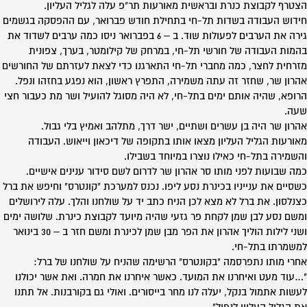
הצטרף לקבוצת כנרת ובראשית מאורעות תר"פ עלה לגליל העליון.
חידוש העבודה בשדות תל-חי בתחילת חודש פברואר, עם ההפסקה בגשמים
גירה את הערבים לפעולות שוד. ב – 6 בפברואר ניסו כמה ערבים לשדוד את
בהמות העבודה של חורשי תל-חי, במרחק של קילומטר, בערך, צפונית
מזרחית לחצר, כמה מחברי תל-חי התארגנו כדי לצאת לעזרתם של החורשים
אהרון שר, שחזר זה עתה משמירה, התפרץ ראשון, הוא נפגע בחזהו ונפל.
הרופא, שהיה אותם ימים בתל-חי, לא היה מסוגל להועיל ושר מת כעבור חצי
שעה.
אהרון שר היה בן עשרים ושתיים, ישר דרך, מתלהב ואמיץ בלי גבול.
מאורעות הגליל העליון מצאו אותו בתקופה של דיכאון וייאוש. העבודה
והשמירה בתל-חי כאילו נוצרו במיוחד בשבילו.
כמה שבועות לפני מותו סר אהרון שר לדרום לשם סידור ענינים אישיים.
כשסיים את ענייניו בכינרת נסע ליפו. נכנס למערכת "קונטרס" וחיפש את ברל
כצנלסון. את ברל לא מצא לכן הניח כתב יד על שולחנו והלך. עלה לירושלים
ומשם נסע לבן שמן לקחת פר גזעי שהיה מיועד לקבוצת כינרת. שלושה ימים
ושני לילות הוליך אהרון את הפר מבן שמן לכינרת ומשם חזר ב – 30 בינואר
למשמרתו בתל-חי.
אחרי מותו נתפרסמה "בקונטרס" הרשימה שהניח על שולחנו של ברל:
"…עוד מעט ואיחרנו את המועד. כאשר איחרנו את חמרה. ואת אשר יכולנו
לעשות אתמול בנקל, יעלה לנו מחר בייסורים. ואולי גם בקורבנות. אל תתנו