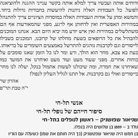
ודוחים אותה ועכשיו צריך למלא אותה בקשר ענייני ההגנה ולהוציאנה
לפועל. כל העבודות האלה ניתנות להיעשות בחבורות גדולות ביחד.
והמשא ומתן על אודות העבודות האלה במוסדות הציוניים צריך להתנהל
במהירות האפשרית ואין לדחותן אף לרגע, מפני שהמאורעות אף הם
משתלשלים במהירות ואין איש יודע מה יביא היום הבא. אנחנו המוכנים
להבהיל את כל הרופאים בשעת מחלתו של קרובנו, המוכנים בשבילו
לייסורים וגם לקרבנות נוהגים להתרשל באמצעים השומרים על בריאותו.
כעת בא צבא, מחר הוא הולך, ורע ומר לנו כל הזמן שאנו סומכים על
כוחות אחרים. מפני שעוד מעט ועוד מעט ואיחרנו את המועד כמו
שאיחרנו את חמרה, ומה שיכולנו לעשות אתמול בנקל, יעלה לנו מחר
בייסורים ואולי גם בקרבנות. אל תתנו לגליל העליון לנפול!
אהרון שר
י"ה טבת תר"פ
אנשי תל-חי
סיפור חייהם של נופלי תל-חי
שניאור שפושניק – ראשון לנופלים בתל-חי
נולד ב – 1889 בן שלושים היה בנפלו.
בן חמש היה שניאור שפטשניק (כך היה חותם את שמו) כשעלה עם הוריו