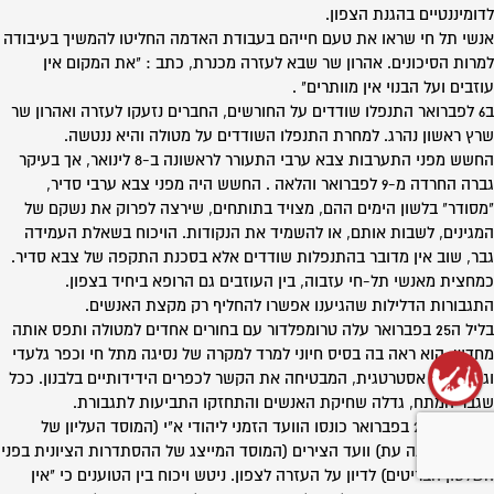
לדומיננטיים בהגנת הצפון.
אנשי תל חי שראו את טעם חייהם בעבודת האדמה החליטו להמשיך בעיבודה
למרות הסיכונים. אהרון שר שבא לעזרה מכנרת, כתב : "את המקום אין
עוזבים ועל הבנוי אין מוותרים" .
ב6 לפברואר התנפלו שודדים על החורשים, החברים נזעקו לעזרה ואהרון שר
שרץ ראשון נהרג. למחרת התנפלו השודדים על מטולה והיא ננטשה.
החשש מפני התערבות צבא ערבי התעורר לראשונה ב-8 לינואר, אך בעיקר
גברה החרדה מ-9 לפברואר והלאה . החשש היה מפני צבא ערבי סדיר,
"מסודר" בלשון הימים ההם, מצויד בתותחים, שירצה לפרוק את נשקם של
המגינים, לשבות אותם, או להשמיד את הנקודות. הויכוח בשאלת העמידה
גבר, שוב אין מדובר בהתנפלות שודדים אלא בסכנת התקפה של צבא סדיר.
כמחצית מאנשי תל-חי עזבוה, בין העוזבים גם הרופא ביחיד בצפון.
התגבורות הדלילות שהגיענו אפשרו להחליף רק מקצת האנשים.
בליל ה25 בפברואר עלה טרומפלדור עם בחורים אחדים למטולה ותפס אותה
מחדש. הוא ראה בה בסיס חיוני למרד למקרה של נסיגה מתל חי וכפר גלעדי
וגם נקודה אסטרטגית, המבטיחה את הקשר לכפרים הידידותיים בלבנון. ככל
שגבר המתח, גדלה שחיקת האנשים והתחזקו התביעות לתגבורת.
בימים 23-25 בפברואר כונסו הוועד הזמני ליהודי א"י (המוסד העליון של
הישוב באותה עת) וועד הצירים (המוסד המייצג של ההסתדרות הציונית בפני
השלטון הבריטים) לדיון על העזרה לצפון. ניטש ויכוח בין הטוענים כי "אין