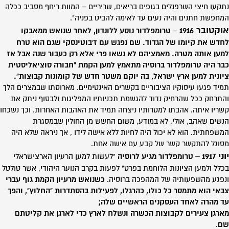
נתקעו חיצי השרפנלים בגופים בריאים, שריריים – המוות ריחף מסביב ככלה
המחפשת חתנים והיה נעים עד לאימה להביט בפניה".
אוקטובר 1916
–
טרומפלדור נוסע ללונדון, לאחר שנואש ממאבקו
לחדש את קיומו של הגדוד. שם נפגש עם ז'בוטינסקי שגם הוא טרח
למען אותה מטרה. מאמציהם לא נשאו פרי אלא רק כעבור שנה אבל אז
כבר היה טרומפלדור ברוסיה מתאמץ למען הקמת "חבורה סוציאליסטית
ציונית למען ארץ ישראל, בה יוקם משטר חדש של קומונות קבוצות".
תמיד פגעו עיסוקיו הציבוריים בקשרים האינטימיים. מארוסתו שבמצרים הלך
והתרחק ככל שהרחיק נדוד להגשמת תכניותיו המפליגות ולבסוף ניתק את
קשריו איתה. אהבתו למטרותיו ניצחה תמיד את האהבות האחרות. וכך נשכחו
הנשים שאהב, אולי, לא במודע, משום החשש מן החולין שבמסגרת
המשפחתית. הוא לא יכול היה לחיות ללא אישה לידו , אך ניראה שלא היה
מסוגל להתקשר קשר של קבע עם אישה אחת.
יוני 1917
–
טרומפלדור מגיע לרוסיה
"לעשות למען הרעיון הארצישראלי
בכלל ולמען הציונות הלוחמת בפרט" לפעות בקרב הנוער היהודי, אשר טולטל
ונפגע מהשפעותיה של המהפכה ברוסיה.
כשנואש מרעיון הקמת גוף עברי
צבאי הוא מתמסר כל כולו, כהרגלו, לפעילות בהסתדרות "החלוץ", והפך
עד מהרה לאחד העסקנים הראשיים שלה;
מארגן צעירים לקבוצות הכשרה ונשלח לארץ כדי לארגן את קליטתם
שם
.