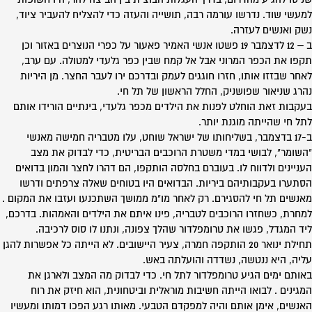
למעשי שוד. נדרשו עורמה רבה, תושייה והעזה כדי להצליח להעביר ציוד,
נשק ואנשים לעזרה.
ב – 12 לדצמבר 19 פשטו אנשי האמיר פאעור על כפרי הנוצרים באזור וכן
תקפו את הכפר המרוני אבל אל קמח שבין כפר גלעדי למטולה. עם ערב,
לאחר שבזזו אותו, חזרו חוגגים לעמק ובדרכם ירו לעבר החצר. מן היריות
נהרג שניאור שפושניק, החלל הראשון של תל חי.
בעקבות זאת הוחלט לפנות את הילדים מכפר גלעדי, בינתיים הורידו אותם
לתל חי שהייתה מוגנת יותר.
ב-17 בדצמבר, בשליחותו של ישראל שוחט, עלו מטבריה חמישה מאנשי
"השומר", לבושי במדי משטרת הרוכבים הבריטית, כדי לבדוק את מצב
העניינים ולדווח לו. בעוברם בחלסה הותקפו, הם דהרו לחצר והמון בדואים
הסתערו בעקבותיהם ביריות. הבדואים היו בטוחים שאלה צרפתים ודרשו
מאנשים תל חי להסגירם. רק לאחר מו"מ ממושך השתכנעו ועזבו את המקום .
למחרת, כשחזרו הרוכבים לטבריה, פינו איתם את הילדים והאמהות. בדרכם,
ליד המגדל, פגשו את טרומפלדור שהלך צפונה, ונתנו לו סוס לרכיבה.
תחילת ינואר 20 הותקפה חמרה, צעיר היישובים. לא הייתה כל אפשרות להגן
עליה, היא ננטשה, נשדדה והועלתה באש.
באותם ימים הגיע טרומפלדור לתל חי. כדי לבדוק מה המצב ולארגן את
המגינים . לבואו הייתה חשיבות מוראלית וביטחונית, הוא חיזק את רוח
האנשים, אימן אותם והיה למפקדם הטבעי. מאותו רגע הפכו דמותו ומעשיו