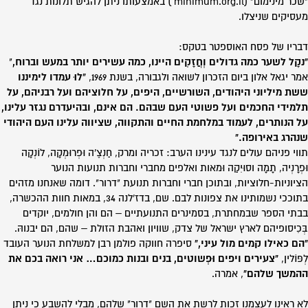
"שכר מינימום" (minimum.org.il ) באמצעותו ניתן להגיש תלונות נגד
מעסיקים שניצלו.
דבריו של פסח האוספטר בטקס:
"נקָל לשער כמה גדולים וְחֲזָקִים היינו, כמה עשירים יותר במעש וברוח,
"
אמר יגאל אלון ביום הזכרון לשואה ולגבורה, בשנת 1969,
"לוּ עמדו לימיננו
ששת מיליוני היהודים, השורשיים, היפים, על חלוציהם ועל רבניהם, על
תלמידי החכמים ועל פשוטי העם שבהם. הם אינם, ובהיעדרם נגזר עלינו,
על הנותרים, לעמוד במלחמת החיים והתקווה, שציווה עלינו העם היהודי
שנהרג באירופה."
תווי פניהם עולים לנגד עינינו הערב: זכריה ומרק, חַנְצֶ'ה וּפְרוּמְקָה, לוֹנְקָה
וּפְרָנְיה, תָמָה וסוּיִקַה וּמאות ואלפים מחברי וחברות תנועות הנוער
הציוניות-חלוציות, ובתוכן חברי וחברות תנועת "דרור". דומה שאנחנו מזהים
בתוככי נשמותינו את צפונות לבם. שם, בדז'לנה 34, במאות חוות ההכשרה,
בבתי הספר שבמחתרת, בסמינרים התנועתיים – הם והן חולמים, יוקדים
בְּכִיסופיהם לארץ ישראל של צדק, שוויון ואהבת הזולת – שהם, הם יבנוהּ.
"הם כאילו קמים מול עיני,"
סיפרה חווקה פולמן רבן למשלחת הנוער העובד
לְפּוֹלין,
"צעירים ויפים וּפְשוטים, בנים ובנות כמוכם… אני רואה בכם את
ההמשך שלהם"
, אמרה.
לא ראינו לעצמנו זכות לרשת את השם "דרור" שלהם, מבלי להשבע כי ניתן