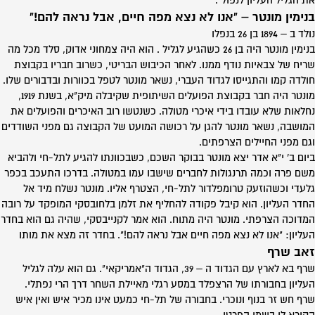
את הגליל העליון לנפול".
בנימין מונטר – "אנו לא נצא מפה חיים, אבל נראה להם!"
נולד ב – 1894 בן 26 בנפלו
בנימין מונטר היה בן 26 כשהגיע לגליל . הוא היה צמחוני אדוק, סלד מכל מה
שריח של צבאיות נודף ממנו. לאחר הכיבוש הבריטי, כשרוב חבריו בקבוצת
חולדה קמו והתגייסו לגדוד העברי, נשאר מונטר לטפל בכוורות ובדבורים שלו.
מונטר היה חבר בקבוצת הפועלים השיתופית שקיבלה מיק"א, בשנת 1919,
נחלאות שלא עובדו בידי איכרי מטולה. כשנטשו רוב האיכרים והפועלים את
המושבה, נשאר מונטר להגן על רכושה המועט של הקבוצה גם מפני השודדים
וגם מפני החיילים הצרפתים.
ביום ב' י"א אדר יצא מונטר בבוקר השכם, כשבכוונתו להגיע לתל-חי ולהביא
משם פרה וכמה תרנגולות לחברים שישבו עמו במטולה. בדרכו התעכב בכפר
גלעדי וכשהוזעק טרומפלדור לתל-חי, הצטרף אליו. מונטר נשלח מיד אל
החדר העליון. הוא קיבל פקודה להחליף את זלמן בלחובסקי המופקד על רובה
המדוכה הצרפתי. מונטר היה מתוח. הוא אמר לקנייבסקי, שהיה גם הוא בחדר
העליון: "אנו לא נצא מפה חיים אבל נראה להם!". בחדר זה מצא את מותו
זאב שרף
שרף בא לארץ עם הגדוד ה – 39, הגדוד ה"אמריקאי". גם הוא עלה לגליל
העליון בחבורתו של הרצפלד במסע רגלי מאיילת השחר דרך הרי נפתלי.
שרף חש זר בנוף ונוכרי. בחבורה של תל-חי כמעט אינו מכיר איש ואין איש