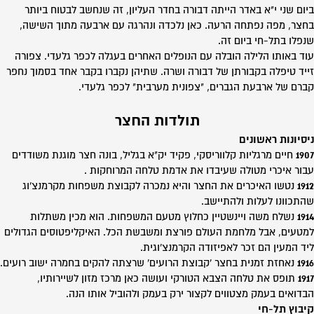
ביום שני י"א באדר הייתה דבורה בחדר העליון, זה שנחשב לבטוח ביותר
בחצר, מפה נפתחה הרעה. כאן נלכדה ונהרגה עם ארבעה מתוך השישה,
שנפלו בתל-חי ביום זה.
עוד באותו הלילה הובלה עם הנופלים האחרים בעגלה לכפר גלעדי. צפורה
זייד טיפלה בקבורתן של דבורה ושרה. שתיהן נקברו בקבר אחד בסמוך נחפר
קברם של ארבעת הגברים, "צפונית מערבית" לכפר גלעדי.
תולדות החצר
ניסיונות ראשונים
1907
חיים מרגליות קלווריסקי, פקיד יק"א בגליל, בונה חצר מוגנת משודדים
עבור איכרי מטולה שעיבדו את אדמת טלחה המרוחקות .
1912
נטשו האיכרים את החצר והיא נמכרה לקבוצת משפחות מקרמנצ'וג
שהתכוונו לעלות ולהתיישב.
1914
נשלח משה ויינשטיין כחלוץ מטעם המשפחות. הוא מכין משתלות
למטעים, אבל מלחמת העולם פורצת ומשבשת הכל. האיקליפטוסים הגדולים
ליד המעין הם זכר לאפיזודה הקרמנצ'וגית.
1916
נאחזת זמנית בחצר 'קבוצת הרועים' שרצתה להקים בחמרה ישוב רועים.
1917
תופס את טלחה הצבא הטורקי ועושה כאן מרכז מזון לשיירותיו,
הבדואים בעמק מצטווים לקצור ירק בעמק ולהוביל אותו הנה.
קיבוץ תל-חי