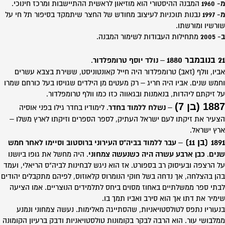
מ- 1960
המבנה ההיסטורי הוא מוזיאון לראשית ההתיישבות ומרכז חינוכי.
מ- 1997
נבנות תוכניות לעיצוב מחודש של החצר שיתמקד בסיפור תל חי על
שורשיו ומורשתו.
ב- 2005
מתחילות העבודות לשימור המבנה.
21 בנובמבר 1880
–
נולד יוסף טרומפלדור
.
אביו, וולף (זאב) טרומפלדור היה חייל קאונטוניסט, ששירת בצבא עשרים
וחמש שנים. אביו היה חריג – רק מעטים מן הילדים שגויסו בעל כורחם שמרו
על זיקתם ליהדות, בנאמנות ובגאווה כזו כמו וולף טרומפלדור.
1887 (בן 7)
–
נשלח ללמוד בחדר
. לימודיו בחדר גילו בפני אוסיה
הצעיר את זיקתו לעם ישראל העתיק, לספר הספרים וזיקתו לארץ משלו –
ארץ ישראל.
1891 (בן 11)
–
עבר ללמוד בביה"ס העירוני ברוסטוב וסיימו לאחר חמש
שנים
.
כבן ארבע עשרה היה כשנעשה צמחוני
. היה מחשל את גופו ביושנו
על הרצפה ובעיסוק רב בספורט. אז הוא ניגש לבחינות לביה"ס הריאלי, ועמד
בהן בהצלחה, אך נדחה בשל חוקי הנומרוס קלאוזוס, לפיהם מתקבלים יהודים
לבתי ספר ממשלתיים באחוז מסוים ביחס לתלמידים הנוצריים. אמו הציעה
שימיר את דתו אך הוא סירב ואביו תמך בו.
בנעוריו נתפס לטולסטויאניות, שהסתייגה מאלימות. נעשה צמחוני ונמנע
ממלבושי עור. הוא הרבה לבקר בקומונות טולסטויאניות ודבק ברעיון הקומונה