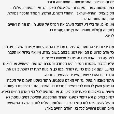
"דרור-ישראל", המתחדשת – משתחווה ובוכה.
כמה נשמות צמחו וגאו ברוחו של יגאל: הצבר הגזעי – מפקד הפלמ"ח,
הקיבוצניק, הארץ-ישראלי והיהודי הלוחם, החלוץ, המורד הנכסף לגאולת
עמו, מתהומות הגולה.
אנו גאים, עד בלי די, לקבל הערב את הפרס על שמו. מי יתן ונהיה ראויים
לַתִקְווה וְלַחַלוֹם, שהוא, הם וְאַתם נְטָעָתם בנו.
לו יהי.
מדריכי וחניכי התנועה מזועזעים מהרצח הנפשע ומודאגים מהשלכותיו. חיי
כל אדם קדושים הם ואין לפגוע בהם בשום צורה. אין אף צידוק או הסבר
לפגיעה בחיי אדם ואנו מגנים כל שימוש באלימות.
עלינו לזכור שמטרת הטרור היא הפחדה והגברת השנאה והייאוש. אנו רואים
במעשי נקם אלימים כניעה לטרור וכמו כן, מוכנות לתת לו להכתיב לנו את
סדר היום הערכי שאנו מציבים לעצמינו כחברה.
מתוך כאבנו העמוק על חיי האדם שנפגעו, מתוך כעסנו העמוק על הטבח
הנפשע שאין לו שום לגיטימציה בחברת בני האדם, מתוך סלידתנו העמוקה
משימוש באלימות כצעדים פוליטיים, אנו קוראים לכל בני האדם החיים בארץ,
לנהוג באיפוק ולא ליפול למעגל הטרור וההסלמה. שפיכת דמים נוספת לא
תועיל לאיש פרט למבקשי הטרור והמלחמה. עלינו לחתור למצב המאפשר
חיים הוגנים וראויים לכל בני האדם החיים בארץ.