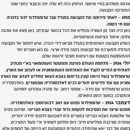
אדמה משלהם בחיי שיתוף. הניסיון הזה לא עלה יפה וכעבור כחצי שנה
התפרקה הקבוצה.
1913
–
לאחר פירוקה של הקבוצה במגדל עבר טרומפלדור לגור בדגניה
שם חי כשנה.
כאן היה חבר מן השורה והפליא את הכל בכושר עבודתו, כאן מצא את שהגה
וחלם; איחוד הציונות והשיתופיות.
כשלון הקבוצה האינטימית במגדל מביאו לידי הכרה, שיש לחתור אל הקבוצה
הגדולה ולמערכת של קבוצות בקנה מידה ארצי. גם כאן חוברים יחד
ההתעסקות בקטנות עם רעיונות חובקי זרועות עולם.
יולי 1914
–
מלחמת העולם פורצת והמשטר העותומאני בא"י מכתיב
לאזרחים הזרים לקבל את האזרחות העותומאנית או לעזוב את הארץ.
טרומפלדור בשל היותו קצין בדימוס בצבא הצאר מחליט לעזוב את הארץ
ומגיע עם עוד פליטים יהודים רבים לאלכסנדריה שבמצרים
. באלכסנדריה
נפגש טרומפלדור עם פירה – אסתר רוזוב. עד מהרה נתהדקו יחסיהם
והתקרבו. במשך הזמן התארסו.
דצמבר 1914
–
טרומפלדור נפגש עם זאב ז'בוטינסקי באלכסנדריה.
מפגש שיצר את הנסיבות להקמת גדוד עברי בצבא הבריטי
. שניהם פונים
אל שלטונות הצבא הבריטי במצרים ע"מ לשכנעם להקים יחידה יהודית,
שתהיה מורכבת מפליטים חייבי גיוס ותלחם לשחרור א"י מעול התורכים.
בסופו של דבר יצא שהיחידה היהודית המתוכננת לא הייתה של לוחמים אלא