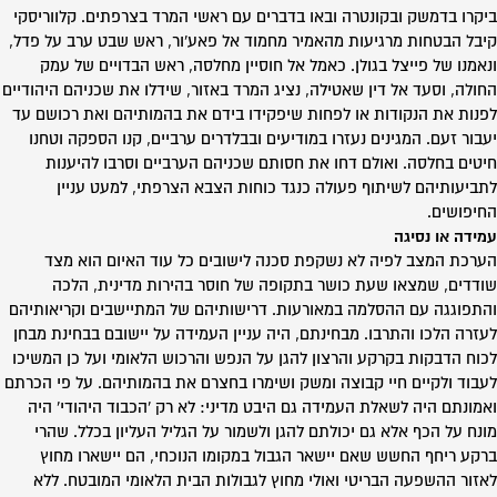
ביקרו בדמשק ובקונטרה ובאו בדברים עם ראשי המרד בצרפתים. קלווריסקי
קיבל הבטחות מרגיעות מהאמיר מחמוד אל פאע'ור, ראש שבט ערב על פדל,
ונאמנו של פייצל בגולן. כאמל אל חוסיין מחלסה, ראש הבדויים של עמק
החולה, וסעד אל דין שאטילה, נציג המרד באזור, שידלו את שכניהם היהודיים
לפנות את הנקודות או לפחות שיפקידו בידם את בהמותיהם ואת רכושם עד
יעבור זעם. המגינים נעזרו במודיעים ובבלדרים ערביים, קנו הספקה וטחנו
חיטים בחלסה. ואולם דחו את חסותם שכניהם הערביים וסרבו להיענות
לתביעותיהם לשיתוף פעולה כנגד כוחות הצבא הצרפתי, למעט עניין
החיפושים.
עמידה או נסיגה
הערכת המצב לפיה לא נשקפת סכנה לישובים כל עוד האיום הוא מצד
שודדים, שמצאו שעת כושר בתקופה של חוסר בהירות מדינית, הלכה
והתפוגגה עם ההסלמה במאורעות. דרישותיהם של המתיישבים וקריאותיהם
לעזרה הלכו והתרבו. מבחינתם, היה עניין העמידה על יישובם בבחינת מבחן
לכוח הדבקות בקרקע והרצון להגן על הנפש והרכוש הלאומי ועל כן המשיכו
לעבוד ולקיים חיי קבוצה ומשק ושימרו בחצרם את בהמותיהם. על פי הכרתם
ואמונתם היה לשאלת העמידה גם היבט מדיני: לא רק 'הכבוד היהודי' היה
מונח על הכף אלא גם יכולתם להגן ולשמור על הגליל העליון בכלל. שהרי
ברקע ריחף החשש שאם יישאר הגבול במקומו הנוכחי, הם יישארו מחוץ
לאזור ההשפעה הבריטי ואולי מחוץ לגבולות הבית הלאומי המובטח. ללא