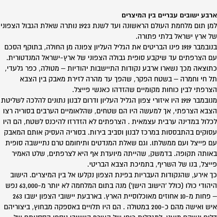
ארבע ישובים עבריים בין המיצרים
למן תום מלחמת העולם הראשונה ועד לשנת 1923 נותרה שאלת הגבול הצפוני
של ארץ ישראל בלתי פתורה.
בנובמבר 1919 פינו הבריטים את הגליל העליון צפונה מן החולה, בתוקף הסכם
עם הצרפתים עד שיקבע סופית גבולה הצפוני של ארץ-ישראל המנדטורית.
כתוצאה מכך נשארו ארבע נקודות התיישבות יהודיות – מטולה, כפר גלעדי,
תל חי וחמרה – בשטח הפקר, שהפך עד מהרה לזירת מאבק בין הצבא
הצרפתי לבין כוחות מקומיים שהזדהו כאנשי פייצל.
מנובמבר 1919 היו איזורי צפון הגליל העליון ודרום לבנון נתונים להלכה לשליטת
הצבא הצרפתי, אך למעשה היו הם שטחים, שהלאומיים הערבים בסוריה רצו
לכלול במדינה ערבית עצמאית . הצרפתים לא הזדרזו להיכנס לשטח, הם היו
עסוקים בהתבססות במרכז לבנון וסביב בירות. בסוריה העסיק אותם המאבק
עם פייצל ועם ממשלתו. וגם שאלת המנדטים ותיחומם טרם נתיישבה סופית
באותה תקופה. בדמשק, שהייתה מיועדת אף היא לצרפתים, שלט האמיר
פייצל, בנו של השריף, בתמיכת הצבא הבריטי.
כך אירע, שהנקודות העבריות בפינת הצפון נקלעו אל בין המיצרים. הישוב
היהודי כולו (כולל 'הישוב הישן') מנה בתום המלחמה לא יותר מ-63,000 נפש
– פחות מ-10 אחוזים מאוכלוסיית הארץ. בארבעת יישובי הצפון ישבו 263
איש ואישה מהם כ-200 במטולה . הם היו תלויים באספקה מבחוץ, ביצוריהם