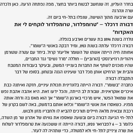
בחדר העליון, זה שנחשב לבטוח ביותר בחצר, מפה נפתחה הרעה. כאן נלכדה
שרה ונהרגה
עם ארבעה מתוך השישה, שנפלו בתל-חי ביום זה.
דבורה דרכלר – "טרומפלדור, טרומפלדור לוקחים לי את
האקדוח"
נולדה בשנת 1896 בת עשרים וארבע בנפלה.
דבורה דרכלר עלתה בשנת 1913, ומיד דבקה באנשי ה"שומר".
אחותה חיה הייתה אשתו של השומר אליעזר קרול. ביחד עם עטרה שטורמן
ויהודית רוזיצ'נסקי (הורוביץ) – חוללה "מרד נשים" נגד החברים,
שהיו מוכנים לשתף את החברות בענייני המשק, ובעיקר בעבודות המטבח
והבית אך הרחיקו אותן מכל דבר שעינינו הגנה ובטחון. בסופו של דבר
התקבלה דבורה
כחברה "בשומר". דבורה הייתה בלונדינית תכולת עיניים, חזקה ואיתנה כבת
איכרים אוקראינית. שבורת לב הייתה, והכל ידעו זאת. היא אהבה אהבת נפש
את שמואל הפטר, איש מרכזי בארגון ה"שומר" אך הוא מאס בה ודחה אותה
מפניו. כשאסרו את אנשי ה"שומר" וכלאו אותם בדמשק, באה לשם בקרון של
רכבת צבאית מלאה חיילים תורכים להביא לו ולחבריו מזון ולבוש.
לתל-חי הגיעה דבורה ביום ובשעה שאספו את גוויתו של אהרון שר מן השדה,
כלומר ב – 6 לפברואר 1920, דבורה הייתה זו ששכנעה את טרומפלדור לשלוח
את שרה ציזי'ק לתל-חי ולא למטולה, כדי שתהיה לה לעזר.