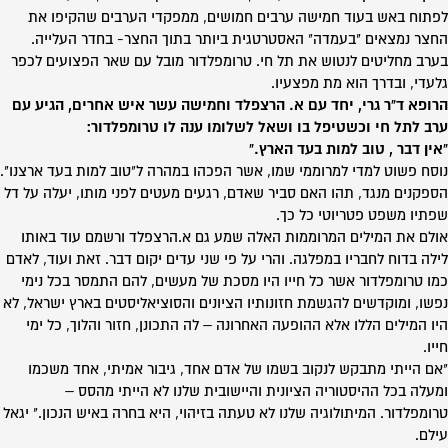
לפתוח באש בעוד חמישה ערבים חמושים, ממפקדי הערבים שהקיפו את
החצר נמצאים "בעמדה" האסטרטגית ביותר בתוך החצר- בחדר העלייה.
בערב מחליטים לנטוש את תל חי. טרומפלדור מובל עם שאר הפצועים לכפר
גלעדי, ובדרך הוא מת מפצעיו.
הרופא ד"ר גרי, יחד עם א. הרצפלד וחמישה עשר איש אחרים, הגיע עם
ערב לתל חי וכשטיפל בו ושאל לשלומו ענה לו טרומפלדור:
"אין דבר , טוב למות בעד הארץ."
נוסח פשוט למדי למרוממי שמו, אשר הפכהו במהרה ל"טוב למות בעד ארצנו".
הספקנים מנגד, תהו האם סביר שאדם, רגעים מעטים לפני מותו, יעלה על דל
שפתיו משפט פטריוטי כל כך.
אולם את המילים המרוממות האלה שמע גם א.הרצפלד ורשמם עוד באותו
לילה בדוח לחבריו במפלגה. והרי על פי שני עדים יקום דבר. זאת ועוד, לאדם
כמו טרומפלדור אשר כל חייו היו מסכת של מעשים, להם התמסר בכל נימי
נפשו, ומוקדשים להגשמת חזונותיו הציונים והסוציאליסטים בארץ ישראל, לא
היו המילים הללו אלא ההופעה האחרונה – לה התכונן, חזור והלוך, כל ימי
חייו.
"אם הייתי מתבקש לנקוב בשמו של אדם אחד, גיבור אמיתי, אחד משכמו
ומעלה בכל ההיסטוריה הציונית והיישובית שלנו לא הייתי מהסס –
טרומפלדור. המיתולוגיה שלנו לא טעתה בזיהוי, היא בחרה באיש הנכון." יגאל
עילם.