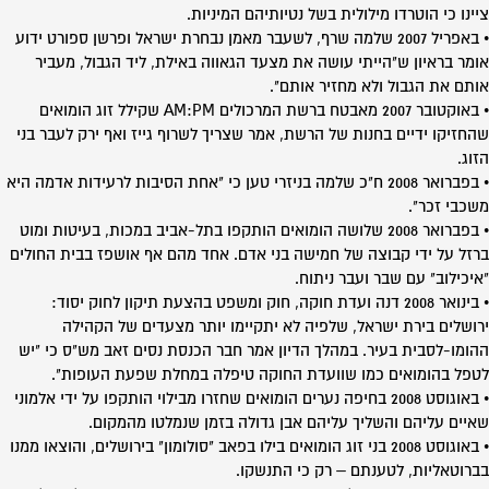
ציינו כי הוטרדו מילולית בשל נטיותיהם המיניות.
• באפריל 2007 שלמה שרף, לשעבר מאמן נבחרת ישראל ופרשן ספורט ידוע
אומר בראיון ש"הייתי עושה את מצעד הגאווה באילת, ליד הגבול, מעביר
אותם את הגבול ולא מחזיר אותם".
• באוקטובר 2007 מאבטח ברשת המרכולים AM:PM שקילל זוג הומואים
שהחזיקו ידיים בחנות של הרשת, אמר שצריך לשרוף גייז ואף ירק לעבר בני
הזוג.
• בפברואר 2008 ח"כ שלמה בניזרי טען כי "אחת הסיבות לרעידות אדמה היא
משכבי זכר".
• בפברואר 2008 שלושה הומואים הותקפו בתל-אביב במכות, בעיטות ומוט
ברזל על ידי קבוצה של חמישה בני אדם. אחד מהם אף אושפז בבית החולים
"איכילוב" עם שבר ועבר ניתוח.
• בינואר 2008 דנה ועדת חוקה, חוק ומשפט בהצעת תיקון לחוק יסוד:
ירושלים בירת ישראל, שלפיה לא יתקיימו יותר מצעדים של הקהילה
ההומו-לסבית בעיר. במהלך הדיון אמר חבר הכנסת נסים זאב מש"ס כי "יש
לטפל בהומואים כמו שוועדת החוקה טיפלה במחלת שפעת העופות".
• באוגוסט 2008 בחיפה נערים הומואים שחזרו מבילוי הותקפו על ידי אלמוני
שאיים עליהם והשליך עליהם אבן גדולה בזמן שנמלטו מהמקום.
• באוגוסט 2008 בני זוג הומואים בילו בפאב "סולומון" בירושלים, והוצאו ממנו
בברוטאליות, לטענתם – רק כי התנשקו.