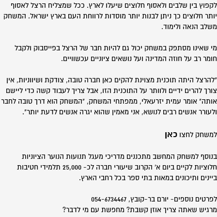
לקפוץ בין שלבים ולאסוף חלוצים שיעלו לארץ. ככל שמצליח הרצל לאסוף
יותר חלוצים כך ניתן לבנות יותר מוסדות לרווחת העם בארץ ישראל. המשחק
משלב הנאה ולימוד.
מי שאינו מסתפק במשחק יכול גם להיות חבר של הרצל בפייסבוק ולקבל
חומר רב על חוזה המדינה ועל נושאים ציוניים עכשוויים.
"להרצל היתה תוכנית מצוינת להקים כאן חברה טובה, צודקת ושיווניות, אין
צורך להרים ידיים ולוותר על התוכנית הזו, אבל צריך לעבוד קשה כדי ליישם
אותה" אומר עמית יזרעאלי, ממפתחי המשחק, "המשחק הוא דרך טובה לחבר
ולעורר אנשים רבים לנושא, אני מאמין שהוא יגרה אנשים לדעת יותר".
כאן
למשחק לחצו
בנוסף למשחק המחשב מתכננים מדריכי מעגל תנועות הנוער הציוניות
חלוציות לקיים ביום א' הקרוב שיעורי חברה לכ- 25,000 תלמידי חטיבות
ביינים ותיכונים במאות בתי ספר בכל רחבי הארץ.
לפרטים נוספים- יורם בר-קובץ, 054-6734467
מרגיש שאתה צריך אוזן קשבת? מחפשת עם מי לדבר?