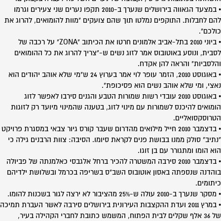
• במצעד הגאווה בירושלים שנערך ב-2010 תקפו נערים שני צעירים וגרמו
להם לחבלות. התוקפים נמלטו תוך שהם צועקים "מוות להומואים, להרוג את
כולכם".‏
• ביוני 2010 בתל-אביב אלמונים חרטו את הכיתוב "ZONA" על רכבה של
לסבית, ונוסע באוטובוס אמר לזוג נשים ש-"צריך להרוג את כל ההומואים
והלסביות" והראה להן אקדח.
• באוגוסט 2010, הזמר עופר לוי אמר בערוץ 24 ש"מי שלא אוהב יהודים הוא
נאצי, ומי שלא אוהב נשים הוא פסיכופת".
• באוגוסט 2010 עובדי רשות שמורות הטבע והגנים סירבו לאפשר לזוג
הומואים להיכנס לשמורות עם מינוי לזוג, בטענה שהמינוי מיועד רק לזוגות
הטרוסקסואליים.
• בדצמבר 2010 חייל מילואים מהדרום שעבר קורס גיור צבאי במסגרת פרויקט
"נתיב" סולק ממנו בבושת פנים לקראת סיומו. הסיבה: צוות הרבנים גילה כי
הוא הומו ומתגורר עם בן זוגו.
• בדצמבר 2010 סירבה המשטרה להכיר ברחל אלגבסי כאלמנתה של פביולה
בוהדנה שנספתה באסון אוטובוס השב"ס בשריפה בכרמל ובשלושת ילדיהם
כיתומים.
• מסקר שנערך ב-2010 עולה ש-25% מהציבור לא ירצה לגור בשכנות להומו.
• במרץ 2011 ועדת ההקצבות העירונית בירושלים סירבה לאשר העברת תמיכה
של 36 אלף שקלים לבית הפתוח, המשמש כתובת לחברי הקהילה בעיר,