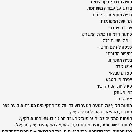
חוויה חברתית קבוצתית
בדגש על עבודה משותפת
בנייה מחנאית – פיתוח
תחושת המסוגלות
שבירת שגרה
פיתוח הדמיון ויכולת המשחק
– מה עושים בזה
כניסה לעולם חדש –
"סיפור מסגרת"
בנייה מחנאית
א"ש לילה
ספורט טבלאי
יצירה מן הטבע
פעילויות הפוגה וכיף
זמן משחק
איפה זה
מחנות הקיץ של תנועת הנוער העובד והלומד מתקיימים מסורתית ביער כפר
החורש, הנמצא בסמוך למגדל העמק.
המחנה מתקיים לפי חוזר מנכ"ל משרד החינוך בנושא מחנות הקיץ.
למחנה רישוי עסק, והינו מתואם עם המועצה המקומית עמק יזרעאל.
רכז המחנה, רכז הביטחון, רכז הבטיחות ורכז התברואה – הוסמכו לתפקידם