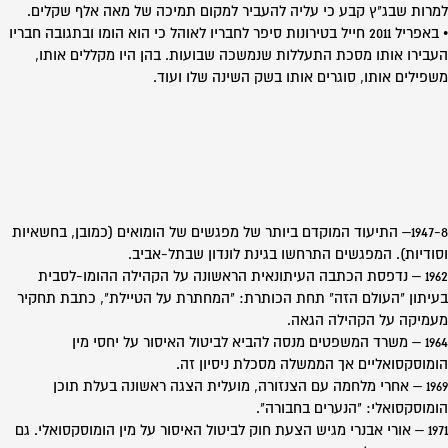
למרות שבג"ץ קבע כי עליה להעביר למקום תמיכה של מאה אלף שקלים.
• באפריל 2011 חייל בטירונות סיפר לחבריו לאוהל כי הוא הומו ובתגובה חבריו
העבירו אותו מסכת התעללות שנמשכה שבועות. בהן היו מקללים אותו,
משפילים אותו, סוגרים אותו בשק השינה שלו ועוד.
1947-8– התיעוד המוקדם ביותר של מפגשים של הומואים (כמובן, בחשאיות
וסודיות). המפגשים התרחשו בגינת לונדון שבתל-אביב.
1962 – נדפסת הכתבה העיתונאית הראשונה על הקהילה ההומו-לסבית
בעיתון "העולם הזה" תחת הכותרת: "המחתרת על הטיילת", כתבת תחקיר
מעמיקה על הקהילה הגאה.
1964 – משרד המשפטים מנסה להביא לביטול האיסור על יחסי מין
הומוסקסואליים אך הממשלה מסכלת ניסיון זה.
1969 – אחרי מלחמה עם הצנזורה, מועלית הצגה ראשונה בעלת תוכן
הומוסקסואלי: "הנערים בחבורה".
1971 – אורי אבנרי מגיש הצעת חוק לביטול האיסור על מין הומוסקסואלי. גם