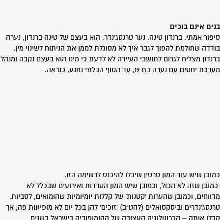
בנים אינם בוכים
סיפור אמתי. ברנדון טינה, נער טרנסג'נדר, הוא בעצם של טינה ברנדון, נערה
בודדה שחולמת להפוך לגבר איך לא מסוגלת לממן את הניתוח לשינוי מין.
ברנדון מצליח לגרום לתושבי העיירה לא לדעת כי מינו הוא בעצם נקבה ומנהל
מערכת יחסים עם נערה בת 19, עד הסוף הבלתי נמנע, כנראה.
כמובן שיש עוד המון סרטין שיכלו להיכנס לרשימה הזו.
כמובן שזה לא הכול, וכמובן שיש המון הטרדות ואירועים שבכלל לא
מדווחים, וכמובן שהערות 'קטנות' של קללות יומיומיות שהומואים, לסביות,
טרנסג'נדרים וביסקסואלים (להט"ב) 'זוכים' להן בכל יום לא מופיעות פה, אך
קבלו אותה – הכרונולוגיה העצובה של ההומופוביה בישראל בשנים