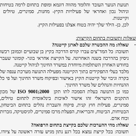
תנועת הנוער העובד והלומד מהווה דוגמא ומופת בתחום לרמה בטיחות
וניהול נכון ואחראי של פעילויות הקיץ- מחנות, סמינרים, טיולים
וקייטנות.
לכן, כן- הילד שלך יהיה בטוח אצלנו בפעילות הקיץ.
שאלות ותשובות בתחום הקייצות:
·
שאלה: מה ההכשרה שלכם לארגן קייטנה?
תשובה: כל המד"צים עברו קורס הדרכה בקיץ בן שבועיים וכמובן רכשו
ניסיון בהדרכה בשנה האחרונה. על הקייצת אחראי בוגר- קומונר שעבר
בחודש האחרון השתלמות מיוחדת במשרד החינוך לניהול קייטנה.
מלבד בעלי התפקידים בתוך הקייטנה מפעילה התנועה מערכת ענפה של
בקרה וגיבוי של קייטנות הקיץ באישור ובפיקוח משרד החינוך ועל פי כל
ההנחיות והנהלים של משרד החינוך.
כמו כן התנועה בעלת הסמכה לתו תקן
ISO 9001;2000
של מכון
התקנים הישראלי זהו אישור לאיכות בינלאומית לתחום טיולים,
סמינרים, פעילות חוץ קנית, פיקוח והעברת נהלים בתחום הביטחון,
הבטיחות, הביטוח, והבריאות, הפעלת מרכז סמינרים, לוגיסטיקה, גזברות
וכוח אדם.
·
שאלה: מהי ההערכות שלכם בקייצת בתחום הרפואה?
תשובה: בכל קייצת נמצא בכל רגע נתון מגיש עזרה ראשונה על ציודו.