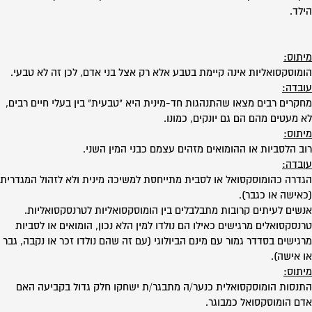
הילד.
מיתוס:
הומוסקסואליות אינה קיימת בטבע אלא רק אצל בני אדם, לכן זה לא טבעי.
עובדה:
מחקרים רבים מצאו שהתנהגות חד-מינית היא "טבעית" בין בעלי חיים רבים,
לא מעטים מהם הם גם יונקים, כמונו.
מיתוס:
רוב הלסביות או ההומואים מזהים עצמם כבני המין השני.
עובדה:
הגדרה כהומוסקסואל או לסבית מתייחסת למשיכה מינית ולא לזהול המגדרית
(כאישה או כגבר).
אנשים לעיתים קרובות מתבלבלים בין הומוסקסואליות לטרנסקסואליות.
טרנסקסואלים מרגישים כאילו הם נולדו למין הלא נכון, הומואים או לסביות
מרגישים בסדדר גמור עם מינם הביולוגי (עם זה שהם נולדו זכר או נקבה, גבר
או אישה).
מיתוס:
התנסות הומוסקסואלית כנער/ה מתבגר/ת ישחקו חלק גדול בקביעה האם
אדם הומוסקסואל כמבוגר.