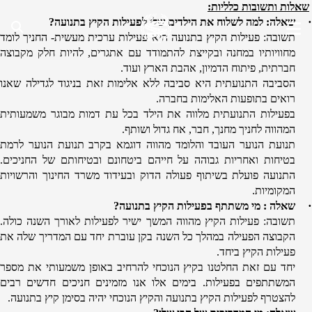
שאלות ותשובות כלליות:
·
שאלה: למה לשלוח את הילדים שלי לפעילות הקיץ בתנועה?
תשובה: פעילות הקיץ בתנועה היא פעילות ערכית מעשית- החניך לומד
מחוויותיו במחנה ובקייצת להתמודד עם אתגרים, להיות חלק מקבוצה
חברתית, פיתוח הדמיון, אהבת הארץ ועוד.
הסביבה התנועתית היא סביבה ללא אלימות זאת בניגוד לגדילה שאנו
רואים בתופעות האלימות בחברה.
בפעילות התנועתית מלווה את הילד בכל עת דמות מבוגר משמעותית
המהווה לחניך מחנך, חבר, אח גדול ושותף.
תנועת הנוער העובד והלומד מהווה דוגמא בקרב תנועת הנוער לרמת
בטיחות ואחריות גבוהה על חייהם ביטחונם ובטיחותם של החניכים.
התנועה פועלת בשיתוף פעולה הדוק ובעידוד משרד החינוך והרשויות
המקומיות.
·
שאלה : מי משתתף בפעילות הקיץ בתנועה?
תשובה: פעילות הקיץ מהווה המשך ישיר לפעילות לאורך השנה כולה.
הקבוצה הפעילה במהלך כל השנה בקן עוברת יחד עם המדריך שלה את
פעילות הקיץ ביחד.
יחד עם זאת החלטנו בקיץ הנוכחי להרחיב באופן משמעותי את מספר
המשתתפים בפעילות. בימים אלו אנו מזמינים חניכים חדשים רבים
להצטרף לפעילות הקיץ בתנועה והקיץ הנוכחי יהיה בסימן קיץ בתנועה.