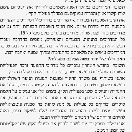
·
שאלה: מי המדריכים של הבן שלי?
תשובה: המדריכים במהלך השנה ממשיכים להדריך את חניכיהם עימם
יצרו קשרי אמון והכרות עמוקים גם במהלך פעילות הקיץ.
את חניכי השכבות הצעירות ג-ח מדריכים בדרך כלל המדריכים הצעירים
בתנועה בוגרי כיתות ט'-יב'. את חניכי השכבות הבוגרות יותר (ט-יב)
מדריכים בוגרי שנת שרות ומדריכים בוגרים כולם מעל גיל 18.
כל המדריכים בתנועה, הבוגרים והצעירים, מנוסים בהדרכה ועברו
הכשרה אינטנסיבית להדרכה בכלל ולהדרכה בפעילויות הקיץ בפרט. כל
המדריכים עושים את מלאכתם בהתנדבות ומתוך אמונה ואהבה רבה.
·
האם הילד שלי יהיה בטוח אצלכם בפעילות?
תשובה: בחודש האחרון עוברים כל מדריכי התנועה ורכזי הפעילויות
השונות השתלמויות בנושא ביטחון, בטיחות ובריאות בפעילות הקיץ.
ארגנו בשיתוף עם משרד החינוך ומועצת תנועות הנוער השתלמויות
בנושא ביטחון, בטיחות, תברואה וניהול מחנה, קייטנה וסמינר, רעננו את
ההנחיות והנהלים שלנו בפעילות הקיץ, בימים אלו אנו עמלים על הקמת
מרפאה שלמה בשיתוף עם מד"א באתר המחנות בכפר החורש, אנו
סוקרים ובודקים כל פעילות על מנת לזהות בה סכנות פוטנציאליות
ועושים ימים ולילות בהכשרת המדריכים שלנו לשיקול דעת, דאגה
לחייהם ורווחתם של חניכיהם וללימוד לקחי העבר.
אנו עמלים במרץ יום יום לשפר ולהכין את מפעלי הקיץ שלנו לקליטתם
של המוני חניכים.