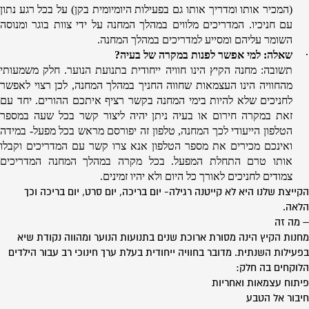
(המכיר אותו ומדריך אותו גם בפעילות היומיומית בקן) על בכל רגע נתון
עם חניכיו. המדריכים מלווים במהלך המחנה על ידי צוות בוגר ומנוסה
השומר עליהם ומסייע למדריכים במהלך המחנה.
·
שאלה: למי אפשר לפנות במקרה של בעיה?
תשובה: מחנה הקיץ הינו חוויה ייחודית בתנועת הנוער. חלק משמעותי
מהחוויה הינו העצמאות שחווה החניך במהלך המחנה, לכן רצוי לאפשר
לחניכים שלא להיות בימי המחנה בקשר רציף איתכם ההורים. יחד עם
זאת במקרה חירום או בעיה ניתן יהיה ליצור קשר בכל שעה במספר
הטלפון הייעודי לכך המחנה, טלפון זה יפורסם מראש בכל מפעל- במידה
ואינכם מכירים את מספר הטלפון אנא צרו קשר עם המדריכים וקבלו
אותו טרם התחלת המפעל. בכל מקרה במהלך המחנה המדריכים
צמודים לחניכים לאורך כל היום ולא יהיו זמינים.
הקייצת שלנו היא לא קייטנה רגילה- יום בריכה, יום סרט, יום בריכה וכך
הלאה.
– מה זה
מחנות הקיץ הינה מסורת ארוכת שנים בתנועות הנוער ומהווה נקודת שיא
בפעילות השנתית. מדובר בחוויה ייחודית בעלת ערך חינוכי רב עבור הילדים
הלוקחים בה חלק:
פיתוח עצמאות ואחריות
חיבור אל הטבע