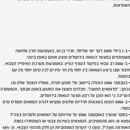
האחרונות.
• ב-1 ביולי 2005 דקר ישי שליסל, חרדי בן 30, באמצעות סכין שלושה
משתתפים במצעד הגאווה בירושלים ופצע אותם באופן בינוני.
• ב-2006 רב צבאי בפיקוד העורף הפיץ, באמצעות מערכת האימייל הצבאי,
חיבור שבו ביצע השוואה בין יחסי מין חד-מיניים לבין קיום יחסי מין עם
בהמות.
• בנובמבר 2006 התגלה ביישוב עלי מטען חבלה, שאליו הוצמד שלט ובו
נכתב: "סדומאים החוצה". חבלנים פוצצו את המטען באופן מבוקר, והמשטרה
העריכה כי הוא הוכן על רקע מצעד הגאווה בירושלים.
• ב-2006 הופצו בשכונות חרדיות שלטים שקראו להרוג הומואים תמורס פרס
כספי.
• בסקר שנערך באוקטובר 2006 על שירותם של הומואים ולסביות בצה"ל
נמצא ש-65% מהמשיבים, הנמצאים בשירות צבאי או השתחררו בשנה
האחרונה מצה"ל, טענו כי הערות הומופוביות הן חלק מההווי הצבאי, וכ-48%