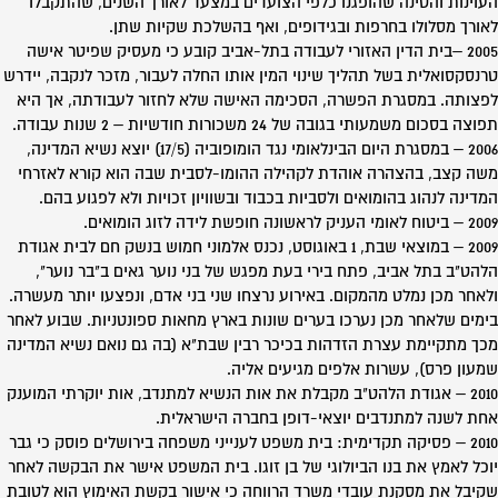
העוינות והטינה שהופגנו כלפי הצועדים במצעד לאורך השנים, שהתקבלו
לאורך מסלולו בחרפות ובגידופים, ואף בהשלכת שקיות שתן.
2005 –בית הדין האזורי לעבודה בתל-אביב קובע כי מעסיק שפיטר אישה
טרנסקסואלית בשל תהליך שינוי המין אותו החלה לעבור, מזכר לנקבה, יידרש
לפצותה. במסגרת הפשרה, הסכימה האישה שלא לחזור לעבודתה, אך היא
תפוצה בסכום משמעותי בגובה של 24 משכורות חודשיות – 2 שנות עבודה.
2006 – במסגרת היום הבינלאומי נגד הומופוביה (17/5) יוצא נשיא המדינה,
משה קצב, בהצהרה אוהדת לקהילה ההומו-לסבית שבה הוא קורא לאזרחי
המדינה לנהוג בהומואים ולסביות בכבוד ובשוויון זכויות ולא לפגוע בהם.
2009 – ביטוח לאומי העניק לראשונה חופשת לידה לזוג הומואים.‏
2009 – במוצאי שבת, 1 באוגוסט, נכנס אלמוני חמוש בנשק חם לבית אגודת
הלהט"ב בתל אביב, פתח בירי בעת מפגש של בני נוער גאים ב"בר נוער",
ולאחר מכן נמלט מהמקום. באירוע נרצחו שני בני אדם, ונפצעו יותר מעשרה.
בימים שלאחר מכן נערכו בערים שונות בארץ מחאות ספונטניות. שבוע לאחר
מכך מתקיימת עצרת הזדהות בכיכר רבין שבת"א (בה גם נואם נשיא המדינה
שמעון פרס), עשרות אלפים מגיעים אליה.
2010 – אגודת הלהט"ב מקבלת את אות הנשיא למתנדב, אות יוקרתי המוענק
אחת לשנה למתנדבים יוצאי-דופן בחברה הישראלית.
2010 – פסיקה תקדימית: בית משפט לענייני משפחה בירושלים פוסק כי גבר
יוכל לאמץ את בנו הביולוגי של בן זוגו.‏ בית המשפט אישר את הבקשה לאחר
שקיבל את מסקנת עובדי משרד הרווחה כי אישור בקשת האימוץ הוא לטובת