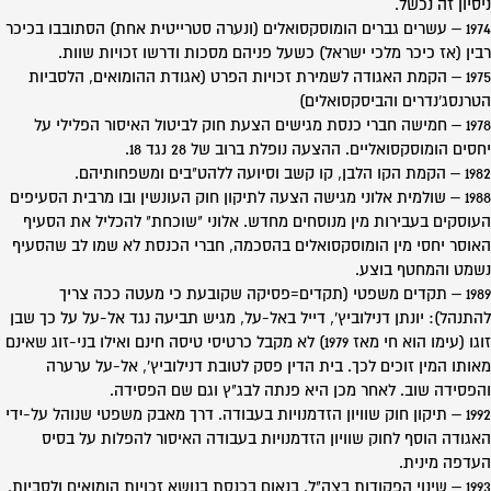
ניסיון זה נכשל.
1974 – עשרים גברים הומוסקסואלים (ונערה סטרייטית אחת) הסתובבו בכיכר
רבין (אז כיכר מלכי ישראל) כשעל פניהם מסכות ודרשו זכויות שוות.
1975 – הקמת האגודה לשמירת זכויות הפרט (אגודת ההומואים, הלסביות
הטרנסג'נדרים והביסקסואלים)
1978 – חמישה חברי כנסת מגישים הצעת חוק לביטול האיסור הפלילי על
יחסים הומוסקסואליים. ההצעה נופלת ברוב של 28 נגד 18.
1982 – הקמת הקו הלבן, קו קשב וסיועה ללהט"בים ומשפחותיהם.
1988 – שולמית אלוני מגישה הצעה לתיקון חוק העונשין ובו מרבית הסעיפים
העוסקים בעבירות מין מנוסחים מחדש. אלוני "שוכחת" להכליל את הסעיף
האוסר יחסי מין הומוסקסואלים בהסכמה, חברי הכנסת לא שמו לב שהסעיף
נשמט והמחטף בוצע.
1989 – תקדים משפטי (תקדים=פסיקה שקובעת כי מעטה ככה צריך
להתנהל): יונתן דנילוביץ', דייל באל-על, מגיש תביעה נגד אל-על על כך שבן
זוגו (עימו הוא חי מאז 1979) לא מקבל כרטיסי טיסה חינם ואילו בני-זוג שאינם
מאותו המין זוכים לכך. בית הדין פסק לטובת דנילוביץ', אל-על ערערה
והפסידה שוב. לאחר מכן היא פנתה לבג"ץ וגם שם הפסידה.
1992 – תיקון חוק שוויון הזדמנויות בעבודה. דרך מאבק משפטי שנוהל על-ידי
האגודה הוסף לחוק שוויון הזדמנויות בעבודה האיסור להפלות על בסיס
העדפה מינית.
1993 – שינוי הפקודות בצה"ל. בנאום בכנסת בנושא זכויות הומואים ולסביות,