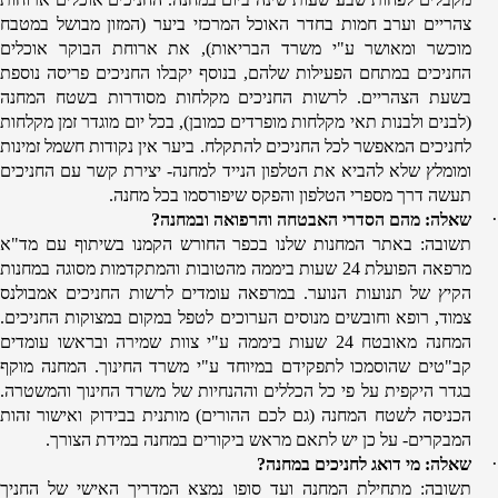
צהריים וערב חמות בחדר האוכל המרכזי ביער (המזון מבושל במטבח
מוכשר ומאושר ע"י משרד הבריאות), את ארוחת הבוקר אוכלים
החניכים במתחם הפעילות שלהם, בנוסף יקבלו החניכים פריסה נוספת
בשעת הצהריים. לרשות החניכים מקלחות מסודרות בשטח המחנה
(לבנים ולבנות תאי מקלחות מופרדים כמובן), בכל יום מוגדר זמן מקלחות
לחניכים המאפשר לכל החניכים להתקלח. ביער אין נקודות חשמל זמינות
ומומלץ שלא להביא את הטלפון הנייד למחנה- יצירת קשר עם החניכים
תעשה דרך מספרי הטלפון והפקס שיפורסמו בכל מחנה.
·
שאלה: מהם הסדרי האבטחה והרפואה ובמחנה?
תשובה: באתר המחנות שלנו בכפר החורש הקמנו בשיתוף עם מד"א
מרפאה הפועלת 24 שעות ביממה מהטובות והמתקדמות מסוגה במחנות
הקיץ של תנועות הנוער. במרפאה עומדים לרשות החניכים אמבולנס
צמוד, רופא וחובשים מנוסים הערוכים לטפל במקום במצוקות החניכים.
המחנה מאובטח 24 שעות ביממה ע"י צוות שמירה ובראשו עומדים
קב"טים שהוסמכו לתפקידם במיוחד ע"י משרד החינוך. המחנה מוקף
בגדר היקפית על פי כל הכללים וההנחיות של משרד החינוך והמשטרה.
הכניסה לשטח המחנה (גם לכם ההורים) מותנית בבידוק ואישור זהות
המבקרים- על כן יש לתאם מראש ביקורים במחנה במידת הצורך.
·
שאלה: מי דואג לחניכים במחנה?
תשובה: מתחילת המחנה ועד סופו נמצא המדריך האישי של החניך