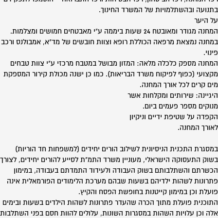
בתנועה ובהשתלמויות של המשרד החינוך.
על היער
המחנה מגודר ומאובטח 24 שעות ביממה ע"י מאבטחים חמושים ומצלמות.
במחנה נמצאת מרפאה הכוללת רופא וצוות חובשים של מד"א, אמבולנס ורכב
פינוי.
המחנה מספק כלכלה מלאה: המזון מבושל במטבח מרכזי ע"י צוות טבחים
מקצועי (כפוף לפיקוח משרד הבריאות). כמו כן ישנה מכולת קירור המספקת
מים קרים לכל אורך המחנה.
היגיינה: שירותים ומקלחות אשר
מנוקים מספר פעמים ביום.
הקפדה על שטיפת ידיים וניקיון
לאורך המחנה.
במסגרת התכנית הניסיונית לשילוב הורים יחידים (למשפחות חד הוריות)
בשוק התעסוקה הישראלי, מעוניין משרד התמ"ת לסייע להורים יחידים, לצורך
הכשרתם והשתלבותם בשוק העבודה ולעידוד התמדתם בעבודה, במימון
פתרונות לשהות ילדיהם בשעות שבהם מערכת הלימודים הפורמאלית אינה
פועלת וכן במימון קייטנות בחופשת הפסח והקיץ.
התוכנית פועלת מתוך הכרה שהעדר פתרונות לשהות הילדים בשעות ובימים
אלה וכן עלויות השהות במסגרות השונות, עלולים להוות חסם בפני השתלבות