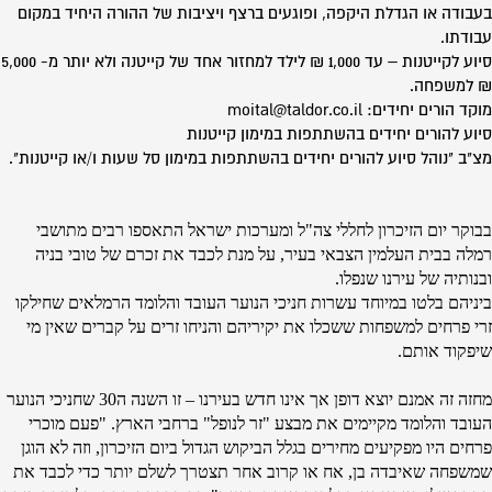
בעבודה או הגדלת היקפה, ופוגעים ברצף ויציבות של ההורה היחיד במקום
עבודתו.
סיוע לקייטנות – עד 1,000 ₪ לילד למחזור אחד של קייטנה ולא יותר מ- 5,000
₪ למשפחה.
מוקד הורים יחידים: moital@taldor.co.il
סיוע להורים יחידים בהשתתפות במימון קייטנות
מצ"ב "נוהל סיוע להורים יחידים בהשתתפות במימון סל שעות ו/או קייטנות".
בבוקר יום הזיכרון לחללי צה"ל ומערכות ישראל התאספו רבים מתושבי
רמלה בבית העלמין הצבאי בעיר, על מנת לכבד את זכרם של טובי בניה
ובנותיה של עירנו שנפלו.
ביניהם בלטו במיוחד עשרות חניכי הנוער העובד והלומד הרמלאים שחילקו
זרי פרחים למשפחות ששכלו את יקיריהם והניחו זרים על קברים שאין מי
שיפקוד אותם.
מחזה זה אמנם יוצא דופן אך אינו חדש בעירנו – זו השנה ה30 שחניכי הנוער
העובד והלומד מקיימים את מבצע "זר לנופל" ברחבי הארץ. "פעם מוכרי
פרחים היו מפקיעים מחירים בגלל הביקוש הגדול ביום הזיכרון, וזה לא הוגן
שמשפחה שאיבדה בן, אח או קרוב אחר תצטרך לשלם יותר כדי לכבד את