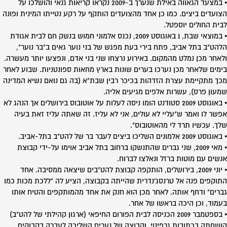
• במצעד הגאווה באילת שנערך ב-2009 נקראו קריאות גנאי והושלכו על
הצועדים ביצים. כמו כן אחד מהצועדים הותקף על רקע נטייתו המינית ופונה
לבית החולים יוספטל.
• במוצאי שבת, 1 באוגוסט 2009, נכנס אלמוני חמוש בנשק חם לבית אגודת
הלהט"ב בתל אביב, פתח בירי בעת מפגש של בני נוער גאים ב"בר נוער",
ולאחר מכן נמלט מהמקום. באירוע נרצחו שני בני אדם, ונפצעו יותר מעשרה.
בימים שלאחר מכן נערכו בערים שונות בארץ מחאות ספונטניות. שבוע לאחר
מכך מתקיימת עצרת הזדהות בכיכר רבין שבת"א (בה גם נואם נשיא המדינה
שמעון פרס), עשרות אלפים מגיעים אליה.
• באוגוסט 2009 סטודנט הומו ניסה לעלות על אוטובוס בירושלים אך הנהג לא
אפשר לו ואמר ש"עליי לא עולים, אני לא עליז. זה שאתה עליז זאת בעיה
שלך. עכשיו תרד לי מהאוטובוס".
• באוגוסט 2009 אלמונים השליכו ביצים לעבר בר של להט"ב בתל-אביב.
• מאי 2009, שני גברים שהתנשקו ברחוב בתל אביב אוימו על-ידי קבוצת
אנשים עם מוטות ברזל ונאלצו לברוח.
• יוני 2009, בירושלים, הותקפה קבוצת להט"בים שיצאה ממסיבה. אחד
התוקפים פנה אל טרנסג'נדרית שהייתה בקבוצה, הציע לה "ללכת מכות כמו
גברים" ודחף אותה. לאחר מכן הוא חנק את אחד מהמותקפים והטיח אותו
בעמוד, וכן היכה בראשו של אחר.
• בספטמבר 2009 הכניסה לבית הפורום החיפאי (ארגון קהילתי של להט"ב)
הושחתה בכתובות גרפיטי, וקבוצה של נערים השליכה לעברה בקבוקים.