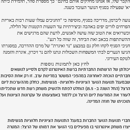
הקבר שלו, אז אנחנו מחלקים אותם בחינם" כך מספרת סהר, תלמידת כיתה
יא' שפעילה בסניף הנוער העובד כשנה.
נועה ליברמן, מדריכה בסניף, מוסיפה כי "החניכים עמלו שעות רבות באריזת
הפרחים לזרים יפים באהבה וביצירתיות עד השעות הקטנות של הלילה,
וכשרואים את הטוב שזה עושה לאנשים, לדעת שהם מרגישים את
ההשתתפות בכאב ואת הביחד, זה שווה כל רגע".
חניכי הסניף לקחו חלק גם במבצע "נר ואיגרת" של מרכז ההדרכה, במסגרתו
הגיעו הנערים לבתי המשפחות השכולות ונתנו להם נר זיכרון, איגרת והזמנה
לטקס העירוני.
לחץ כאן לתמונות נוספות
יכולתן של הרשתות החברתיות ברשת האינטרנט לקדם ולסייע לנושאים
חברתיים הוכחה לאחרונה במהפכי המשטר במדינות ערב. זו רק אחת הסיבות
שבמעגל תנועות הנוער הציוניות-חלוציות- מגשימות, כחלק מההערכות ליום
הרצל (החל השנה ב- 15.5) הוחלט לפתח ולהשיק משחק רשת חדש שתכליתו
לעורר את המודעות ליום הרצל וכן ללמוד באמצעותו על עקרונות הציונות ועל
תוכניתו של חוזה המדינה.
חברי תנועות הנוער החברות במעגל התנועות הציוניות חלוציות מגשימות
יצרו משחק אינטרנטי בו מפעילים בני הנוער את דמותו של הרצל: המטרה