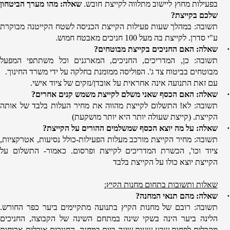
בפעילות מחוץ ליישוב מתלווה לקייצת חובש.
שאלה: מהו מערך הביטחון
שלכם בקייצת?
תשובה: במהלך שעות פעילות הקייצת הכניסה לשטח הקייטנה מבוקרת
ע"י סדרן. לקייצת בה מעל 100 חניכים מאבטח חמוש.
·
שאלה: האם החניכים בקייצת מבוטחים?
תשובה: כן, המדריכים, החניכים, המארגנים וכל משתתפי המפעל
מבוטחים בביטוח צד ג'. הפוליסה ממומנת בחלקה על ידי משרד החינוך.
עם זאת התנועה אינה אחראית על אובדן/נזקים של ציוד אישי.
·
שאלה: האם הכסף שאני משלם לקייצת משמש קנים אחרים?
תשובה: לא! התשלום לקייצת מהווה את מחיר העלות בלבד של אותה
הקייצת. (קייצת שעולה יותר היא יותר מושקעת)
·
שאלה: על מה יוצא הכסף שמשלמים ההורים על הקייצת?
תשובה: מחיר הקייצת מורכב מעלות הפעילות-כולל נסיעות, אטרקציות,
ציוד וכו', הכשרת המדריכים לקייצת ופרסום. כאמור- התשלום על
הקייצת יוצא כולו על הקייצת בלבד
שאלות ותשובות בתחום מחנות הקיץ:
·
שאלה: מהם תנאי המחנה?
תשובה: רובם של מחנות הקיץ בתנועה מתקיימים ביער כפר החורש.
הלינה ביער הינה בשקי שינה במתחם השינה של הקבוצה, החניכים
מקבלים לפחות שבע שעות שינה ביום במחנה. החניכים אוכלים ארוחות