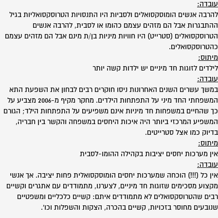
עובדה:
להרבה אנשים הומוסקסואלים ולסביות היו התנסויות הטרוסקסואליות בגיל
ההתבגרות אבל הם מזהים עצמם כהומו או לסבית, להרבה אנשים
הטרוסקסואלים (סטרייט) היו חוויות מיניות בן/ת מינם אבל הם מזהים עצמם
כהטרוסקסואלים.
מיתוס:
לילדים לזוגות חד מיניים יש ילדות קשה יותר
עובדה:
במשך עשרים השנים האחרונות ניסו חוקרים רבים לבחון את השפעת התא
המשפחתי החד מיני על התפתחות הילדים. מחקר מקיף מ-2006 מצביע על
כך שהחיים במשפחות חד מיניות אינם משפיעים על התפתחות הילד; הגורם
המשפיע המרכזי ביותר היה איכות היחסים במשפחה והקשר בין חבריה,
בדיוק כמו אצל סטרייטים.
מיתוס:
אין מערכות יחסים יציבות בקהילה ההומו-לסבית
עובדה:
אין כל (!!!) הוכחה שמערכות יחסים הומוסקסואלית פחות יציבה. אך אנשי
מקצוע מסכימים שזוגות חד מיניים, לצערנו, מתמודדים עם אתגרים וקשיים
רבים שהטרוסקסואלים לא מתמודדים איתם: קשיים כלכליים ומשפטיים
שנובעים מחוסר בזכויות, קשיים בהכרה, הצקות והשפלות וכו'.