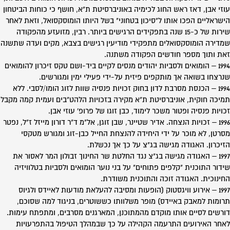
עוזי אבן, דאז ראש החוג לכימיה באוניברסיטת ת"א, חושף כי כוחות הביטחון
הישראליים הפכו אותו ל"סיכון בטחוני" בשל היותו הומוסקסואל, וזאת לאחר
שירות של כ-15 שנה בתפקידים הרגישים ביותר. רבין, מזועזע מהפקודה
שמדירה הומוסקסואלים מתפקידי מודיעין רגישים בצבא, מקים ועדה שתשנה
זאת ותוך מספר חודשים הפקודה משתנה.
1994 – הומואים ולסביות יהודים מנסים לקיים ביד-ושם טקס זיכרון להומואים
שנרצחו בשואה אך מותקפים פיזית על-ידי פעילי ימין ומגורשים.
1994 – הכנסת מסרבת לדון בחוק זכויות פנסיה שוות לזוג הומו/לסבי. ללא
תמיכה חוקית, אוניברסיטת ת"א מקירה בזכויות הלהט"בים ועמית קמה מקבל
זכויות פנסיה ופטור משכר לימוד, כבן זוגו של פרופ' עוזי אבן.
1996 – זכויות הנצחה. אדיר שטיינר, שבן זוגן, אל"מ ד"ר דורון מייזל ז"ל, נפטר
מסרטן, לא מוכר על ידי היחידה להנצחת החייל כבן-זוג ומגורש מטקסי
הזיכרון. האגודה מגישה בג"צ על כך אך נכשלת.
1997 – האגודה מגישה בג"צ נגד החלטת שר החינוך זבולון המר לאסור את
שידור התוכנית "קלפים פתוחים" על בני נוער הומואים ולסביות בטלוויזיה
החינוכית. האגודה זוכה והתוכנית משודרת.
1997 – אירוע וויגסטוק (הופעות ומסיבה להעלאת מודעות לאיידס ולגיוס
תרומות למאבק באיידס) מופר משלוותו כששוטרים, בניגוד למה שסוכם,
דורשים לסיים אותו מוקדם מהמתוכנן, המארגנים מסרבים, ומתפתח עימות.
לאחר האירועים התרעמה הקהילה על כך שבמהלך הטיפול בהתפרעויות