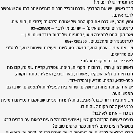
אז
תמיד
יש לך עם מי!
דבר ראשון, יש את המדריך שלכם ובכלל חברים בוגרים יותר בתנועה שאפשר
לדבר איתם.
וחוץ מהם, יש לכם את הקו החם של אגודת הלהט"ב (לסביות, הומואים,
טרנסג'נדרים וביסקסואלים) –
יש עם מי לדבר
– 03-6205591
ואת הקו החם לתמיכה וייעוץ בסוגיות של זהות מגדר ושינוי מין –
לטרנסג'נדרים ומתלבטים: 054-7281250
ויש את
איגי – ארגון הנוער הגאה
. פעילויות, פעולות ושיחות לנוער להט"בי
עם מדריכים.
לאיגי יש הרבה מוקדי פעילות:
ראשון לציון
,
חולון
,
רחובות
,
הקריות
,
חיפה
,
עפולה
,
קריית שמונה
,
קבוצות
חברתיות ב-ת"א
,
אשקלון
,
אשדוד
,
באר-שבע
,
הרצליה
,
פתח-תקווה
,
כפר-סבא
,
נתניה
,
מודיעין
ורמלה-לוד
.
יש את
הבית הפתוח
בירושלים, שהוא בית לפעילויות ולמפגשים, יש בו גם
מפגשי נוער
.
ויש את
בית דרור
שבתל-אביב, בית לנערות ונערים שבעקבות נטייתם המינית
כרגע אין להם מקום לשהות בו.
תזכרו –
אתם לא לבד!
רוצים לעשות הקרנה בקן לציון אירועי הבנ"ה? רוצים לראות עם חברים סרט
בנושא? רוצים סתם לראות כמה סרטים טובים?
קבלו המלצות לסרטים על הומופוביה, על מאבק להט"בי (לסביות, הומואים,