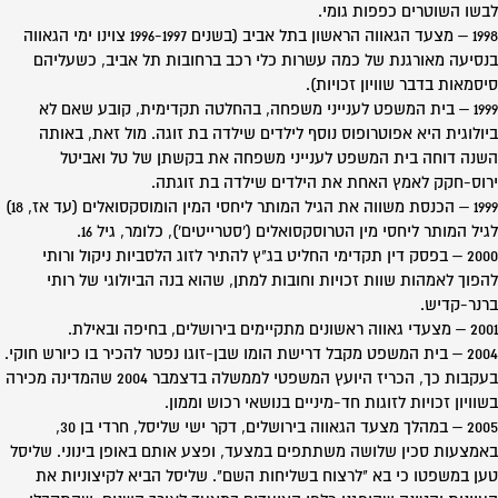
לבשו השוטרים כפפות גומי.
1998 – מצעד הגאווה הראשון בתל אביב (בשנים 1996-1997 צוינו ימי הגאווה
בנסיעה מאורגנת של כמה עשרות כלי רכב ברחובות תל אביב, כשעליהם
סיסמאות בדבר שוויון זכויות).
1999 – בית המשפט לענייני משפחה, בהחלטה תקדימית, קובע שאם לא
ביולוגית היא אפוטרופוס נוסף לילדים שילדה בת זוגה. מול זאת, באותה
השנה דוחה בית המשפט לענייני משפחה את בקשתן של טל ואביטל
ירוס-חקק לאמץ האחת את הילדים שילדה בת זוגתה.
1999 – הכנסת משווה את הגיל המותר ליחסי המין הומוסקסואלים (עד אז, 18)
לגיל המותר ליחסי מין הטרוסקסואלים ('סטרייטים'), כלומר, גיל 16.
2000 – בפסק דין תקדימי החליט בג"ץ להתיר לזוג הלסביות ניקול ורותי
להפוך לאמהות שוות זכויות וחובות למתן, שהוא בנה הביולוגי של רותי
ברנר-קדיש.
2001 – מצעדי גאווה ראשונים מתקיימים בירושלים, בחיפה ובאילת.
2004 – בית המשפט מקבל דרישת הומו שבן-זוגו נפטר להכיר בו כיורש חוקי.
בעקבות כך, הכריז היועץ המשפטי לממשלה בדצמבר 2004 שהמדינה מכירה
בשוויון זכויות לזוגות חד-מיניים בנושאי רכוש וממון.
2005 – במהלך מצעד הגאווה בירושלים, דקר ישי שליסל, חרדי בן 30,
באמצעות סכין שלושה משתתפים במצעד, ופצע אותם באופן בינוני. שליסל
טען במשפטו כי בא "לרצוח בשליחות השם". שליסל הביא לקיצוניות את