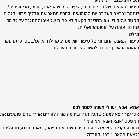
תפילות לבובי
– מומלץ!
סיפורו האמיתי של בובי גריפית', צעיר הומו שהתאבד, ואימו, מרי גריפית',
לוחמת נחרצת בעד זכויות ההומואים. הסרט מתאר את תהליך גיבוש הזהות
הקשה של בובי ואת תהליכה הקשה לא פחות של אימו להתגבר על כל מה
שחינכו אותה על הומוסקסואליות.
מילק
סיפור המאבק החברתי של סיפורו של מנהיג קהילת הלהט"ב בסן פרנסיסקו,
וההומו הראשון שנבחר למשרה ציבורית בארה"ב.
אמא ואבא, יש לי משהו לספר לכם
אסי עזר יוצא למסע שתכליתו להבין מה קורה להורים אחרי שהם שומעים את
המשפט "אמא ואבא, אני הומו".
ברוב המקרים הטלטלה שהם חווים משנה את חייהם, ומאותו הרגע גם עליהם
"לצאת מהארון" בפני החברה.