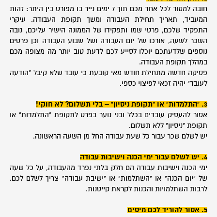
חובה למסור לכל אחד מכם תוך 7 ימים נייר בו מפורט בין היתר: זהות
המעביד, תאריך תחילת העבודה ומשך תקופת העבודה. עיקרי
התפקיד שלכם, פרטי שמו ותפקידו של הממונה הישיר עליכם, גובה
השכר לשעה, אורכו של יום העבודה ושל שבוע העבודה וכן פרטים
נוספים שלדעתכם יוכלו לסייע לכם לדעת טוב יותר מה מצופה מכם
במהלך תקופת העבודה.
פסיקה חדשה מתחילת חודש מאי קובעת כי עובד שלא קיבל "הודעה
לעובד" יהיה זכאי לפיצוי כספי.
3
. "התלמדות" או "תקופת ניסיון" – בלי תשלום? לא חוקי!
אסור להעסיק עובדים בכלל ובני נוער בפרט לתקופת "התלמדות" או
תקופת "ניסיון" ללא תשלום.
יש לשלם שכר עבור כל שעת עבודה החל מן השעה הראשונה.
4
. יש לשלם עבור ימי הכנה וישיבות עבודה
ימי הכנה וישיבות עבודה הם חלק בלתי נפרד מהעבודה, על כל שעה
של "יום הכנה" או "השתלמות" או "ישיבת עבודה" צריך לשלם לכם.
לרבות השתלמויות והכנות לקראת קייטנות.
5. אסור להוריד לכם מיסים