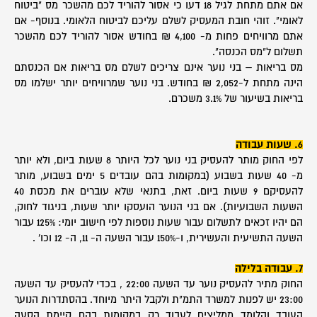
אם אתם מתחת לגיל 18 דעו כי אסור להוריד לכם מהשכר מס "ביטוח
לאומי". זוהי חובת המעסיק לשלם עליכם לביטוח הלאומי. בנוסף- אם
אתם מרוויחים פחות מ- 4,100 ₪ בחודש אסור להוריד לכם מהשכר
תשלום ל"מס הכנסה".
מס בריאות – בני נוער אינם צריכים לשלם מס בריאות אם הכנסתם
הינה מתחת ל-2,052 ₪ בחודש. בני נוער שמרוויחים יותר ישלמו מס
בריאות בשיעור של 3.1% משכרם.
6. שעות עבודה
לפי החוק מותר להעסיק בני נוער לכל היותר 8 שעות ביום, ולא יותר
מ- 40 שעות בשבוע (במקומות בהם עובדים 5 ימים בשבוע, מותר
להעסיקם 9 שעות ביום. זאת, בתנאי שלא עוברים את מכסת 40
השעות השבועיות). אם בני הנוער הועסקו יותר שעות, בניגוד לחוק,
הם יהיו זכאים לתשלום עבור שעות נוספות לפי חישוב יומי: 125% עבור
השעה התשיעית והעשירית, ו-150% עבור השעה ה- 11, ה- 12 וכו' .
7. עבודה בלילה
החוק מתיר להעסיק נוער עד השעה 22:00 , בכדי להעסיק עד השעה
23:00 יש לפנות למשרד התמ"ת ולקבל היתר מיוחד. בהסתדרות הנוער
העובד והלומד ממליצים לעבוד רק במקומות בהם קיימת הסעה