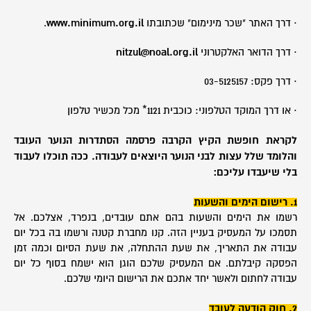
· דרך האתר "שכר מינימום" שכתובתו
www.minimum.org.il
.
· דרך הדואר האלקטרוני
nitzul@noal.org.il
· דרך פקס: 03-5125157
· או דרך המוקד הטלפוני: כוכבית 1121* מכל מכשיר טלפון
לקראת חופשת הקיץ הקרבה פרסמה הסתדרות הנוער העובד
והלומד שלל עצות לבני הנוער היוצאים לעבודה. ככה תוכלו לעבוד
בלי שיעבדו עליכם:
1
. רישום הימים והשעות
רשמו את הימים והשעות בהם אתם עובדים, בנפרד, אצלכם. אל
תסמכו על המעסיק בעניין הזה. קנו מחברת קטנה ורשמו בה בכל יום
עבודה את התאריך, את שעת ההתחלה, את שעת הסיום וכמה זמן
הפסקה קיבלתם. אם המעסיק שלכם הוגן הוא ישמח בסוף כל יום
עבודה לחתום ולאשר יחד אתכם את הרישום היומי שלכם.
2
. חוק הודעה לעובד