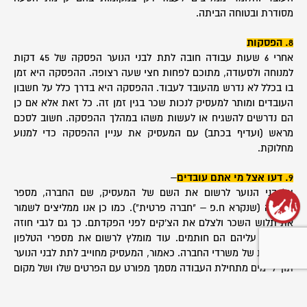
מסודרת ובטוחה הביתה.
8. הפסקות
אחרי 6 שעות עבודה חובה לתת לבני הנוער הפסקה של 45 דקות
למנוחה ולסעודה, מתוכם לפחות חצי שעה רצופה. ההפסקה היא זמן
בו בכלל לא נדרש מהעובד לעבוד. ההפסקה היא בדרך כלל על חשבון
העובדים ומותר למעסיק לנכות שכר בגין זמן זה. כל זאת אלא אם כן
הם נדרשים להשגיח או לעשות משהו במהלך ההפסקה. חשוב לסכם
מראש (ועדיף בכתב) עם המעסיק את עניין ההפסקה כדי למנוע
מחלוקת.
9. דעו אצל מי אתם עובדים
–
על בני הנוער לרשום את השם של המעסיק, שם החברה, מספר
החברה (שנקרא ח.פ – "חברה פרטית"). כמו כן אנו ממליצים לשמור
את תלוש השכר ולצלם את הצ'קים לפני הפקדתם. כך גם לגבי חוזה
העבודה עליהם הם חותמים. עוד מומלץ לרשום את מספרי הטלפון
והכתובת של משרדי החברה. כאמור, המעסיק מחוייב לתת לבני הנוער
תוך 7 ימים מתחילת העבודה מסמך מפורט עם הפרטים שלו ושל מקום
העבודה שלכם.