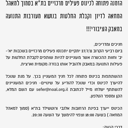
הזמנה פתוחה לכינוס פעילים מרכזיים בת"א בסמוך למאהל
המחאה לדיון וקבלת החלטות בנושא מעורבות התנועה
במאבק הציבורי!!!
חניכים ומדריכים,
ביום רביעי הקרוב 27/7/11 יתקיים יתכנסו פעילים מרכזיים בשכבות יא'-
יב' וחוות ההכשרה אשר מעוניינים להיות שותפים לקבלת החלטות על
פעילות התנועה במאבק ולהוביל אותו בגזרה מקומית וארצית.
ההשתתפות בכינוס פתוחה לכל חניך המעוניין בכך. על מנת שנוכל
להיערך לכינוס וכדי שנוכל להודיע על שינויים- חניכים המעוניינים
להשתתף ישלחו מייל לכתובת sefer@noal.org.il עם השם המלא,
הקן ומספר הטלפון.
הכינוס ייערך בפינת הרחובות אלנבי ורוטשילד בת"א (סמוך למאהל
המחאה ) בשעה 18:00 וצפוי להימשך עד השעה 20:30.
דרכי הגעה: