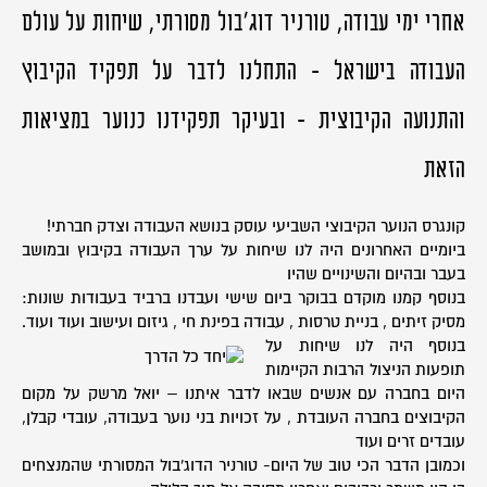
אחרי ימי עבודה, טורניר דוג'בול מסורתי, שיחות על עולם
העבודה בישראל - התחלנו לדבר על תפקיד הקיבוץ
והתנועה הקיבוצית - ובעיקר תפקידנו כנוער במציאות
הזאת
קונגרס הנוער הקיבוצי השביעי עוסק בנושא העבודה וצדק חברתי!
ביומיים האחרונים היה לנו שיחות על ערך העבודה בקיבוץ ובמושב
בעבר ובהיום והשינויים שהיו
בנוסף קמנו מוקדם בבוקר ביום שישי ועבדנו ברביד בעבודות שונות:
מסיק זיתים , בניית טרסות , עבודה בפינת חי , גיזום ועישוב ועוד ועוד.
בנוסף היה לנו שיחות על
תופעות הניצול הרבות הקיימות
היום בחברה עם אנשים שבאו לדבר איתנו – יואל מרשק על מקום
הקיבוצים בחברה העובדת , על זכויות בני נוער בעבודה, עובדי קבלן,
עובדים זרים ועוד
וכמובן הדבר הכי טוב של היום- טורניר הדוג'בול המסורתי שהמנצחים