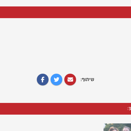
שיתוף:
ך: