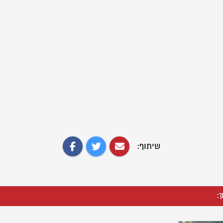
שיתוף:
ך: