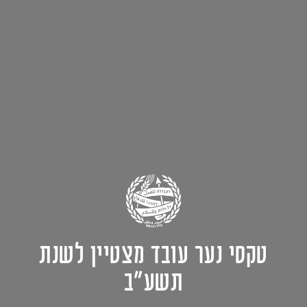
טקסי נער עובד מצטיין לשנת
תשע"ב