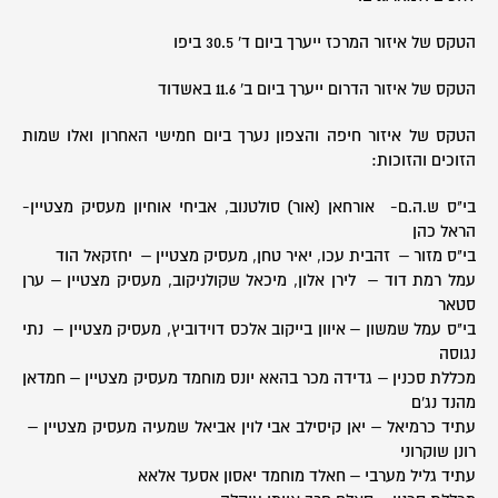
הטקס של איזור המרכז ייערך ביום ד' 30.5 ביפו
הטקס של איזור הדרום ייערך ביום ב' 11.6 באשדוד
הטקס של איזור חיפה והצפון נערך ביום חמישי האחרון ואלו שמות
הזוכים והזוכות:
בי"ס ש.ה.ם- אורחאן (אור) סולטנוב, אביחי אוחיון מעסיק מצטיין-
הראל כהן
בי"ס מזור – זהבית עכו, יאיר טחן, מעסיק מצטיין – יחזקאל הוד
עמל רמת דוד – לירן אלון, מיכאל שקולניקוב, מעסיק מצטיין – ערן
סטאר
בי"ס עמל שמשון – איוון בייקוב אלכס דוידוביץ, מעסיק מצטיין – נתי
נגוסה
מכללת סכנין – גדידה מכר בהאא יונס מוחמד מעסיק מצטיין – חמדאן
מהנד נג'ם
עתיד כרמיאל – יאן קיסילב אבי לוין אביאל שמעיה מעסיק מצטיין –
רונן שוקרוני
עתיד גליל מערבי – חאלד מוחמד יאסון אסעד אלאא