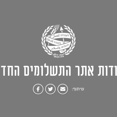
דות אתר התשלומים החד
שיתוף: