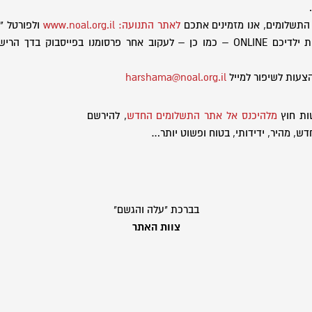
תשלומים, אנו מזמינים אתכם
לאתר התנועה: www.noal.org.il
ולפורטל "
תוכלו לצפות בפעילות ילדיכם ONLINE – כמו כן – לעקוב אחר פרסומנו בפייסבוק
צעות לשיפור למייל
harshama@noal.org.il
ות חוץ
מלהיכנס אל אתר התשלומים החדש
, להירשם
דש, מהיר, ידידותי, בטוח ופשוט יותר…
בברכת "עלה והגשם"
צוות האתר