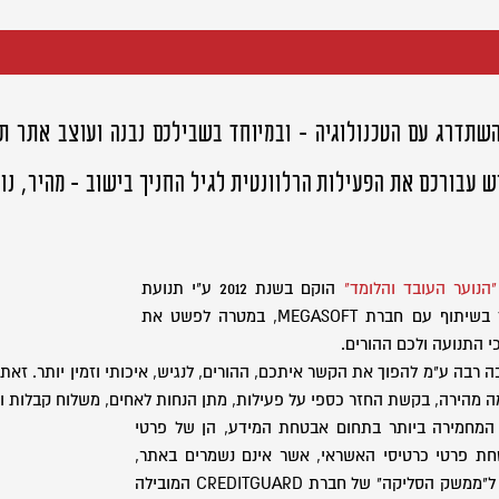
שתדרג עם הטכנולוגיה - ובמיוחד בשבילכם נבנה ועוצב אתר ת
ש עבורכם את הפעילות הרלוונטית לגיל החניך בישוב - מהיר, נו
הנוער העובד והלומד"
הוקם בשנת 2012 ע"י תנועת
הנוער העובד והלומד בשיתוף עם חברת MEGASOFT, במטרה לפשט את
 התנועה ולכם ההורים.
בה ע"מ להפוך את הקשר איתכם, ההורים, לנגיש, איכותי וזמין יותר. זאת 
 מהירה, בקשת החזר כספי על פעילות, מתן הנחות לאחים, משלוח קבלות וע
המחמירה ביותר בתחום אבטחת המידע,
הן של פרטי
חת פרטי כרטיסי האשראי, אשר אינם נשמרים באתר,
אלא מועברים ישירות ל"ממשק הסליקה" של חברת CREDITGUARD המובילה