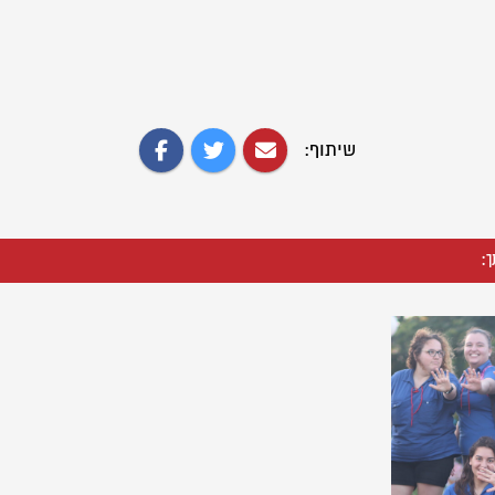
שיתוף:
ך: