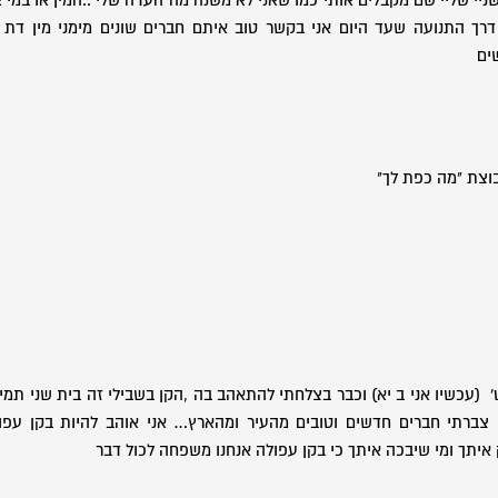
ניי שליי שם מקבלים אותי כמו שאני לא משנה מה העדה שלי ..המין או במי א
רך התנועה שעד היום אני בקשר טוב איתם חברים שונים מימני מין דת 
ים
בוצת "מה כפת לך"
' (עכשיו אני ב יא) וכבר בצלחתי להתאהב בה ,הקן בשבילי זה בית שני תמיד
צברתי חברים חדשים וטובים מהעיר ומהארץ… אני אוהב להיות בקן עפול
איתך ומי שיבכה איתך כי בקן עפולה אנחנו משפחה לכול דבר