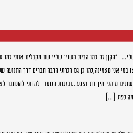
י… "הקןן זה כמו הבית השניי שליי שם מקבלים אותי כמו ש
ו במי אני מאמינה,כמו כן גם הכרתי הרבה חברים דרך התנועה ש
שונים מימני מין דת וצבע…ובזכות הנוער למדתי להתחבר ל
"מה כפת […]