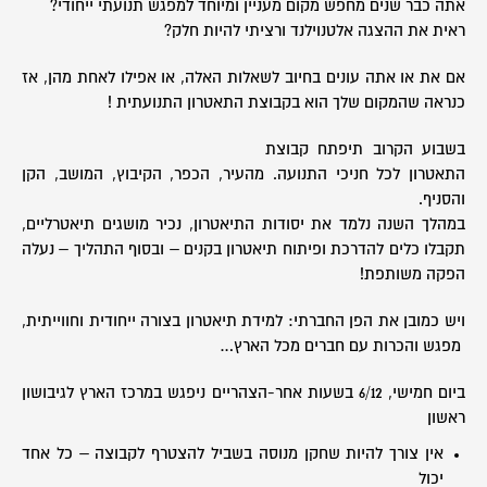
אתה כבר שנים מחפש מקום מעניין ומיוחד למפגש תנועתי ייחודי?
ראית את ההצגה אלטנוילנד ורציתי להיות חלק?
אם את או אתה עונים בחיוב לשאלות האלה, או אפילו לאחת מהן, אז
כנראה שהמקום שלך הוא בקבוצת התאטרון התנועתית !
בשבוע הקרוב תיפתח קבוצת
התאטרון לכל חניכי התנועה. מהעיר, הכפר, הקיבוץ, המושב, הקן
והסניף.
במהלך השנה נלמד את יסודות התיאטרון, נכיר מושגים תיאטרליים,
תקבלו כלים להדרכת ופיתוח תיאטרון בקנים – ובסוף התהליך – נעלה
הפקה משותפת!
ויש כמובן את הפן החברתי: למידת תיאטרון בצורה ייחודית וחווייתית,
מפגש והכרות עם חברים מכל הארץ…
ביום חמישי, 6/12 בשעות אחר-הצהריים ניפגש במרכז הארץ לגיבושון
ראשון
אין צורך להיות שחקן מנוסה בשביל להצטרף לקבוצה – כל אחד
יכול