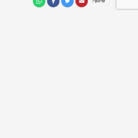
שיתוף:
עוד כתבות שיעניינו אותך:
שנת שירות בתנועה
31/03/2024
תכניות שנת השירות שלנו
פתוחות לבוגרי התנועה
ולמצטרפים חדשים כאחד. בואו...