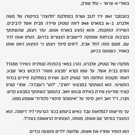
בואדי א-צראר – נחל שורק.
בנובמבר 1947 ירד לנגב ושרת במחלקת "חלוצה" בפיקודו של משה
אלברט. ב-14 במארס 1948 ליווה קוטיק שיירה מבית אשל לרביבים.
השיירה הותקפה, והוא נפצע באורח אנוש. עזר ויצמן, שהשתתף
בקרבות ובגיחות אספקה ליישובים הנצורים בדרום, הטיס אותו לניר
עם, משם פונה לתל אביב. לימים סיפר ויצמן כי הפצוע ניווט אותו
באוויר, כשטעה בכיוון.
מפקדו של קוטיק, אלברט, נהרג במאי בהפגזה קטלנית כשירד ממגדל
המים בבית אשל. על שמו נקרא "מבצע משה" לכיבוש באר שבע.
לאחר תקופת החלמה חזר קוטיק לנגב ושירת במחלקת סיירים בגדוד
התשיעי. הוא השתתף במבצעי "חורב", "לוט" ו"עובדה". אחרי קורס
קציני מודיעין שירת באילת ובגוש יואב. בהמשך השתתף במבצע קדש.
חברו, ד"ר זאב זיוון, סיפר על "אינספור סיפורי פלמ"ח" ששמע ממנו.
עד פרישתו לגמלאות עבד כאיש ביטחון בכור הגרעיני ליד דימונה. הוא
התגורר במיתר עם אשתו, מנוחה, הצנחנית הראשונה בצה"ל.
הוא הותיר אחריו את אשתו, שלושה ילדים ותשעה נכדים.