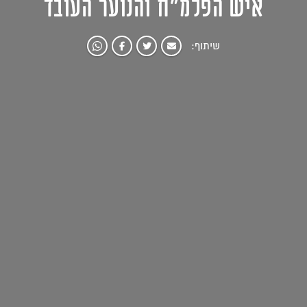
איש הפלמ"ח והנוער העובד
שיתוף: