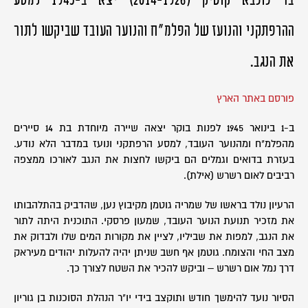
ההרפתקני והנועז של הפלמ"ח והנוער העובד שביקשו לתור
את הנגב.
פורסם באתר הארץ
ב-1 בינואר 1945 לפנות בוקר יצאה שיירה מיוחדת בת 14 סיירים
מהפלמ"ח ומהנוער העובד, למסע הרפתקני ונועז במדבר הלא נודע.
בעזרת בדואים וגמלים הם ביקשו לחצות את הנגב לאורכו ממצפה
רביבים לאום רשרש (אילת).
הרעיון נולד בראשו של שמריה גוטמן מקיבוץ נען, שהדביק בהתלהבותו
את מזכיר תנועת הנוער העובד, שמעון פרסקי. התוכנית היתה לתור
את הנגב, למפות את שביליו, לציין את מקורות המים שלו ולבדוק את
מצב החי והצומח. גוטמן אף חשב שניתן יהיה להעלות יהודים מעיראק
דרך נמל אום רשרש – וביקש להכיר את השטח לצורך כך.
הסיור נועד להימשך חודש ותוקצב בידי יו"ר הנהלת הסוכנות בן גוריון