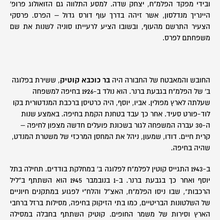
ובידי מפקד הפלמ"ח, יצחק שדה. למסע התלווה גם הזואולוג פרופ'
היינריך מנדלסון, אשר זיהה בדרך עוף דורס גדול – הפרס. פרסקי
הצעיר התרשם מהעוף, ובשובו הציע לרעייתו סוניה לשנות את שם
משפחתם לפרס.
החובש והמאבטח של החבורה היה
בר כוכבא קוטיק
, ששירת בפלוגה
ב' של הפלמ"ח בגבעת ברנר. הוא נולד ב-1926 בחיפה למשפחה
שעלתה לארץ מפולין. אביו, יוסף, היה כרטיסן ברכבת המנדטורית בקו
לוד-פורט סעיד. אחר כך עבד בטחנת הקמת בחיפה. באמצע שנות
ה-30 עברה המשפחה לגור בשכונת פועלים חדשה מצפון לחיפה –
קרית חיים. דודו, שמעון, ניהל את המחסן המרכזי של משטרת המנדט,
שהיה בחיפה.
ב-1943 התגייס קוטין לפלמ"ח לפלוגה ב' במחלקת בודדים. תחילה בתל
יוסף ואחר כך בגבעת ברנר. ב-1 בנובמבר 1945 הוא השתתף ב"ליל
הרכבות”, שבו ניסו הפלמ"ח, האצ"ל והלח"י לפגוע במתקנים חיוניים
של השלטונות הבריטיים, כמו בתי הזיקוק בחיפה, מסילות ברזל ברחבי
הארץ וסירות של משמר החופים. קוטיק השתתף בחבלה במסילה