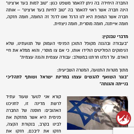
החברה היחידה בה ניתן להאמר משפט כגון: "טוב למות בעד ארצינו"
הינה חברה אשר ראוי להאמר בה "טוב לחיות בעד ארצינו" – אותה
חברה אשר המופת היא לנו הדגל ואנו לדגל זה החומה, חומה חזקה,
חומה אייתנה, חומה מוסרית, חומה ניצחית.
מדברי טבנקין:
"בעבודה ובהגנה מקופל התוכן הפנימי העמוק של תנועתינו, שלא
הנימוקים הפוליטים הולידו אותו, כי אם צו מוסרי, והוא ממלא את חיי
האדם. על דגלנו חרתנו במשולב: עבודה עצמית והגנה עצמית"
מתוך מטרות התנועה, המטרה השביעית:
"בוגר השואף להגשים עצמו במדינת ישראל ושותף לתהליכי
בנייתה והגנתה"
קורא אני לנוער שעוד עתיד
לרשת מדינה זו, לחניכנו
האהובים: חוסנה של החברה
פנימית היא אשר מחזקת את
לבינו בקרב, בנקודת הקצה,
חזקו את ליבכם, חזקו את