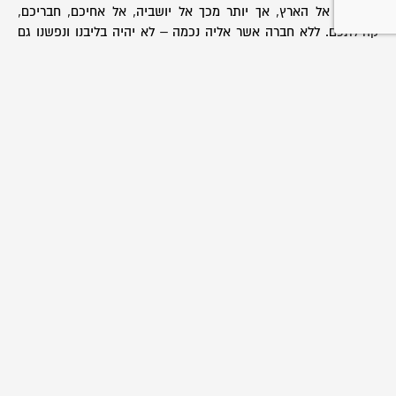
קישרכם אל הארץ, אך יותר מכך אל יושביה, אל אחיכם, חבריכם,
קהילתכם. ללא חברה אשר אליה נכמה – לא יהיה בליבנו ונפשנו גם
את הכח להילחם. חברה אשר אין אנו בוניה – לא יהיה בנו הכוח
להגנתה. היום יותר מתמיד נכונה ברכתנו: לעבודה ולהגנה ולשלום,
ניצרו זאת על ליבכם ולכו איתה בכל אשר תלכו.
עמית יזרעאלי, רכז קן הרצליה
ערב יום הזיכרון לחללי מערכות ישראל
יום שני 01 מאי 2006 ‏ג' אייר תשס"ו
שיתוף:
עוד כתבות שיעניינו אותך: