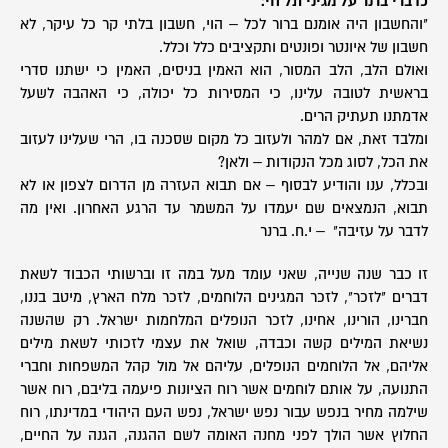
כדברי ברנר על מגיני תל חי:
"והחשבון היה אומנם ברור לכל – הוי, חשבון בלתי קר כל עיקר, לא
חשבון של איונטר ופונטים ותקציבים כלל וכלל.
ואולם הלב, הלב המסור, הוא האמין בניסים, האמין כי ישתנו סדרי
בראשית לטובה עלינו, כי המסירות כל יכולה, כי האהבה לשעל
אדמתנו תעתיק הרים.
ומלבד זאת, אם למהר ולעזוב כל מקום שסכנה בו, הרי שעלינו לעזוב
את הכל, לסוג מכל הנקודות – ולאן?
ובכלל, ענו והודיע לבסוף – אם תבוא העזרה מן הדרום לצפון או לא
תבוא, הנמצאים שם יעמדו על המשמר עד הרגע האחרון. ואין מה
לדבר על עזיבה" –
י.ח. ברנר
זו כבר שנה שנייה, שאני עומד מעל במה זו וברשותי הכבוד לשאת
דברים "לזכר", לזכר המגינים הלוחמים, לזכר מלח הארץ, מיטב בננו,
חברינו, הורינו, אחינו, לזכר הנופלים המלחמות ישראל. רק שהשנה
נשיאת המילים קשה וכבדה, שואל את עצמי לזכותי לשאת מילים
אליהם, אל הלוחמים הנופלים, עליהם אל מול קהל המשפחות וחברי
התנועה, על אותם לוחמים אשר רוח הציונות פיעמה בליבם, רוח אשר
שילמה מחיר בנפש עבור נפש ישראל, נפש העם היהודי במדינתו, רוח
החלוץ אשר הולך לפני מחנה האומה לשם ההגנה, הגנה על החיים,