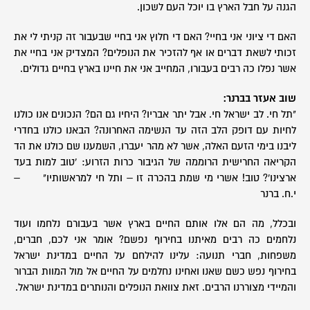
הגנה על חבל הארץ בו יוכל העם לשכון.
האם די ציוני אני בחיי? האם די חלוץ אני בחיי שבעבור זה קניתי לי את
זכותי לשאת דברים או אף להזכיר את הנופלים? המצדיק אני בחיי את
אשר נפלו כה רבים בעבורו, המחייב אני את חיינו בארץ בחיים גדולים.
שוב אעזר בברנר:
"תל חי. לב ישראל חי. אבל יתר אבריו? היחיו גם הם? הנכונים אנו כולנו
לחיות עם דופק הלב הזה עד הנשימה האחרונה? הבאנו כולנו בחדרי
ליבנו בימי הזעם האלה, אשר לא מהר יעברו, השמענו שם כולנו את הד
הקריאה החרישית הרוממה של הגיבור כרות הזרוע: 'טוב למות בעד
ארצינו'? טוב! אשרי מי שמת בהכרה זו – ותל חי למראשותיו" –
י.ח. ברנר
ובכלל, מה הם אלו אותם החיים בארץ אשר בעבורם נלחמו ועוד
נלחמים כה רבים מאיתנו בחירוף נפשם? אומר אני לכם, חברים,
משפחות, חברי תנועה: עלינו להילחם על החיים במדינת ישראל
בחירוף נפש כשם שאנו ואחינו נחלמים על החיים אל מול המוות הברור
והמיידי מצוררנו הרבים. זאת צוואת הנופלים והנותרים במדינת ישראל.