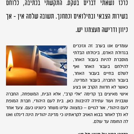
כרכז נשאתי דברים בטקס. התקשתי בכתיבה, כלוחם
בשירות הצבאי ובמילואים וכמחנך. תשובה שלמה אין - אך
כיוון ודרישה מעצמנו יש.
עומדים אנו בערב זה ונזכרים
בגדולת האדם, ביכולתו הבלתי
מוסברת להיות בעבור האחר,
להילחם בעבור האחר ואף
לשלם בחיים בעבור האחר,
בעבור החברה, בעבור המדינה.
כאשר לא חדוות הקרב או בצע
אישי מאיצים בך קדימה "אלי קרב", אלא הבית, המשפחה, החברה
שנבנית ועוד עתידה להיבנות כאן. בית לעם היהודי, חברת המופת
לעם היהודי, אור לגויים – כמצווה עלינו משחר כינונינו כעם. צעד אחד
לא נלך לאחור בבוא האויב לקראתינו כי מדינה יהודית הינה דיגלנו ואנו
לה החומה עד עולם.