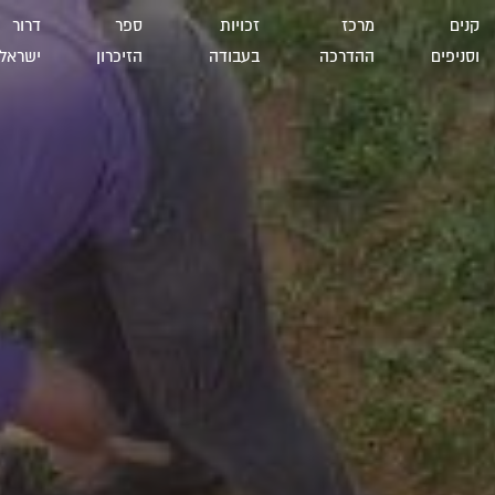
קנים
מרכז
זכויות
ספר
דרור
וסניפים
ההדרכה
בעבודה
הזיכרון
ישראל