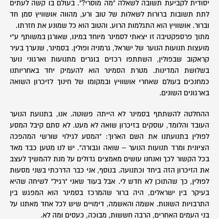
יסודית לקביעת תשובה לשאלה "מה מוסרי?". בעולם בו קשה לעתים
לתת תשובות ברורות לשאלות של טוב ורע, מהווה אושוויץ סמן חד
וברור. אושוויץ הוא התגלמות הרוע. והטוב הוא כל שמונע את חזרתו.
מתוך פרספקטיבה זו יצאתי לסמינר מיוחד במינו, שאורגן במשותף ע"י
מועצות תנועות הנוער של ישראל, גרמניה ופולין. בסמינר, שנערך בעיר
קראקוב שבפולין, השתתפו רכזים בוגרים מתנועות וארגוני נוער
בשלושת המדינות. מטרת הסמינר הוא להעמיק יחד באחריותנו
כמחנכים בעולם שאחרי אושוויץ ובמקומו של חינוך לזיכרון השואה
בארגונים השונים.
ההחלטה להשתתף בסמינר לא הייתה פשוטה. אנו, בתנועת הנוער
העובד והלומד, עוסקים בזיכרון שואה לא מעט. לא סתם קיבל המסע
לפולין בתנועתנו את השם הארוך: "המסע לגילוי שורשי המהפכה
הציונית ומרד תנועות הנוער – שואה וגבורה". יש לנו מטען כבד מאד
בכל הקשור לכך ואנחנו עושים מאמצים גדולים על מנת להמשיך לעצב
את הזיכרון הזה ביחד וכתנועה. בנוסף, אני כבר הדרכתי בשני מסעות
לפולין, כך שהתוכן לא חדש לי. אבל בעוד שאני "רגיל" לשיחה שהיא
בעיקר בין ישראלים, היה ברור שהמרכז בסמינר הוא המפגש בין
התרבויות השונות. אשמה והאשמה, דימויים שיש לכל אחד מאתנו על
בני העמים האחרים, הרבה חששות, מבוכה, כעסים ומה לא.