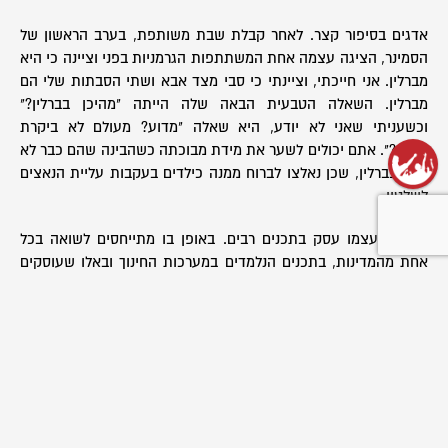
אדגים בסיפור קצר. לאחר קבלת שבת משותפת, בערב הראשון של
הסמינר, הציגה עצמה אחת המשתתפות הגרמניות בפני וציינה כי היא
מברלין. אני חייכתי, וציינתי כי סבי מצד אבא ושתי הסבתות שלי הם
מברלין. השאלה הטבעית הבאה שלה הייתה "מהיכן בברלין?"
וכשעניתי שאני לא יודע, היא שאלה "מדוע? מעולם לא ביקרת
אותם?". אתם יכולים לשער את מידת מבוכתה כשהבינה שהם כבר לא
חיים בברלין, שכן נאלצו לברוח ממנה כילדים בעקבות עליית הנאצים
לשלטון.
הסמינר עצמו עסק בתכנים רבים. באופן בו מתייחסים לשואה בכל
אחת מהמדינות, בתכנים הנלמדים במערכות החינוך ובאלו שעוסקים
בהם הארגונים והתנועות. שוחחנו על חינוך למניעת גזענות, על
האופנים בהם ראוי בעינינו לזכור את השואה ועל נושאים רבים נוספים.
קצרה היריעה מכדי לפרט את תכני הסמינר לעומק. אוסיף רק זאת.
אני משתדל לא לעסוק בשאלות של אשמה ורגשות אשמה. לעם
הגרמני אין דרך לכפר על מעשיו במהלך השואה, וכך גם לאותו חלק
בעם הפולני שעמד מן הצד ואף סייע להשמדה. אך בעוד שאלת
האשמה אינה מעניינת אותי, שאלת האחריות דווקא כן. תפקידי כאן