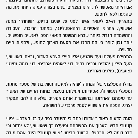
שלי. בעדינות ובכבוד. דרך זה, אולי היא חיפשה גם להתחבר בעצמה.
אם הייתי מאפשר לה, היינו מוצאים שנינו בצורה עמוקה יותר את מה
שהגענו לכאן לחפש.
בתאריך ה-27 לינואר 1945, לפני 70 שנים בדיוק, "שוחרר" מחנה
אושוויץ. אחרוני האסירים, ה"האפטלינג", במחנה הריכוז, העבודה
וההשמדה הגדול ביותר שברא המשטר הנאצי הפכו לאנשים חופשיים.
יותר נכון לומר כי הם החלו את מסעם הארוך לחופש, ולבניית חיים
חדשים.
מתחילת פעולתו ועד שהגיעו אליו חיילי הצבא האדום, נרצחו באושוויץ
מעל מיליון יהודים ורבים רבים בני לאומים אחרים: בני רומה וסינטי
(צוענים), פולנים ואחרים.
גודלו המפלצתי של המחנה (שהיה למעשה תשלובת של מספר מחנות
ומפעלי תעשייה), אכזריותו ויעילותו בניצול כוחות החיים של האסיר
עד טיפתם האחרונה ובהשמדת אותם אסירים שלא היה להם תפקיד
יצרני, הפכה את אושוויץ לסמל מרכזי של השואה.
הוגה הדעות תאודור אדורנו כתב כי "היטלר כפה על בני האדם… ציווי
קטגורי חדש. לערוך את מחשבתם ופועלם כך שאושוויץ לא יחזור וכי
דבר דומה לא יתרחש". הכוונה בביטוי "ציווי קטגורי" הינה אמת מידה