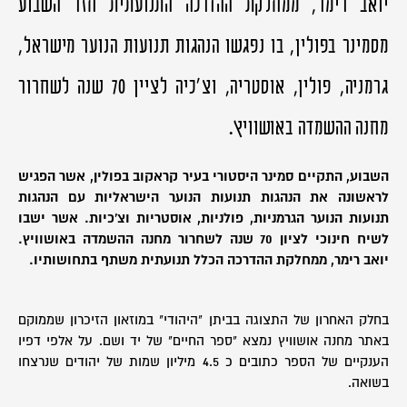
יואב רימר, ממחלקת ההדרכה התנועתית חזר השבוע
מסמינר בפולין, בו נפגשו הנהגות תנועות הנוער מישראל,
גרמניה, פולין, אוסטריה, וצ'כיה לציין 70 שנה לשחרור
מחנה ההשמדה באושוויץ.
השבוע, התקיים סמינר היסטורי בעיר קראקוב בפולין, אשר הפגיש
לראשונה את הנהגות תנועות הנוער הישראליות עם הנהגות
תנועות הנוער הגרמניות, פולניות, אוסטריות וצ'כיות. אשר ישבו
לשיח חינוכי לציון 70 שנה לשחרור מחנה ההשמדה באושוויץ.
יואב רימר, ממחלקת ההדרכה הכלל תנועתית משתף בתחושותיו.
בחלק האחרון של התצוגה בביתן "היהודי" במוזאון הזיכרון שממוקם
באתר מחנה אושוויץ נמצא "ספר החיים" של יד ושם. על אלפי דפיו
הענקיים של הספר כתובים כ 4.5 מיליון שמות של יהודים שנרצחו
בשואה.