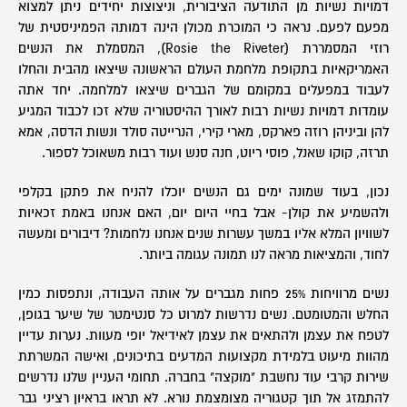
דמויות נשיות מן התודעה הציבורית, וניצוצות יחידים ניתן למצוא
מפעם לפעם. נראה כי המוכרת מכולן הינה דמותה הפמיניסטית של
רוזי המסמררת (Rosie the Riveter), המסמלת את הנשים
האמריקאיות בתקופת מלחמת העולם הראשונה שיצאו מהבית והחלו
לעבוד במפעלים במקומם של הגברים שיצאו למלחמה. יחד אתה
עומדות דמויות נשיות רבות לאורך ההיסטוריה שלא זכו לכבוד המגיע
להן וביניהן רוזה פארקס, מארי קירי, הנרייטה סולד ונשות הדסה, אמא
תרזה, קוקו שאנל, פוסי ריוט, חנה סנש ועוד רבות משאוכל לספור.
נכון, בעוד שמונה ימים גם הנשים יוכלו להניח את פתקן בקלפי
ולהשמיע את קולן- אבל בחיי היום יום, האם אנחנו באמת זכאיות
לשוויון המלא אליו במשך עשרות שנים אנחנו נלחמות? דיבורים ומעשה
לחוד, והמציאות מראה לנו תמונה עגומה ביותר.
נשים מרוויחות 25% פחות מגברים על אותה העבודה, ונתפסות כמין
החלש והמטומטם. נשים נדרשות למרוט כל סנטימטר של שיער בגופן,
לטפח את עצמן ולהתאים את עצמן לאידיאל יופי מעוות. נערות עדיין
מהוות מיעוט בלמידת מקצועות המדעים בתיכונים, ואישה המשרתת
שירות קרבי עוד נחשבת "מוקצה" בחברה. תחומי העניין שלנו נדרשים
להתמזג אל תוך קטגוריה מצומצמת נורא. לא תראו בראיון רציני גבר