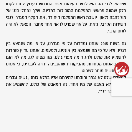
שישאל לגבי מה הוא לבש. בעימות אשר התרחש בערוץ 2 ובו לקחו
חלק שמונה מראשי המפלגות המובילות במדינה, שלף נפתלי בנט אל
מול זהבה גלאון, יושבת ראש המפלגה היחידה, את הקלף המגדרי לגבי
השירות הקרבי. וזאת, על אף שפרט לו אף אחד מחברי הפאנל לא היה
לוחם קרבי.
גם בשנת 2015 אנחנו נמדדות על פי מגדרנו, על פי מה שנמצא בין
רגלינו ולא על פי מה שנמצא בין אוזנינו. ולפעמים, אנחנו עדיין פוחדות
להשמיע את קולנו ולהגיד מה מפריע לנו, מה מציק לנו, מה לא הוגן
כלפינו. אנחנו מפחדות מהביקורות שהסביבה תירה לעברינו, כי אנחנו
נשים- ונשים מותר לשפוט.
המאבק שלנו לא נגמר וחובתנו להירתם אליו במלא כוחנו, נשים וגברים
יחד. זה לא מאבק של מין אחד, זה המאבק של כולנו. להשמיע את
קולנו ולומר ״די״.