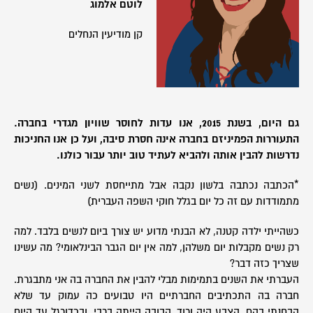
לוטם אלמוג
קן מודיעין הנחלים
גם היום, בשנת 2015, אנו עדות לחוסר שוויון מגדרי בחברה.
התעוררות הפמיניזם בחברה אינה חסרת סיבה, ועל כן אנו החניכות
נדרשות להבין אותה ולהביא לעתיד טוב יותר עבור כולנו.
*הכתבה נכתבה בלשון נקבה אבל מתייחסת לשני המינים. (נשים
מתמודדות עם זה כל יום בגלל חוקי השפה העברית)
כשהייתי ילדה קטנה, לא הבנתי מדוע יש צורך ביום לנשים בלבד. למה
רק נשים מקבלות יום משלהן, למה אין יום הגבר הבינלאומי? מה עשינו
שצריך כזה דבר?
העברתי את השנים בתמימות מבלי להבין את החברה בה אני מתבגרת.
חברה בה התכתיבים החברתיים היו טבועים כה עמוק עד שלא
הבחנתי בהם. הצבע היה ורוד, הבובה הייתה ברבי, ובכדורגל עד היום