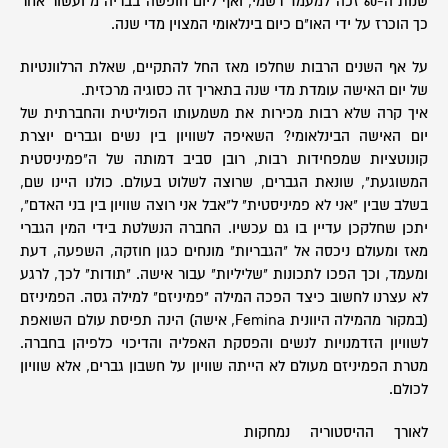
שנות ה-60 זכה למעמד רשמי, ואף ליום חופשה בבריה"מ ועשור אחר
כך הוכרז על ידי האו"ם כיום בינלאומי המצוין מדי שנה.
על אף השנים הרבות שחלפו מאז החל להתקיים, שאלת הרלוונטיות
של יום האישה עומדת מדי שנה בתאריך זה כסוגיה מרכזית.
איך קרה שלא רבות מכירות את משמעותו הפוליטית והחברתית של
יום האישה הבינלאומי? השאיפה לשוויון בין נשים וגברים יוצרת
קונוטציות שמפחידות רבות, רובן סביב דמותה של ה"פמיניסטית
המשוגעת", שונאת הגברים, שרוצה לשלוט בעולם. כולנו היינו שם,
בשלב שבין "אני לא פמיניסטית" ל"אבל אני רוצה שוויון בין בני האדם",
יתכן שחלקכן עדיין בו גם עכשיו. החברה הנשלטת בידי המין הגברי
מאז ומעולם ניכסה אל "הגבריות" מונחים כגון חוזקה, השפעה, דעת
ומעמד, וכך הפכו לתכונות "שליליות" עבור אישה. "תודות" לכך, לרגע
לא עצרנו לחשוב כיצד הפכה המילה "פמיניזם" למילה גסה. הפמיניזם
(במקור מהמילה היוונית Femina, אישה) הינה תפיסת עולם השואפת
לשוויון הזדמנויות לנשים והפסקת האפליה והדיכוי כלפיהן בחברה.
מטרת הפמיניזם מעולם לא הייתה שוויון על חשבון גברים, אלא שוויון
לכולם.
לאורך ההיסטוריה נמחקות