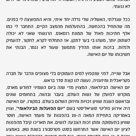
לא נגעתי.
ככל שגדלתי, האשליה שלי גדלה יחד איתי, והיא התפוצצה לי בפנים.
מה שהתחיל בהכחשה, בהתעלמות מהמצב הקיים, התחבר לי כמו
אלף חתיכות פאזל של תמונת רנסאנס. הרגשתי שאני לא יכולה
לשתוק יותר, משהו בי בער לתקן. אז התחלתי לקרא, לחקור, להעמיק
ולגלות. בזכות אותו תהליך מתמשך שעוד לא נגמר, הבנתי את
חשיבותו של יום האישה.
אבל שנייה, לפני שנקפוץ למים העמוקים בלי מצופים ונדבר על חברה
פטריאכלית ומיזוגניה, נעשה לנו קצת סדר בראש.
יום האישה הבינלאומי, המצוין מדי שנה ביום השמיני לחודש מארס,
מוקדש לפועלן של נשות העולם, בעבר ובהווה, בתחומים שונים
ובראשם השגת שוויון זכויות וחיזוק השלום בעולם. במקורו, יום האישה
היה אירוע פוליטי סוציאליסטי בשם
"יום הפועלות הבינלאומי"
, וצוין
באמריקה בתחילת המאה ה-20 בהפגנות על מעמד האישה, חוסר
שוויון בתעסוקה ומתן זכות הצבעה לנשים. את תאריכו קיבל מהפגנות
לציון יום האישה אשר התרחשו בסנט פטרסבורג בשנת 1913. באמצע