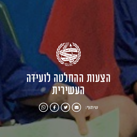
הצעות ההחלטה לועידה
העשירית
שיתוף: