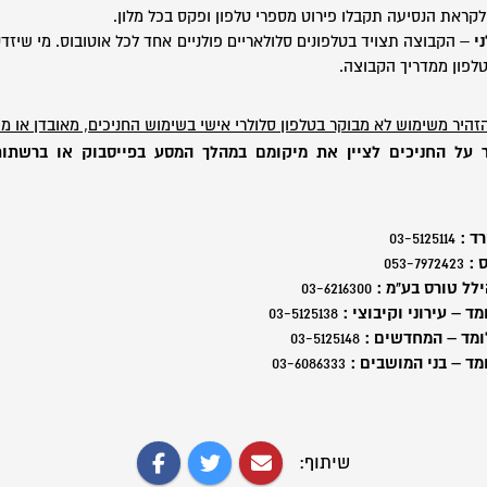
קראת הנסיעה תקבלו פירוט מספרי טלפון ופקס בכל מלון.
י
– הקבוצה תצויד בטלפונים סלולאריים פולניים אחד לכל אוטובוס. מי שיזד
לפון ממדריך הקבוצה.
הזהיר משימוש לא מבוקר בטלפון סלולרי אישי בשימוש החניכים, מאובדן או מ
ר על החניכים לציין את מיקומם במהלך המסע בפייסבוק או ברשתו
ד :
03-5125114
 :
053-7972423
ילל
טורס
בע
"
מ
:
03-6216300
ד – עירוני וקיבוצי :
03-5125138
לומד – המחדשים :
03-5125148
מד – בני המושבים :
03-6086333
שיתוף: