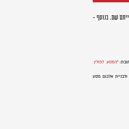
יתם שם. בנוסף -
בת: "
המסע לפולין
ולבניית אלבום מסע