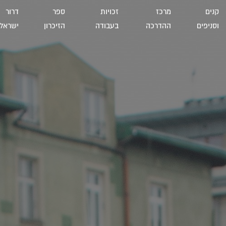
קנים
מרכז
זכויות
ספר
דרור
וסניפים
ההדרכה
בעבודה
הזיכרון
ישראל