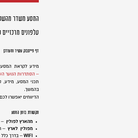
המסע משדר מהשטח 
טלפונים מרכזיים ל
דף פייסבוק עשיר ומעודכן
מידע לקראת המסע, ע
– הסתדרות הנוער הע
תכני המסע, מידע, ס
בהמשך.
הדיווחים יאפשרו לכם 
תקשורת בזמן המסע
מהארץ לפולין
– ב
מפולין לארץ
– חי
WIFI
– בדרך כלל במלונות