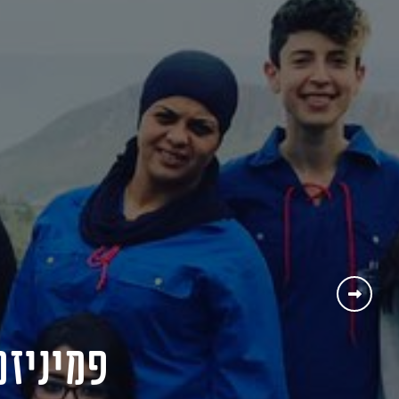
פמיניזם