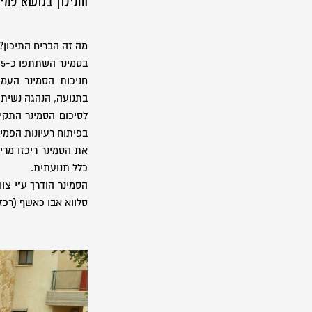
התיכון בנושא פמינ
מה זה הבריח התיכון? 
בסמינר השתתפו כ-35 חניכות, יהודיות, ערביות ודרוזיות מרחבי התנועה.
חניכות הסמינר העמיק
בתנועה, הנהגה נשית
לסיכום הסמינר התק
בפיתוח רעיונות הפמי
את הסמינר ריכזו מרי
כלל תנועתית.
הסמינר הודרך ע"י צו
סלווא אבו כאשף (רכזת