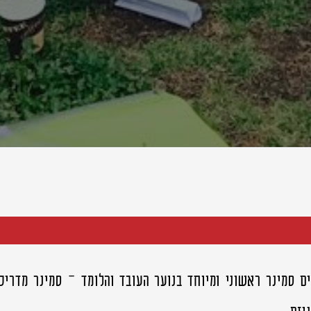
ם סמינר ראשוני ומיוחד בנוער העובד והלומד – סמינר מדריכ