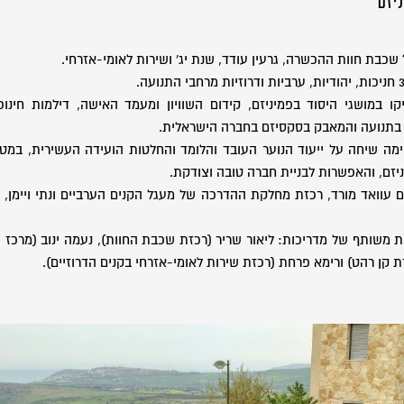
יזם
שכבת חוות ההכשרה, גרעין עודד, שנת יג' ושירות לאומי-אזרחי.
ו במושגי היסוד בפמיניזם, קידום השוויון ומעמד האישה, דילמות חינוכי
 בתנועה והמאבק בסקסיזם בחברה הישראלית.
יימה שיחה
על ייעוד הנוער העובד והלומד והחלטות הועידה העשירית, במט
ניזם, והאפשרות לבניית חברה טובה וצודקת.
ם עוואד מורד, רכזת מחלקת ההדרכה של מעגל הקנים הערביים ונתי ויימן
ות משותף של מדריכות: ליאור שריר (רכזת שכבת החוות), נעמה ינוב (מרכז 
 קן רהט) ורימא פרחת (רכזת שירות לאומי-אזרחי בקנים הדרוזיים).