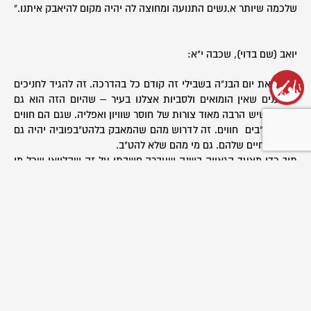
שלכמה שיותר א.נשים התנועה ומחוצה לה יהיה מקום להיאבק איתנו."
יואב (שם בדוי), שכבה י"א:
"לציין את יום הבנ"ה בשבילי זה קודם כל בהדרכה. זה להגיד לחניכים
שטוענים שאין הומואים ולסביות אצלנו בעיר – שהיום הזה הוא גם
שלהם! שיש הרבה מאוד צורות של חוסר שוויון ואפליה. שגם הם חווים
וגם להט"בים חווים. זה לדרוש מהם שהמאבק בלהט"בפוביה יהיה גם
מאבק בחיים שלהם. גם מי מהם שלא להט"ב.
תוך כדי מצעד הגאווה בשנה שעברה חשבתי על זה שהלוואי שכל מי
שהולך ברחובות עם דגלי גאווה וכל החניכים שלי כולם היו מבינים שכל
הדיכויים קשורים; שהעובדה שאין שוויון זכויות לקהילה הלהט"בית
ושמייבשים את בתי הספר המקצועיים, מגיע מאותו מקום. לציין את
יום ההבנ"ה מחדד לי בתור חניך ומדריך את מה שהחניכים שלי צריכים
ממני. שאדרוש מהם לשנות את המציאות בכל מקום שיש אפליה
וחוסר שוויון."
* קבוצות גוונים לנוער גאה ומתלבט פועלות כחלק מפעילות הקינים