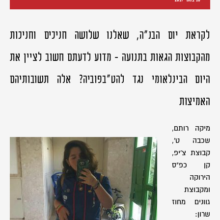
לקראת יום הבנ"ה, שאלנו שלושה חניכים וחניכות
מהקבוצות הגאות בתנועה - מדוע לדעתם חשוב לציין את
היום הבינלאומי נגד להט"בפוביה? אלה תשובותיהם
האמיצות
מיקה רותם,
שכבה ט',
קבוצת צ'יפ,
קן כפ"ס
הירוקה
ומקבוצת
גוונים מחוז
שרון: