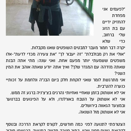
"לפעמים אני
מפחדת
להחזיק ידיים
עם בת הזוג
שלי ברחוב,
כדי שלא
יקרה דבר חמור מעבר למבטים השופטים שאנו מקבלות.
"אולי את רק מבולבלת" "זה יעבור לך" "את צעירה מכדי לדעת"-אלו
משפטים ששמעתי יותר מפעם אחת. ואני עונה: מתי אתה הבנת
שאתה מזדהה עם המגדר שלך? ואיך אתה יודע שאתה אוהב את המין
השני?
אני מתרגשת לומר שאני לוקחת חלק ביום הבנ"ה ונלחמת על זכותיי
כנערה להט"בית.
אני לא אשתוק בזמן שאחיי ואחיותי נהרגים בצ'צ'ניה ברגע זה ממש.
אני לא אשתוק על הטבח באורלנדו, ולא על הפיגועים בברנוער
ובמצעד הגאווה בירושלים.
אני לא אשתוק מול השנאה.
הצטרפתי לתנועה לפני כמה חודשים, לקורס לקראת הדרכה ובנוסף
לקבוצת גוונים מחוז שרון. בתור חניכה חדשה בתנועה, הרגשתי חיבור