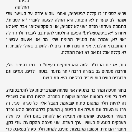
בכיתה
החליטה
ש"יא לסבית" זו קללה לגיטימית, ואחרי שהיא ירדה על השיער שלי
ושמה לב שעדיין לא הגבתי, היא החלה לצעוק לעברי "יא לסבית".
בתגובה צעקתי חזרה "אני לא לסבית, אני ביסקסואלית" אבל היא לא
ויתרה: "יא ביסקסואלית!" הפעם החלטתי להסתובב לעברה ולהגיד לה
"אוי לא, אמרת את הנטייה המינית שלי, מה אני אעשה עכשיו"
הסתובבתי והלכתי. אני חושבת שזה גרם לה לחשוב שאולי לסבית זו
לא קללה אבל גם אם לא זאת התחלה.
טוב, אז יום ההבנ"ה. למה הוא מתקיים בעצם? כי כמו בסיפור שלי,
והרבה פעמים גם בצורה הרבה יותר גרועה ובוטה, ילדים, נערים וגם
מבוגרים חווים הומופוביה בכל יום. היא תמיד שם.
בתור חניכה ומדריכה בתנועה אני שמחה שמדבריםות על להט"בפוביה,
לצד כל מיני תופעות אחרות שקורות בחברה. להיות בתנועה בשבילי
זה להיות חלק ממקום פתוח שבאמת מקבל אליו כל נערה ונער, זה
מרגיש מעולה וגם מעלה את הביטחון. המאבק בלהט"בפוביה לא נפרד
משאר המאבקים שהתנועה מובילה או לוקחת בהם חלק. כל אלה
מאבקים הנוגעים בשוויון ערך האדם. אני מצפה מהקבוצה שלי בקן,
מחברי הבוגרת, וכמובן מקבוצות גוונים, לקחת חלק פעיל במאבק כדי