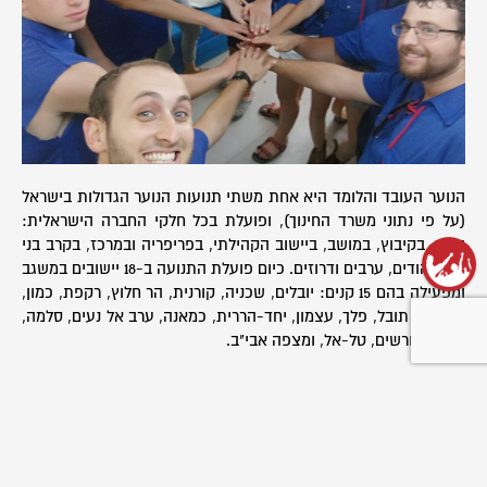
הנוער העובד והלומד היא אחת משתי תנועות הנוער הגדולות בישראל
(על פי נתוני משרד החינוך), ופועלת בכל חלקי החברה הישראלית:
בעיר, בקיבוץ, במושב, ביישוב הקהילתי, בפריפריה ובמרכז, בקרב בני
נוער יהודים, ערבים ודרוזים. כיום פועלת התנועה ב-18 יישובים במשגב
ומפעילה בהם 15 קנים: יובלים, שכניה, קורנית, הר חלוץ, רקפת, כמון,
מכמנים, תובל, פלך, עצמון, יחד-הררית, כמאנה, ערב אל נעים, סלמה,
אשבל, חרשים, טל-אל, ומצפה אבי"ב.
בעוד מספר חודשים צפוי להיערך הכנס הרשמי לציון 20 שנות פעילות
הנוער העובד והלומד במועצה, בהשתתפות בוגרי התנועה, חניכים,
מדריכים, הורים והצוותים היישוביים.