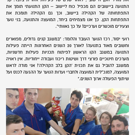
התנועה ביישובים הם מכפיל כוח ליישוב – הקן התנועתי תומך את
התפתחותה של הקהילה ביישוב, וכך גם הקהילה תומכת את
התפתחות הקן. כך אנו מצמיחים ביחד, המועצה והתנועה, בני נוער
וצעירים מוכשרים וערכיים! על כך גאוותי".
רועי יסוד, רכז הנוער העובד והלומד: "במשגב קנים גדולים, מפוארים
וחשובים מאוד בתנועה! לאורך 20 השנים האחרונות הייתה פעילות
התנועה במשגב הקו הראשון לפיתוח תכניות פעילות חדשניות,
מערכים חינוכיים פורצי דרך ושיטות ריכוז ועבודה ייחודיות. אין ראויה
ממשגב להוביל גם את תכנית 'הקן בלב הקהילה'! אני מודה לראש
המועצה, למנכ"לית המועצה ולחברי ועדות הנוער על ההגעה לכנס ועל
שיתוף הפעולה ארוך השנים."