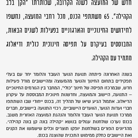
חדש של המועצה לשנה הקרובה, שכותרתו "הקן בלב
הקהילה". 65 משתתפי הכנס, מכל רחבי המועצה, נחשפו
לחידושים החינוכיים והארגוניים בפעילות לשנים הבאות,
המבוססים בעיקרם על תפיסה חינוכית כולית ודיאלוג
מתמיד עם הקהילה.
בשנה האחרונה פיתחה תנועת הנוער העובד והלומד יחד עם בעלי
תפקידים בתחום החינוך והנוער מהמעוצה ומהיישובים מודל פעילות
חדש, שבמרכזו תפיסה של חינוך "כולי", המחבר בין הגורמים החינוכיים
– התנועה, היישוב והמועצה, וחדשנות חינוכית המבוססת על עיקרון
הדיאלוג. אתמול הגיע שיאו של תהליך זה, בכנס ייחודי שבו השתתפו
חברי ועדות הנוער, הוועדים היישוביים, רכזי התנועה ביישובים, חברים
ממרכז תנועת הנוער העובד והלומד והנהגת המועצה האזורית משגב.
בכנס נערכו שולחנות עגולים בנושא ״קהילה בונה קן בונה קהילה״.
מהדיונים הפורים בשולחנות יופקו תוצרים וכלים שישמשו את הקנים
ואת היישובים כחלק ממימוש התכנית שהוצגה בכנס.