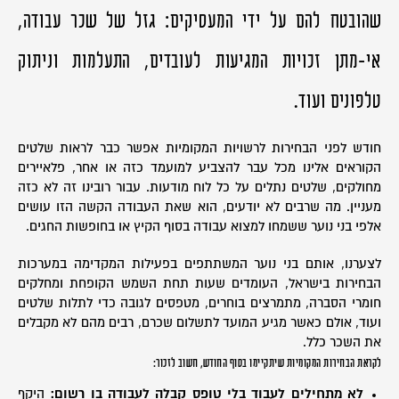
שהובטח להם על ידי המעסיקים: גזל של שכר עבודה,
אי-מתן זכויות המגיעות לעובדים, התעלמות וניתוק
טלפונים ועוד.
חודש לפני הבחירות לרשויות המקומיות אפשר כבר לראות שלטים
הקוראים אלינו מכל עבר להצביע למועמד כזה או אחר, פלאיירים
מחולקים, שלטים נתלים על כל לוח מודעות. עבור רובינו זה לא כזה
מעניין. מה שרבים לא יודעים, הוא שאת העבודה הקשה הזו עושים
אלפי בני נוער ששמחו למצוא עבודה בסוף הקיץ או בחופשות החגים.
לצערנו, אותם בני נוער המשתתפים בפעילות המקדימה במערכות
הבחירות בישראל, העומדים שעות תחת השמש הקופחת ומחלקים
חומרי הסברה, מתמרצים בוחרים, מטפסים לגובה כדי לתלות שלטים
ועוד, אולם כאשר מגיע המועד לתשלום שכרם, רבים מהם לא מקבלים
את השכר כלל.
לקראת הבחירות המקומיות שיתקיימו בסוף החודש, חשוב לזכור:
לא מתחילים לעבוד בלי טופס קבלה לעבודה בו רשום:
היקף