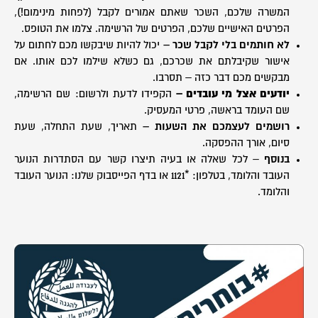
המשרה שלכם, השכר שאתם אמורים לקבל (לפחות מינימום!),
הפרטים האישיים שלכם, הפרטים של הרשימה. צלמו את הטופס.
לא חותמים בלי לקבל שכר –
יכול להיות שיבקשו מכם לחתום על
אישור שקיבלתם את שכרכם, גם כשלא שילמו לכם אותו. אם
מבקשים מכם דבר כזה – תסרבו.
יודעים אצל מי עובדים –
הקפידו לדעת ולרשום: שם הרשימה,
שם העומד בראשה, פרטי המעסיק.
רושמים לעצמכם את השעות –
תאריך, שעת התחלה, שעת
סיום, אורך ההפסקה.
בנוסף
– לכל שאלה או בעיה תיצרו קשר עם הסתדרות הנוער
העובד והלומד, בטלפון: *1121 או בדף הפייסבוק שלנו: הנוער העובד
והלומד.