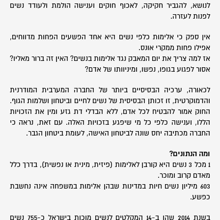
לנושא, להגביר חקיקה, לאכוף חוקים וענישה הולמת ולעודד נשים
לפנות לעזרה.
אין ספק כי אלימות כלפי נשים היא אחד הפשעים הפחות מדווחים,
אפילו פחות ממקרי אונס.
אז למה צריך את יום המאבק נגד אלימות בנשים? האין זה ברור מאליו?
אסור לפגוע בגופו, נפשו, ומיניוותו של אדם?
לכאורה, ערכיה הבסיסיים ביותר של החברה המערבית המודרנית
והדמוקרטית, זו זכותן הבסיסית של נשים לחיים וביטחון ושלמות הגוף.
החוק אמור להבטיח לכל אדם, ללא הבדלי דת גזע ומין את הזכויות
הללו, וענישה כלפי כל מי שיפגע בזכויות האלה. עם זאת, נראה כי
החברה מכתיבה יחס שונה לביטחון האישה, לעומת ביטחון הגבר.
ומה הנתונים?
1 מכל 3 נשים היא קורבן לאלימות (פיזית, מינית או נפשית), בדרך כלל
מאדם קרוב ומוכר.
603 מיליון נשים חיות במדינות שבהן אלימות במשפחה אינה נחשבת
כפשע.
בשנת 2014 שהו ב-14 המקלטים לנשים מוכות בישראל כ-755 נשים