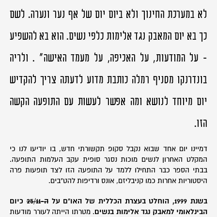
לא במערכת החינוך ולא ביום יום של אף נער ונערה. לשם
כך בא יום המאבק נגד אלימות כלפי נשים. הוא בא להשפיע
- על המודעות, על האכיפה, על מעמד האישה" . ולריה
בונדרנקו מסניף רמלה כותבת מדוע לדעתה צריך להקדיש
יום מיוחד לנושא ומה אפשר לעשות עם התופעה הקשה
הזו.
דמיינו יום אחד שבוא נקבל סקופ תקשורתי חדש, בו יודיעו לנו כי
המקלט האחרון לנשים מוכות נסגר סופית עקב העלמות התופעה.
בבתי הספר כבר התחילו ללמד על התופעה הזו לצד תופעות פרה
היסטוריות אחרות כמו קניבליזם, אונס ורדיפות להט"בים.
בשנת 1999, הוחלט בעצרת הכללית של האו"ם על
ה-25/11
כיום
הבינלאומי למאבק נגד אלימות בנשים
. מטרתו הייתה לעורר מודעות