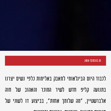
25 בנובמבר 2018
לכבוד היום הבינלאומי למאבק באלימות כלפי נשים יצרנו
בתנועה קליפ חדש לשיר המוכר והאהוב של חוה
אלברשטיין, "מה שלומך אחות", בביצוע דו לשוני של