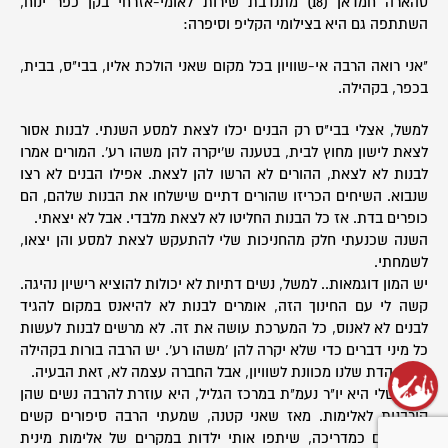
סהארה חמדאן (18) מתנדבת שירות לאומי-אזרחי בקן כפר ינוח,
השתתפה גם היא בצילומי הקליפ וסיפרה:
"אני רואה הרבה אי-שוויון בכל מקום שאני הולכת אליו, בבי"ס, בבית,
בכפר, בקהילה.
למשל, אצלי בבי"ס רק הבנים יכלו לצאת למסע השנתי. לבנות אסור
לצאת לישון מחוץ לבית, בטענה ש'יקרה להן משהו רע'. המורים אמרו
לבנות לא לצאת, ההורים לא הרשו להן לצאת. אפילו הבנים לא רצו
שנבוא. השיחים הכריזו שהורים דתיים שישלחו את הבנות שלהם, הם
כופרים בדת. אז כל הבנות החליטו לא לצאת מלבדי. אבל לא יצאתי.
השנה שכנעתי חלק מהחניכות שלי להתעקש לצאת למסע והן יצאו,
לשמחתי.
יש המון דוגמאות.. למשל, נשים דתיות לא יכולות להוציא רישיון נהיגה.
קשה לי עם החינוך הזה, אומרים לבנות לא להיאנס במקום להגיד
לבנים לא לאנוס, כל המערכת עושה את זה. לא מרשים לבנות לעשות
כל מיני דברים כדי שלא יקרה להן 'משהו רע'. יש הרבה בורות בקהילה
שלנו. הדת שלנו מכוונת לשוויון, אבל החברה עצמה לא, זאת הבעיה.
אמא שלי היא יו"ר נעמ"ת במרכז הגליל, היא עוזרת להרבה נשים שהן
קורבנות לאלימות. מאז שאני קטנה, שמעתי הרבה סיפורים קשים
מאוד. גם כמדריכה, שיתפו אותי ילדות במקרים של אלימות מינית