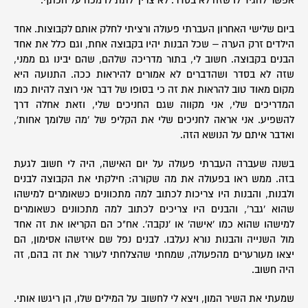
אפשר להגיד לו שזה לא בסדר. לא צריך לתת לו מכה על הכתף.
ביום שלישי האחרון העברתי פעולה ורציתי לחלק אותם לקבוצות. אחד
הילדים זרק הערה – שכל הבנות יהיו בקבוצה אחת, וגם כלל את אחד
הבנים בקבוצה. חשוב לי, בתור מדריכה שלהם, שהם יבינו גם ממני,
שזה לא בסדר ושהדברים לא אמורים להיראות ככה. התנועה היא
מקום מאוד טוב להראות את זה כי בסופו של דבר אני רוצה להיות כמו
המדריכים שלי, אני מקווה שגם החניכים שלי, וזאת אחלה דרך
להשפיע. אני אראה לחניכים שלי את הקליפ של 'מה שלומך אחות',
ואדבר איתם על הנושא הזה.
בשנה שעברה העברתי פעולה על יום האישה, היה לי חשוב לגעת
בזה. ממש ראו בפעולה את מה שקורה: חילקתי את הקבוצה לבנים
ולבנות, והבנות היו צריכות לכתוב למה מתכוונים כשאומרים למישהו
שהוא 'גבר', והבנים היו צריכים לכתוב למה מתכוונים כשאומרים
למישהו שהוא כמו 'אישה' או 'נקבה'. אח"כ הם הקריאו את זה אחד
מול השנייה והבנות נורא נעלבו. לבנים נפל שם איזשהו אסימון, הם
יצאו מעורערים מהפעולה, שמחתי שהצלחתי לעורר את זה בהם, זה
היה חשוב.
שמעתי את השיר המון, ויצא לי לחשוב על המילים שלו, הן ריגשו אותי.