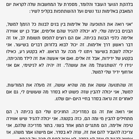
בלהקת הנוער העובד והלומד, מספרת על המחשבות שלה לקראת יום
המאבק באלימות נגד נשים ועל ההשתתפות בקליפ לשיר:
"אני רואה את התופעה של אלימות בין בנים לבנות כל הזמן! למשל,
הבנים בכיתה שלי, לא יכולה להגיד שהם אלימים, אבל כן יש אווירה
אלימה כלפי הבנות בכיתה. אם הם רוצים לתפוס תשומת לב, אז זה
דבר ראשון דרך אלימות. זה יכול לבוא בלזרוק דברים בשיעור. אני
יכולה לשבת בשיעור ויתנו לי מכה על הראש. לא בקטע רע, כאילו
בקטע של ידידות, אבל זה אלים. ואם אני אעשה את זה לילד מהכיתה,
יגידו לי 'השתגעת? מה את עושה?'. זה יהיה לא לגיטימי, אם אני
אדחוף ידיד שלי למשל.
זה שהתנועה עושה את מה שהיא עושה, זה מעלה את המודעות.
למשל, אני יכולה להבין שזה פשוט לא בסדר מה שעושים לי, גם אם
לאחרים זה נראה בסדר בחיי היום-יום שלנו.
אני רואה את זה גם כמדריכה. החניכים שלי הם בכיתה ו', הם
מתחילים להבין מי ומה הם, כזה בקטנה. אני יכולה להגיד שיש אווירה
טיפה אלימה, הם מתגרים המון אחד בשני. בתור מדריכה שלהם, אני
צריכה להעביר להם את זה, שזה לא בסדר. אם מישהו אמר משהו, אז