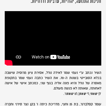
חניכות התנועה, יהודיות, ערביות ודרוזיות.
השיר נכתב ע"י נעמי שמר לאידה נודל, אסירת ציון מרוסיה שישבה
בכלא הסובייטי בשנות ה-70. את השיר כתבה נעמי שמר בתקופת
מאסרה של נודל והיא פונה אליה בגוף שני, כמכתב אישי של אישה
לאחותה, שאותה לא פגשה מעולם.
'לך יש אותי, לי יש אותך, לנו יש אותנו'.
עומר קסלברנר, בת 15 וחצי, מדריכת כיתה ו' בקן נצר סירני וחברה