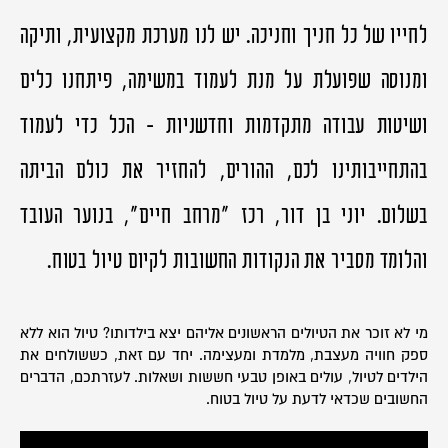
לחייו של כל חניך וחניכה. יש לנו מערכת מקצועית, ותיקה
ומנוסה שפועלת על מנת לעמוד במשימה, פיתחנו כלים
ושיטות עבודה מתקדמות וחדשניות - הכל כדי לעמוד
בהתחייבותינו לכם, ההורים, להחזיר את כולם הביתה
בשלום. יוני בן דור, רכז "מרחב חיים", בנוער העובד
והלומד מסביר את הנקודות החשובות לקיום טיול בטוח.
מי לא זוכר את הטיולים הראשונים אליהם יצא בילדותו? טיול הוא ללא
ספק חוויה מעצבת, מלמדת ומעצימה. יחד עם זאת, כששולחים את
הילדים לטיול, עולים באופן טבעי חששות ושאלות. לעזרתכם, הדברים
החשובים שכדאי לדעת על טיול בטוח.