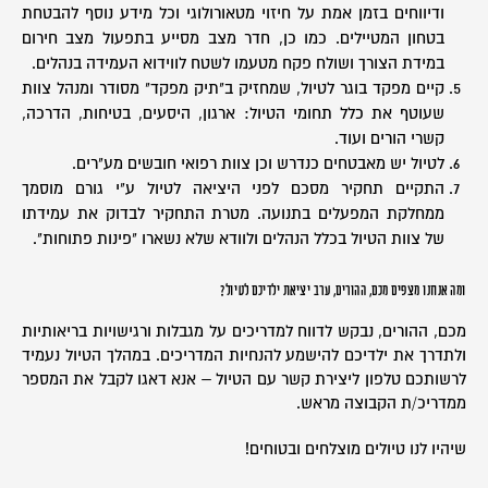
ודיווחים בזמן אמת על חיזוי מטאורולוגי וכל מידע נוסף להבטחת
בטחון המטיילים. כמו כן, חדר מצב מסייע בתפעול מצב חירום
במידת הצורך ושולח פקח מטעמו לשטח לווידוא העמידה בנהלים.
קיים מפקד בוגר לטיול, שמחזיק ב"תיק מפקד" מסודר ומנהל צוות
שעוטף את כלל תחומי הטיול: ארגון, היסעים, בטיחות, הדרכה,
קשרי הורים ועוד.
לטיול יש מאבטחים כנדרש וכן צוות רפואי חובשים מע"רים.
התקיים תחקיר מסכם לפני היציאה לטיול ע"י גורם מוסמך
ממחלקת המפעלים בתנועה. מטרת התחקיר לבדוק את עמידתו
של צוות הטיול בכלל הנהלים ולוודא שלא נשארו "פינות פתוחות".
ומה אנחנו מצפים מכם, ההורים, ערב יציאת ילדיכם לטיול?
מכם, ההורים, נבקש לדווח למדריכים על מגבלות ורגישויות בריאותיות
ולתדרך את ילדיכם להישמע להנחיות המדריכים. במהלך הטיול נעמיד
לרשותכם טלפון ליצירת קשר עם הטיול – אנא דאגו לקבל את המספר
ממדריכ/ת הקבוצה מראש.
שיהיו לנו טיולים מוצלחים ובטוחים!