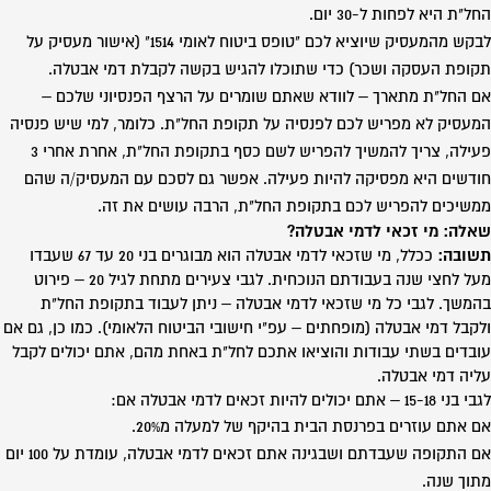
החל"ת היא לפחות ל-30 יום.
לבקש מהמעסיק שיוציא לכם "טופס ביטוח לאומי 1514" (אישור מעסיק על
תקופת העסקה ושכר) כדי שתוכלו להגיש בקשה לקבלת דמי אבטלה.
אם החל"ת מתארך – לוודא שאתם שומרים על הרצף הפנסיוני שלכם –
המעסיק לא מפריש לכם לפנסיה על תקופת החל"ת. כלומר, למי שיש פנסיה
פעילה, צריך להמשיך להפריש לשם כסף בתקופת החל"ת, אחרת אחרי 3
חודשים היא מפסיקה להיות פעילה. אפשר גם לסכם עם המעסיק/ה שהם
ממשיכים להפריש לכם בתקופת החל"ת, הרבה עושים את זה.
שאלה: מי זכאי לדמי אבטלה?
תשובה:
ככלל, מי שזכאי לדמי אבטלה הוא מבוגרים בני 20 עד 67 שעבדו
מעל לחצי שנה בעבודתם הנוכחית. לגבי צעירים מתחת לגיל 20 – פירוט
בהמשך. לגבי כל מי שזכאי לדמי אבטלה – ניתן לעבוד בתקופת החל"ת
ולקבל דמי אבטלה (מופחתים – עפ"י חישובי הביטוח הלאומי). כמו כן, גם אם
עובדים בשתי עבודות והוציאו אתכם לחל"ת באחת מהם, אתם יכולים לקבל
עליה דמי אבטלה.
לגבי בני 15-18 – אתם יכולים להיות זכאים לדמי אבטלה אם:
אם אתם עוזרים בפרנסת הבית בהיקף של למעלה מ20%.
אם התקופה שעבדתם ושבגינה אתם זכאים לדמי אבטלה, עומדת על 100 יום
מתוך שנה.