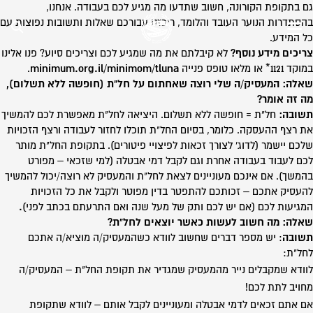
גם בתקופת הקורונה, חשוב שתדעו מה מגיע לכם בעבודה. אנחנו,
בהסתדרות הנוער העובד והלומד, ריכזנו עבורכם שאלות ותשובות נפוצות עם
כל המידע.
צריכים מידע נוסף?
לא קיבלתם את מה שמגיע לכם וצריכים סיוע? פנו אלינו
במוקד 1121* או מלאו טופס פנייה
minimum.org.il/minimom/tluna
.
שאלה: המעסיק/ה שלי רוצה שאחתום על חל"ת (חופשה ללא תשלום),
מה זה אומר?
תשובה:
חל"ת = חופשה ללא תשלום. היציאה לחל"ת מאפשרת לכם להמשיך
את רצף ההעסקה. כלומר, בסיום החל"ת תוכלו לחזור לעבודה ורצף הזכויות
שלכם יישמר (לדוג' לצורך זכאות לפיצויי פיטורים). בתקופת החל"ת מותר
לכם לעבוד בעבודה אחרת וגם לקבל דמי אבטלה (למי שזכאי – מפורט
בהמשך). אם אינכם מעוניינים לצאת לחל"ת והמעסיק לא רוצה/יכול להמשיך
להעסיק אתכם – זכותכם להתפטר בדין מפוטר ולקבל את כל הזכויות
המגיעות לכם (אם יש לכם ותק של מעל שנה ואם התרעתם בכתב לפני)
.
שאלה: מה חשוב לעשות כאשר יוצאים לחל"ת?
תשובה
: יש מספר דברים שחשוב לוודא כשהמעסיק/ה מוציא/ה אתכם
לחל"ת:
לוודא שמקבלים נייר מהמעסיק שמגדיר את תקופת החל"ת – המעסיק/ה
מחויב לתת לכם!
אם אתם זכאים לדמי אבטלה ומעוניינים לקבל אותם – לוודא שתקופת