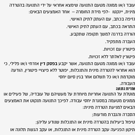
עובד ו/או ממונה מטעם התנועה שימצא אחראי על ידי התנועה בהטרדה
מינית, יינקטו -לפי מידת החומרה – אחד האמצעים הבאים:
נזיפה בכתב, עם העתק לתיק האישי.
התראה בכתב, עם העתק לתיק האישי.
הורדה בדרגה למשך תקופה שתקבע.
העברה מתפקיד.
פיטורין עם זכויות.
פיטורין לאלתר ללא זכויות.
עובד ו/או ממונה מטעם התנועה, אשר יקבע
בפסק דין
אזרחי ו/או פלילי, כי
הוא אחראי להטרדה מינית והתנכלות, יפוטר ללא פיצויי פיטורין, הודעה
מוקדמת ו/או כל תשלום אחר בגין סיום יחסי
העבודה.
אחריות התנועה
מוטלת על התנועה אחריות מיוחדת על מעשיהם של עובדיה, של פעילים או
ממונים מטעמה במסגרת יחסי עבודה. לפיכך התנועה תנקוט את האמצעים
הבאים למניעת הטרדה מינית:
הסברה והגברת מודעות;
טיפול ביעילות בהטרדה מינית או התנכלות שנודע עליהן;
תיקון הפגיעה עקב הטרדה מינית או התנכלות, או עקב הגשת תלונה או