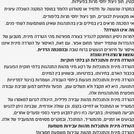
קטין, תוך ניצול יחסי מרות בפעילות.
במקרה שנעשה על תלמיד או סטודנט הלומד במוסד המקנה השכלה עיונית
או מקצועית לבוגרים, תוך ניצול יחסי מרות בלימודים.
אי הסכמה מראים בין במילים ובין בהתנהגות שאינן משתמעות לשתי פנים.
מה אינו הטרדה?
למרות ניסיון המחוקק להגדיר בצורה מפורטת מהי הטרדה מינית, מטבען של
ההגדרות שתמיד ייוותר תחום אפור. עם זאת, האיסור על הטרדה מינית איננו
איסור על חיזורים הנעשים ברוח טובה
ובהסכמה הדדית
.
התוצאות של הטרדה מינית והתנכלות
הטרדה מינית והתנכלות הן בלתי חוקיות
הטרדה מינית והתנכלות על רקע מיני מהוות התנהגות בלתי חוקית הפוגעת
בכבוד האדם, בחירותו, בפרטיותו, ובשוויון בין המינים.
הטרדה מינית והתנכלות פוגעות ביחסי העבודה, ועומדות בניגוד למדיניות
התנועה, היא לא תקבל ולא תשלים עמן, תפעל ותילחם למען סביבת עבודה
חופשית מהתנהגויות אלה.
הטרדה מינית והתנכלות מהוות עבירה פלילית, היכולה לגרום למאסרו של
המטריד או המתנכל או לחייבו בקנס, וכן עוולה אזרחית, שבגינה ניתן להגיש
תביעה משפטית; בתביעה כזו ניתן לתבוע פיצוי כספי וסעדים אחרים,
קבועים או זמניים, מהמטריד, המתנכל, ובמקרים מסוימים מהמעביד של אלה.
הטרדה מינית והתנכלות מהוות עבירות משמעת
הטרדה מינית והתנכלות מהוות עבירות משמעת חמורות!