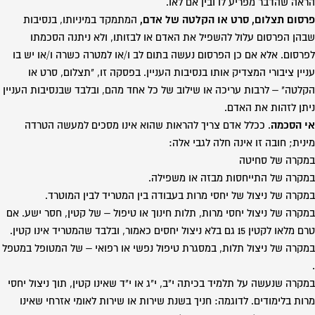
הראה שהדבר מפריע לו ובין אם לאו.
פרסום תצלום, סרט או הקלטה של אדם,
המתמקד במיניותו, בנסיבות
שבהן הפרסום עלול להשפיל את האדם או לבזותו, ולא ניתנה הסכמתו
לפרסום. אלא אם כן הפרסום נעשה בתום לב ו/או למטרה כשרה ו/או יש בו
עניין ציבורי המצדיק אותו בנסיבות העניין. בפסקה זו, "תצלום, סרט או
הקלטה" – לרבות עריכה או שילוב של כל אחד מהם, ובלבד שבנסיבות העניין
ניתן לזהות את האדם.
אי הסכמה
. ככלל אדם צריך להראות שהוא אינו מסכים למעשה הטרדה
מינית; חובה זו אינה חלה לגבי אלה:
במקרה של סחיטה
במקרה של התייחסות מבזה או משפילה.
במקרה של ניצול של יחסי מרות בעבודה בין המטריד לבין המוטרד.
במקרה של ניצול יחסי מרות, תלות חינוך או טיפול – של קטין, חסר ישע. אם
טרם מלאו לקטין 15 גם בלא ניצול יחסים כאמור, ובלבד שהמטריד אינו קטין.
במקרה של ניצול תלות, במסגרת טיפול נפשי או רפואי – של המטופל במטפל
.
במקרה שנעשה על תלמיד בכיתה י"ב, י"ג או י"ד שאינו קטין, תוך ניצול יחסי
מרות בלימודים. לדוגמה: חניך בשנת שירות או שירות לאומי אזרחי שאינו