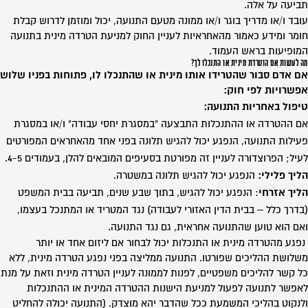
תביעה על אלה.
עובד ו/או מדריך בוגר ו/או ממונה מטעם התנועה, יכול ומוזמן לדרוש קבלת
חומר ומידע כאמור מהאחראיות לעניין החוק למניעת הטרדה מינית בתנועה
המופיעות בראש העמוד.
מה לעשות אם הוטרדת מינית או התנכלו לך?
אם אדם סבור שהטרידו אותו מינית או שהתנכלו לו, פתוחות בפניו שלוש
אפשרויות לפי חוק:
טיפול באחריות התנועה:
אם ההטרדה או ההתנכלות התבצעה "במסגרת יחסי עבודה" ו/או במסגרת
פעילות התנועה, הנפגע יכול להגיש תלונה בפני אחד מהאחראים המפורטים
לעיל; הפרוצדורה לעניין זה מפורטת בסעיפים המובאים להלן, בעמודים 4-5.
הליך פלילי:
הנפגע יכול להגיש תלונה במשטרה.
הליך אזרחי
: הנפגע יכול להגיש, בתוך שבע שנים, תביעה בבית המשפט
(בדרך כלל – בבית הדין האזורי לעבודה) נגד המטריד או המתנכל בעצמו,
ואם הוא טוען שהתנועה אחראית, גם נגד התנועה.
נפגע מהטרדה מינית או התנכלות יכול לבחור אם ליזום אחד או יותר
משלושת ההליכים שפורטו. התנועה ממליצה בפני נפגע הטרדה מינית, ללא
כל קשר להליכים משפטיים, לפנות לממונה לעניין הטרדה מינית וזאת על מנת
לאפשר לתנועה לפעול למניעת הישנות ההטרדה המינית או ההתנכלות
ולנקוט בהליכי המשמעת ככל שהדבר יהא מוצדק. (התנועה יכולה להחליט