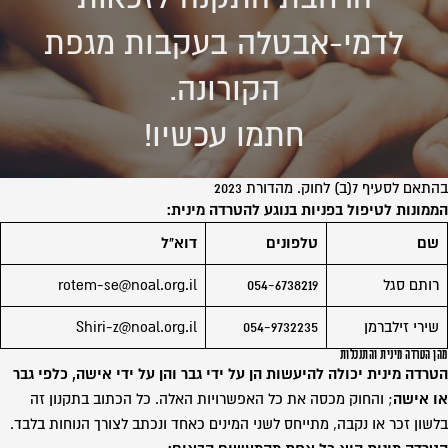
לדמי-אבטלה בעקבות מגפת
הקורונה.
חתמו עכשיו!
בהתאם לסעיף 7(ב) לחוק. מהדורת 2023
הממונות לטיפול בפניות בנוגע להטרדה מינית:
שם
טלפונים
דוא"ל
רותם סגל
054-6738219
rotem-se@noal.org.il
שירי זילברמן
054-9732235
Shiri-z@noal.org.il
מהן הטרדה מינית והתנכלות
הטרדה מינית יכולה להיעשות הן על ידי גבר והן על ידי אישה, כלפי גבר
או אישה
; והחוק מכסה את כל האפשרויות האלה. כל הכתוב בתקנון זה
בלשון זכר או נקבה, מתייחס לשני המינים כאחד ונכתב לצורך הנוחות בלבד.