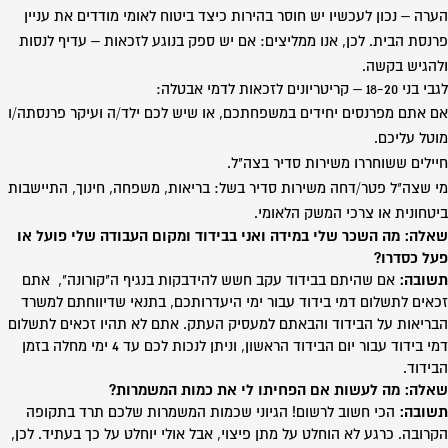
הערה – נכון לעכשיו יש חוסר בהירות כיצד ביטוח לאומי מודדים את עניין
פרנסת הבית. לכן, אנו ממליצים: אם יש ספק בנוגע לזכאות – עדיף לנסות
ולהגיש בקשה.
לגבי בני 18-20 – קריטריונים לזכאות לדמי אבטלה:
אם אתם מפרנסים יחידים במשפחתכם, או שיש לכם ילד/ה ועיקר פרנסתה/ו
מוטל עליכם.
חיילים ששוחררו משירות סדיר בצה"ל.
מי שצה"ל פטר/דחה משירות סדיר בשל: בריאות, משפחה, חינוך, התיישבות
ביטחונית או צרכי המשק הלאומי.
שאלה: מה השכר שלי במידה ואני בבידוד ומקום העבודה שלי פועל או
פעל כסדרו?
תשובה:
אם שהיתם בבידוד עקב חשש להידבקות בנגיף ה"קורונה", אתם
זכאים לתשלום דמי בידוד עבור ימי היעדרותכם, בתנאי שדיווחתם למשרד
הבריאות על הבידוד והבאתם למעסיק העתק. אתם לא תהיו זכאים לתשלום
דמי בידוד עבור יום הבידוד הראשון, וניתן לנכות לכם עד 4 ימי מחלה בזמן
הבידוד.
שאלה: מה לעשות אם הפחיתו לי את כמות המשמרות?
תשובה:
הכי חשוב לרשום! הגיוני שכמות המשמרות שלכם תרד בתקופה
הקרובה. כרגע לא הוחלט על מתן פיצוי, אבל אולי יוחלט על כך בעתיד. לכן,