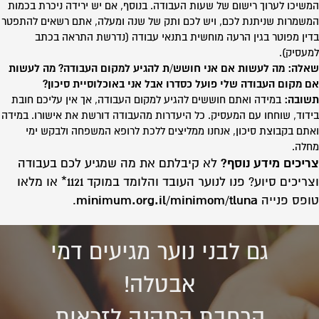
המשיכו לערוך רישום של שעות העבודה. בנוסף, אם יש ירידה ניכרת בכמות
המשמרות שניתנת לכם, ויש לכם ותק של שנה ומעלה, אתם רשאים להתפטר
בדין מפוטר בגין הרעה מוחשית בתנאי עבודה (נדרשת התראה בכתב
למעסיק).
שאלה: מה לעשות אם אני חושש/ת להגיע למקום העבודה? מה לעשות
אם מקום העבודה שלי פועל כסדרו אבל אני באוכלוסיית סיכון?
תשובה:
במידה ואתם חוששים להגיע למקום העבודה, אך אין עליכם חובת
בידוד, שוחחו עם המעסיק. כל היעדרות מהעבודה דורשת את אישורו. במידה
ואתם בקבוצת סיכון, אנחנו ממליצים ללכת לרופא המשפחה ולבקש ימי
מחלה.
צריכים מידע נוסף?
לא קיבלתם את מה שמגיע לכם בעבודה
וצריכים סיוע? פנו לנוער העובד והלומד במוקד 1121* או מלאו
טופס פנייה
minimum.org.il/minimom/tluna
.
גם לבני נוער מגיעים דמי
אבטלה!
הרחבת התקנה לזכאות