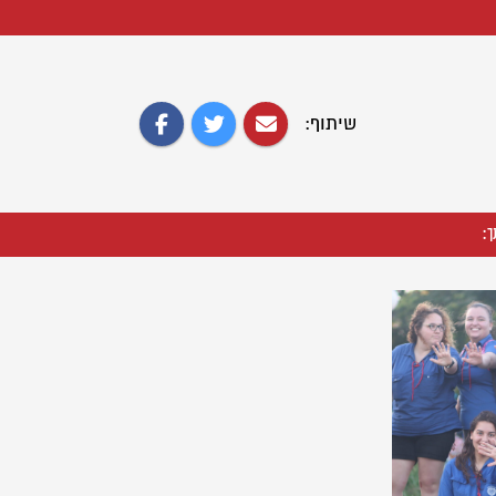
שיתוף:
ך: