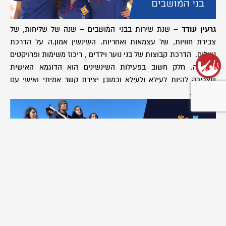
גרעין עודד
– שנת שירות בבני המושבים – שנה של שליחות, של
צבירת חוויות, של עצמאות ואחריות. השינשין אמון.ה על הדרכת
טיולים, הדרכת קבוצות של בני נוער וילדים , ריכוז משימות ופרויקטים
בקהילה. חלק חשוב בפעילות השינשינים הוא הדוגמא האישית
שצריכה להיות לעילא ולעילא וכמובן יצירת קשר אמיתי ואישי עם
החניכים.
גרעין חוסן
– אנחנו מאמינים שדרך מפגש משמעותי של ש"שנים עם
בני נוער ניתן לבנות עם בן הנוער דימוי עצמי שונה ואפשרויות אחרות
לעתיד. מטרת הש"ש בגרעין חוסן הוא להפוך את הנערים במקומות