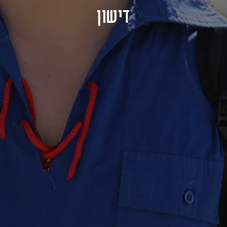
דישון