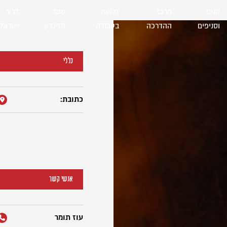
קנים
מרכז
זכויות
ספר
דרור
וסניפים
ההדרכה
בעבודה
הזיכרון
ישראל
כללי
כתובת:
אנשי קשר
עוז תומר