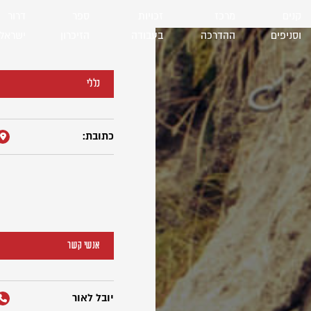
קנים
מרכז
זכויות
ספר
דרור
וסניפים
ההדרכה
בעבודה
הזיכרון
ישראל
כללי
כתובת:
אנשי קשר
יובל לאור