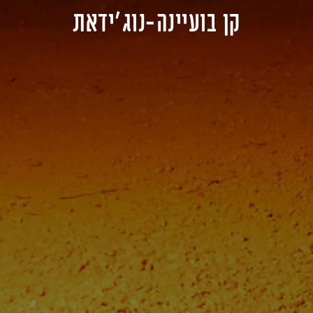
קן בועיינה-נוג'ידאת