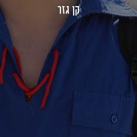
קן גזר