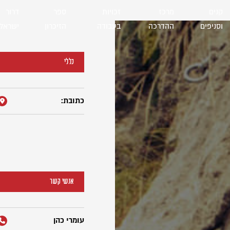
קנים
מרכז
זכויות
ספר
דרור
וסניפים
ההדרכה
בעבודה
הזיכרון
ישראל
כללי
כתובת:
אנשי קשר
עומרי כהן