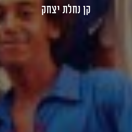
קן נחלת יצחק