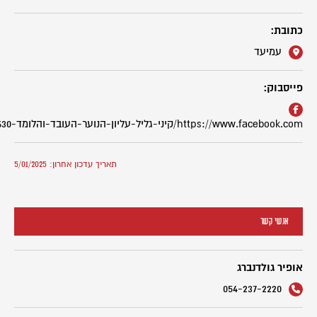
כתובת:
עמיעד
פייסבוק:
https://www.facebook.com/קיני-גליל-עליון-הנוער-העובד-והלומד-523600471455630/
תאריך עדכון אחרון: 5/01/2025
אנשי קשר
אופיר גולדנברג
054-237-2220