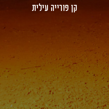
קן פורייה עילית